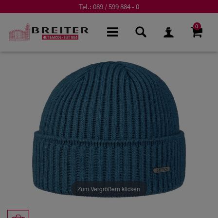
Tel.:
089 / 599 884 - 0
0
Zum Vergrößern klicken