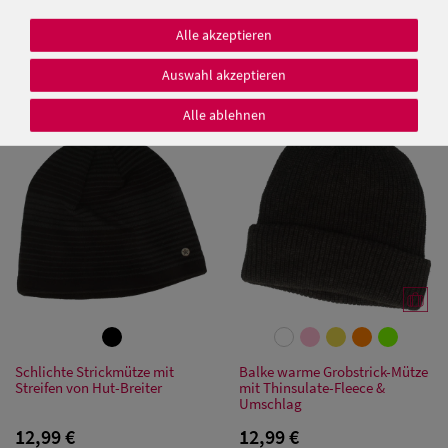
Fiebig Schild-Strickmütze mit
Rippen-Design
Balke glatte Strickmütze mit
Alle akzeptieren
Rollrand & Thinsulate-Futter
9,95 €
Auswahl akzeptieren
12,99 €
Alle ablehnen
Damen Caps
Damen
Baseball Caps
Damen UV-
Schutz Caps
Damen
Bandana Caps
Schlichte Strickmütze mit
Balke warme Grobstrick-Mütze
Streifen von Hut-Breiter
mit Thinsulate-Fleece &
Umschlag
Damen
12,99 €
12,99 €
Sonnenschilder