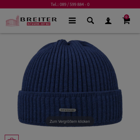
Tel.:
089 / 599 884 - 0
0
Zum Vergrößern klicken