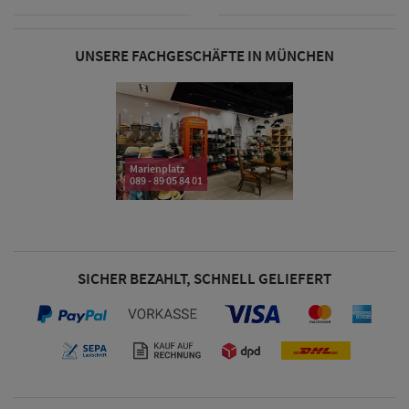
& Visoren
UNSERE FACHGESCHÄFTE IN MÜNCHEN
Damen
Snapback Caps
Damen Caps
Großgrößen
Marienplatz
089 - 89 05 84 01
(63-65 cm)
SICHER BEZAHLT, SCHNELL GELIEFERT