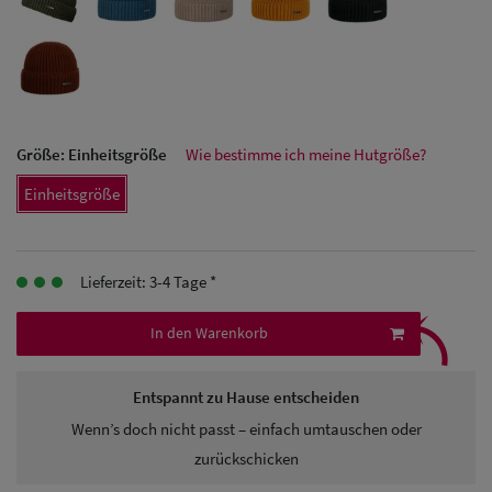
Herren Caps
Herren
Baseball Cpas
Herren UV-
Größe:
Einheitsgröße
Wie bestimme ich meine Hutgröße?
Schutz Caps
Einheitsgröße
Herren
Sonnenschilder
Lieferzeit: 3-4 Tage *
& Visoren
⤹
In den Warenkorb
Herren
Snapback Caps
Entspannt zu Hause entscheiden
Wenn’s doch nicht passt – einfach umtauschen oder
zurückschicken