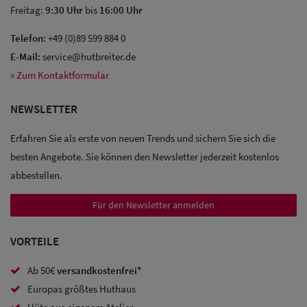
Freitag:
9:30 Uhr
bis
16:00 Uhr
Telefon:
+49 (0)89 599 884 0
E-Mail:
service@hutbreiter.de
Sale: Caps
» Zum Kontaktformular
Sale:
NEWSLETTER
Baseball
Erfahren Sie als erste von neuen Trends und sichern Sie sich die
Caps
besten Angebote. Sie können den Newsletter jederzeit kostenlos
Sale: Army
abbestellen.
Caps
Für den Newsletter anmelden
Sale:
VORTEILE
Trucker
Ab 50€
versandkostenfrei*
Caps
Europas größtes Huthaus
Sale: Caps