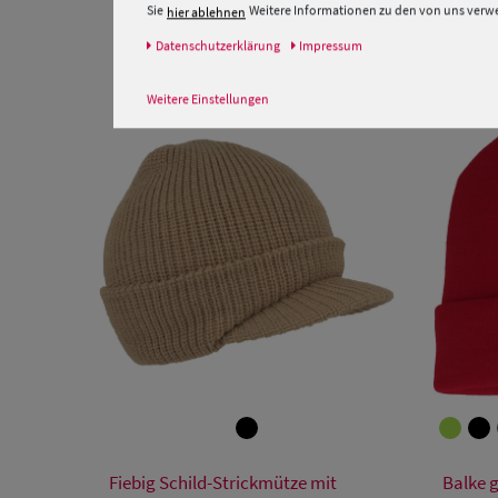
Sie
Weitere Informationen zu den von uns verwen
hier ablehnen
Daten­schutz­erklärung
Impressum
Weitere Einstellungen
Verfügbare Größe
Fiebig Schild-Strickmütze mit
Balke g