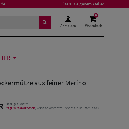
.de
Hüte aus eigenem Atelier
0
Anmelden
Warenkorb
LIER
ockermütze aus feiner Merino
R
inkl. ges. MwSt.
zzgl. Versandkosten
, Versandkostenfrei innerhalb Deutschlands