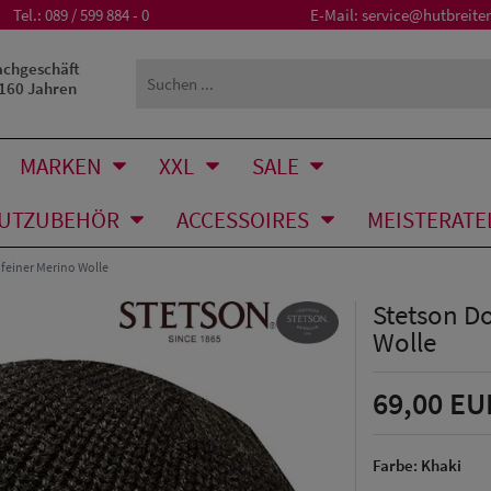
Tel.:
089 / 599 884 - 0
E-Mail:
service@hutbreiter
achgeschäft
 160 Jahren
MARKEN
XXL
SALE
UTZUBEHÖR
ACCESSOIRES
MEISTERATE
feiner Merino Wolle
Stetson D
Wolle
69,00 EU
Farbe:
Khaki