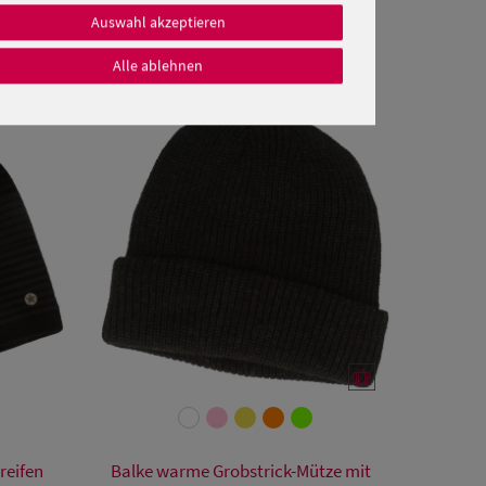
Auswahl akzeptieren
Alle ablehnen
Verfügbare Größe
reifen
Balke warme Grobstrick-Mütze mit