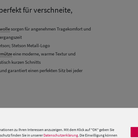
erfekt für verschneite,
wolle
sorgen für angenehmen Tragekomfort und
bergangszeit
etson; Stetson Metall-Logo
rmütze
eine moderne, warme Textur und
stisch kurzen Schnitts
und garantiert einen perfekten Sitz bei jeder
 »
ationen zu Ihren Interessen anzuzeigen. Mit dem Klick auf "OK" geben Sie
chutz finden Sie in unserer
Datenschutzerklärung
. Die Einwilligung können