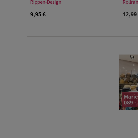
Einheitsgröße
Rippen-Design
Rollran
9,95 €
12,99
Marie
089 -