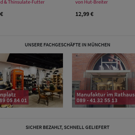
Einheitsgröße
Einheitsgröße
d & Thinsulate-Futter
von Hut-Breiter
 €
12,99 €
UNSERE FACHGESCHÄFTE IN MÜNCHEN
nplatz
Manufaktur im Rathaus
 89 05 84 01
089 - 41 32 55 13
SICHER BEZAHLT, SCHNELL GELIEFERT