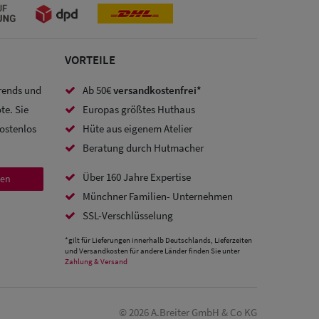
VORTEILE
Trends und
Ab 50€
versandkostenfrei*
te. Sie
Europas größtes Huthaus
kostenlos
Hüte aus eigenem Atelier
Beratung durch Hutmacher
Über 160 Jahre Expertise
den
Münchner Familien- Unternehmen
SSL-Verschlüsselung
*gilt für Lieferungen innerhalb Deutschlands, Lieferzeiten
und Versandkosten für andere Länder finden Sie unter
Zahlung & Versand
© 2026 A.Breiter GmbH & Co KG