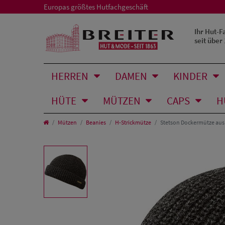
Europas größtes Hutfachgeschäft
Ihr Hut-F
seit über
HERREN
DAMEN
KINDER
HÜTE
MÜTZEN
CAPS
H
Mützen
Beanies
H-Strickmütze
Stetson Dockermütze aus 