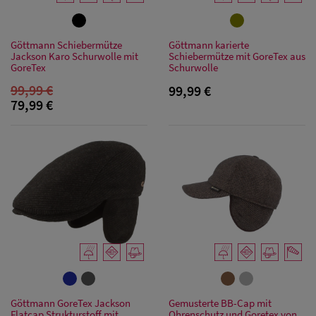
Göttmann Schiebermütze
Göttmann karierte
Jackson Karo Schurwolle mit
Schiebermütze mit GoreTex aus
GoreTex
Schurwolle
99,99 €
99,99 €
79,99 €
Herren Caps
Herren
Baseball Cpas
Herren UV-
Göttmann GoreTex Jackson
Gemusterte BB-Cap mit
Schutz Caps
Flatcap Strukturstoff mit
Ohrenschutz und Goretex von