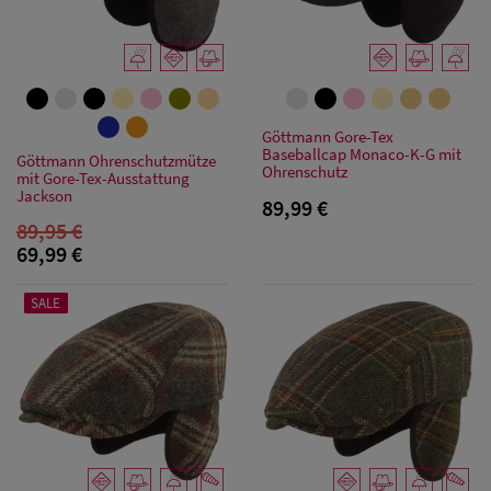
Göttmann Gore-Tex
Baseballcap Monaco-K-G mit
Göttmann Ohrenschutzmütze
Ohrenschutz
mit Gore-Tex-Ausstattung
Jackson
89,99 €
89,95 €
69,99 €
SALE