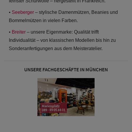
feinster Schurwolle – hergestellt in Frankreich.
Sale: Caps
•
Seeberger
– stylische Damenmützen, Beanies und
mit
Bommelmützen in vielen Farben.
Ohrenschutz
•
Breiter
– unsere Eigenmarke: Qualität trifft
Individualität – von klassischen Modellen bis hin zu
Sonderanfertigungen aus dem Meisteratelier.
UNSERE FACHGESCHÄFTE IN MÜNCHEN
Marienplatz
089 - 89 05 84 01