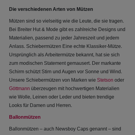
Die verschiedenen Arten von Mützen
Mützen sind so vielseitig wie die Leute, die sie tragen.
Bei Breiter Hut & Mode gibt es zahlreiche Designs und
Materialien, passend zu jeder Jahreszeit und jedem
Anlass. Schiebermützen Eine echte Klassiker-Mütze.
Damen Caps
Ursprünglich als Arbeitermütze bekannt, hat sie sich
zum modischen Statement gemausert. Der markante
Damen
Schirm schützt Stirn und Augen vor Sonne und Wind.
Baseball Caps
Unsere Schiebermützen von Marken wie
Stetson
oder
Göttmann
überzeugen mit hochwertigen Materialien
Damen UV-
wie Wolle, Leinen oder Leder und bieten trendige
Schutz Caps
Looks für Damen und Herren.
Damen
Ballonmützen
Bandana Caps
Ballonmützen – auch Newsboy Caps genannt – sind