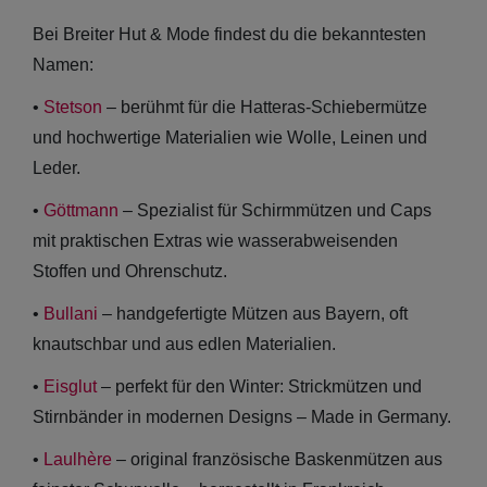
Bei Breiter Hut & Mode findest du die bekanntesten
Namen:
•
Stetson
– berühmt für die Hatteras-Schiebermütze
und hochwertige Materialien wie Wolle, Leinen und
Sale: Caps
Leder.
Sale:
•
Göttmann
– Spezialist für Schirmmützen und Caps
Baseball
mit praktischen Extras wie wasserabweisenden
Caps
Stoffen und Ohrenschutz.
Sale: Army
•
Bullani
– handgefertigte Mützen aus Bayern, oft
knautschbar und aus edlen Materialien.
Caps
•
Eisglut
– perfekt für den Winter: Strickmützen und
Sale:
Stirnbänder in modernen Designs – Made in Germany.
Trucker
•
Laulhère
– original französische Baskenmützen aus
Caps