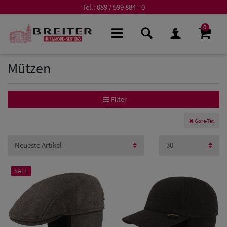
Tel.:
089 / 599 884 - 0
0
Mützen
Filter
Gore-Tex
SALE