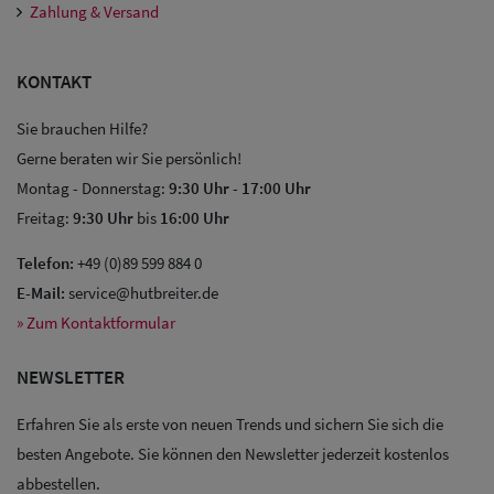
Zahlung & Versand
KONTAKT
Sie brauchen Hilfe?
Gerne beraten wir Sie persönlich!
Montag - Donnerstag:
9:30 Uhr
-
17:00 Uhr
Sale: Caps
Freitag:
9:30 Uhr
bis
16:00 Uhr
Sale:
Telefon:
+49 (0)89 599 884 0
Baseball
E-Mail:
service@hutbreiter.de
» Zum Kontaktformular
Caps
NEWSLETTER
Sale: Army
Caps
Erfahren Sie als erste von neuen Trends und sichern Sie sich die
besten Angebote. Sie können den Newsletter jederzeit kostenlos
Sale:
abbestellen.