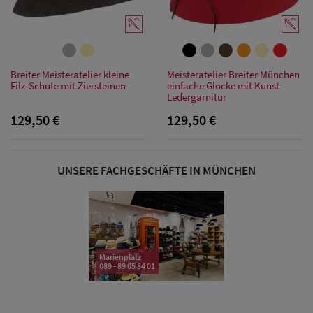
Sonnenschilder
& Visoren
Damen
Breiter Meisteratelier kleine
Meisteratelier Breiter München
Filz-Schute mit Ziersteinen
einfache Glocke mit Kunst-
Snapback Caps
Ledergarnitur
129,50 €
129,50 €
Damen Caps
Großgrößen
(63-65 cm)
UNSERE FACHGESCHÄFTE IN MÜNCHEN
Marienplatz
089 - 89 05 84 01