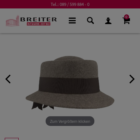
Tel.:
089 / 599 884 - 0
0
Zum Vergrößern klicken