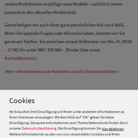
unsere Modistinnen unzählige neue Modelle – natürlich immer
passend zu den aktuellen Modetrends.
Gerne fertigen wir auch Ihren ganz persönlichen Hut nach Maß.
Wenn Sie spezielle Fragen oder Wünsche haben, beraten wir Sie
gerne am Telefon. Sie erreichen unsere Stilberater von Mo.-Fr. 09:00
– 17:00 Uhr unter 089 / 599 884 – 38 oder über unser
Kontaktformular.
Mehr Informationen zum Hersteller und EU Verantwortlichen »
PRODUKTEMPFEHLUNGEN
Cookies
Wir brauchen Ihre Einwilligung um Ihnen unter anderem Informationen zu
Ihren Interessen anzuzeigen. Mit dem Klick auf "OK" geben Sie diese
Einwilligung. Genauere Informationen zum Thema Datenschutz finden Sie in
unserer
Datenschutzerklärung
. Die Einwilligung können Sie
hier ablehnen
Weitere Informationen zu den von uns verwendeten Cookies und Ihren