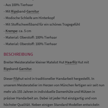
- Aus 100% Tierhaar
- Mit
Rips
band-
Garnitur
- Modische Schleife am Hinterkopf
- Mit Stoffschweißband für ein schönes Tragegefühl
-
Krempe
: ca. 5 cm
- Material: Oberstoff: 100% Tierhaar
- Material: Oberstoff: 100% Tierhaar
BESCHREIBUNG
Breiter Meisteratelier kleiner Matelot Hut
Haarfilz
Hut mit
Rips
band-
Garnitur
.
Dieser
Filz
hut wird in traditioneller Handarbeit hergestellt. In
unserem Meisteratelier im Herzen von München fertigen wir seit nun
mehr als 155 Jahren in individuelle Damenhüte und Mützen in
präziser Handarbeit an. Dabei ist jeder Hut einzigartig und von
höchster Qualität. Neben einigen Standard Modellen entwickeln