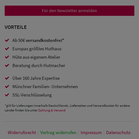
Trucker
Für den Newsletter anmelden
Caps
Sale: Caps
VORTEILE
mit
Ab 50€
versandkostenfrei*
Ohrenschutz
Europas größtes Huthaus
Hüte aus eigenem Atelier
Beratung durch Hutmacher
Über 160 Jahre Expertise
Münchner Familien- Unternehmen
SSL-Verschlüsselung
*gilt für Lieferungen innerhalb Deutschlands, Lieferzeiten und Versandkosten für andere
Länder finden Sie unter
Zahlung & Versand
Widerrufs­recht
|
Vertrag widerrufen
|
Impressum
|
Daten­schutz­