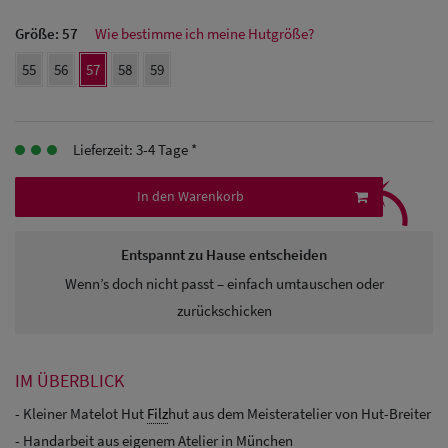
Herren Caps
Größe:
57
Wie bestimme ich meine Hutgröße?
Herren
55
56
57
58
59
Baseball Cpas
Herren UV-
Lieferzeit: 3-4 Tage *
⤹
Schutz Caps
In den Warenkorb
Herren
Sonnenschilder
Entspannt zu Hause entscheiden
Wenn’s doch nicht passt – einfach umtauschen oder
& Visoren
zurückschicken
Herren
Snapback Caps
IM ÜBERBLICK
- Kleiner Matelot Hut
Filz
hut aus dem Meisteratelier von Hut-Breiter
- Handarbeit aus eigenem Atelier in München