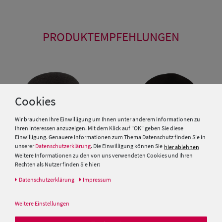
PRODUKTEMPFEHLUNGEN
Cookies
Wir brauchen Ihre Einwilligung um Ihnen unter anderem Informationen zu
Ihren Interessen anzuzeigen. Mit dem Klick auf "OK" geben Sie diese
Einwilligung. Genauere Informationen zum Thema Datenschutz finden Sie in
unserer
Datenschutzerklärung
. Die Einwilligung können Sie
hier ablehnen
Weitere Informationen zu den von uns verwendeten Cookies und Ihren
Rechten als Nutzer finden Sie hier:
Daten­schutz­erklärung
Impressum
Breiter Meisteratelier Kleine
Glocke Filz-Glocke mit Biese
Weitere Einstellungen
Meisteratelier Breiter München
99,95 €
kleiner Schlapphut