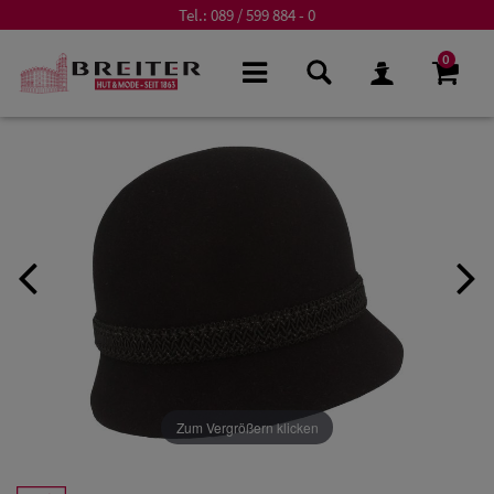
Tel.:
089 / 599 884 - 0
0
Zum Vergrößern klicken