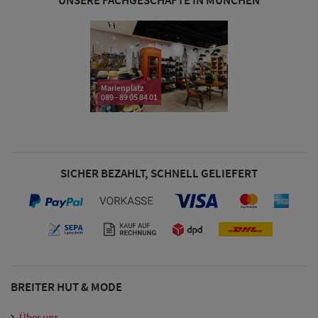
& Visoren
Damen
Snapback Caps
Marienplatz
Damen Caps
089 - 89 05 84 01
Großgrößen
(63-65 cm)
SICHER BEZAHLT, SCHNELL GELIEFERT
BREITER HUT & MODE
Über uns