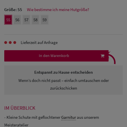
Größe:
55
Wie bestimme ich meine Hutgröße?
Herren
55
56
57
58
59
Baseball Cpas
Herren UV-
Lieferzeit auf Anfrage
Schutz Caps
⤹
In den Warenkorb
Herren
Sonnenschilder
Entspannt zu Hause entscheiden
& Visoren
Wenn’s doch nicht passt – einfach umtauschen oder
Herren
zurückschicken
Snapback Caps
IM ÜBERBLICK
- Kleine Schute mit geflochtener
Garnitur
aus unserem
Meisteratelier