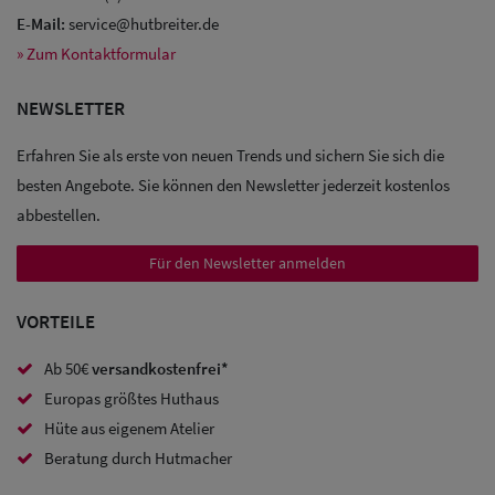
E-Mail:
service@hutbreiter.de
» Zum Kontaktformular
Sale: Caps
NEWSLETTER
Sale:
Erfahren Sie als erste von neuen Trends und sichern Sie sich die
Baseball
besten Angebote. Sie können den Newsletter jederzeit kostenlos
Caps
abbestellen.
Sale: Army
Für den Newsletter anmelden
Caps
VORTEILE
Sale:
Ab 50€
versandkostenfrei*
Trucker
Europas größtes Huthaus
Caps
Hüte aus eigenem Atelier
Sale: Caps
Beratung durch Hutmacher
mit