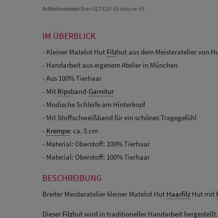
Artikelnummer
Brei-027 E24-55 mauve-59
IM ÜBERBLICK
- Kleiner Matelot Hut
Filz
hut aus dem Meisteratelier von Hu
- Handarbeit aus eigenem Atelier in München
- Aus 100% Tierhaar
- Mit
Rips
band-
Garnitur
- Modische Schleife am Hinterkopf
- Mit Stoffschweißband für ein schönes Tragegefühl
-
Krempe
: ca. 5 cm
- Material: Oberstoff: 100% Tierhaar
- Material: Oberstoff: 100% Tierhaar
BESCHREIBUNG
Breiter Meisteratelier kleiner Matelot Hut
Haarfilz
Hut mit
Dieser
Filz
hut wird in traditioneller Handarbeit hergestellt