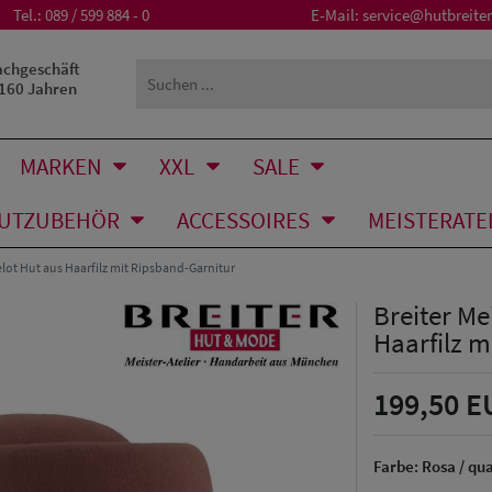
Tel.:
089 / 599 884 - 0
E-Mail:
service@hutbreiter
achgeschäft
 160 Jahren
MARKEN
XXL
SALE
UTZUBEHÖR
ACCESSOIRES
MEISTERATE
telot Hut aus Haarfilz mit Ripsband-Garnitur
Breiter Me
Haarfilz m
199,50 E
Farbe:
Rosa / qu