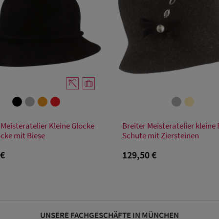
Verfügbare Größe
Verfügbare Größe
 Meisteratelier Kleine Glocke
Breiter Meisteratelier kleine F
55
56
57
58
59
55
56
57
58
59
ocke mit Biese
Schute mit Ziersteinen
 €
129,50 €
UNSERE FACHGESCHÄFTE IN MÜNCHEN