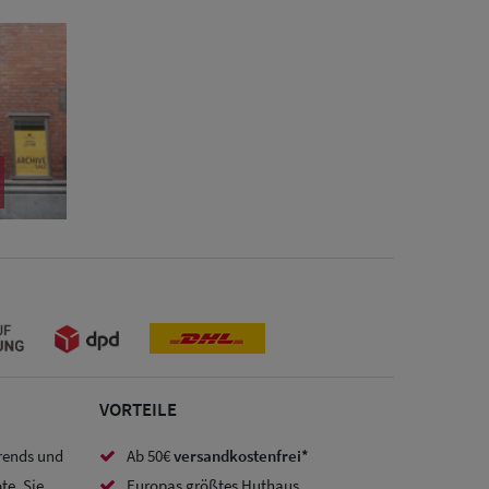
VORTEILE
Trends und
Ab 50€
versandkostenfrei*
te. Sie
Europas größtes Huthaus