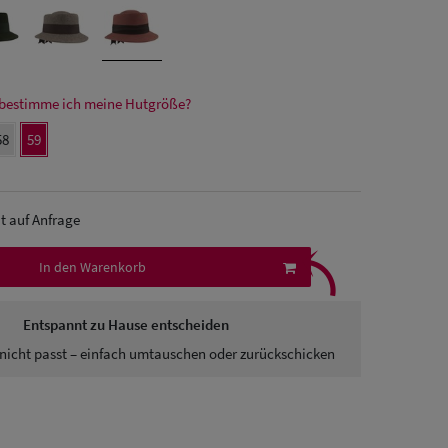
bestimme ich meine Hutgröße?
58
59
it auf Anfrage
⤹
In den Warenkorb
Entspannt zu Hause entscheiden
nicht passt – einfach umtauschen oder zurückschicken