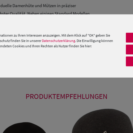
viduelle Damenhüte und Mützen in präziser
chster Qualität. Neben einigen Standard Modellen
atürlich immer passend zu den aktuellen
ationen zu Ihren Interessen anzuzeigen. Mit dem Klick auf "OK" geben Sie
chutz finden Sie in unserer
Datenschutzerklärung
. Die Einwilligung können
 Maß. Wenn Sie spezielle Fragen oder Wünsche
deten Cookies und Ihren Rechten als Nutzer finden Sie hier:
re Stilberater von Mo.-Fr. 09:00 – 17:00 Uhr unter
 »
PRODUKTEMPFEHLUNGEN