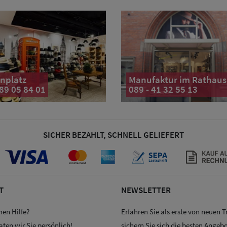
nplatz
Manufaktur im Rathaus
 89 05 84 01
089 - 41 32 55 13
SICHER BEZAHLT, SCHNELL GELIEFERT
T
NEWSLETTER
hen Hilfe?
Erfahren Sie als erste von neuen 
aten wir Sie persönlich!
sichern Sie sich die besten Angebo