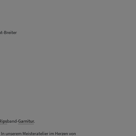
t-Breiter
Rips
band-
Garnitur
.
. In unserem Meisteratelier im Herzen von