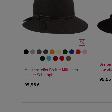
Breiter
Verfügbare Größe
Filz-Gl
Meisteratelier Breiter München
kleiner Schlapphut
55
56
57
58
59
99,95
99,95 €