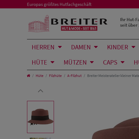
Europas größtes Hutfachgeschäft
Ihr Hut-F
seit über
HERREN
DAMEN
KINDER
HÜTE
MÜTZEN
CAPS
H
Hüte
Filzhüte
A-Filzhut
Breiter Meisteratelier kleiner Ma