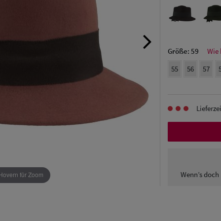
Größe:
59
Wie 
55
56
57
Lieferze
Wenn’s doch 
Hovern für Zoom