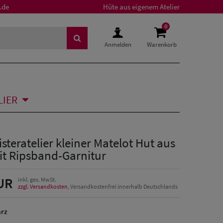
.de
Hüte aus eigenem Atelier
0
Anmelden
Warenkorb
LIER
isteratelier kleiner Matelot Hut aus
it Ripsband-Garnitur
UR
inkl. ges. MwSt.
zzgl. Versandkosten
, Versandkostenfrei innerhalb Deutschlands
arz