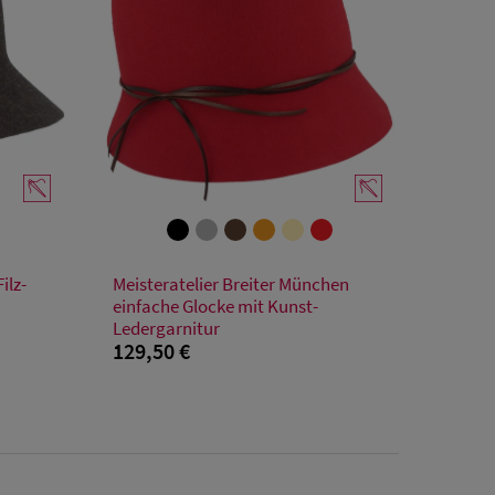
Verfügbare Größe
ilz-
Meisteratelier Breiter München
55
56
57
58
59
einfache Glocke mit Kunst-
Ledergarnitur
129,50 €