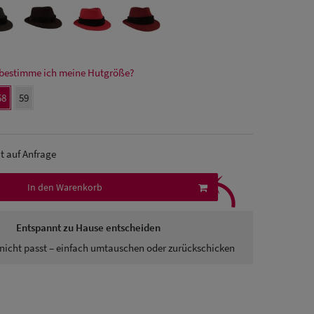
bestimme ich meine Hutgröße?
58
59
it auf Anfrage
⤹
In den Warenkorb
Entspannt zu Hause entscheiden
nicht passt – einfach umtauschen oder zurückschicken