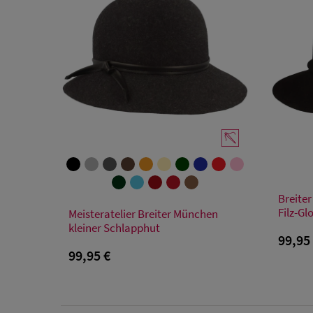
Breiter
Verfügbare Größe
Filz-Gl
Meisteratelier Breiter München
kleiner Schlapphut
55
56
57
58
59
99,95
99,95 €