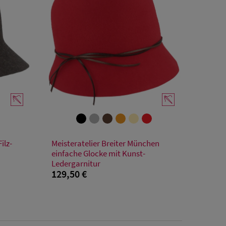
Verfügbare Größe
ilz-
Meisteratelier Breiter München
55
56
57
58
59
einfache Glocke mit Kunst-
Ledergarnitur
129,50 €