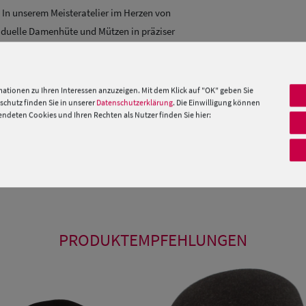
. In unserem Meisteratelier im Herzen von
viduelle Damenhüte und Mützen in präziser
ter Qualität. Neben einigen Standard Modellen
atürlich immer passend zu den aktuellen
ationen zu Ihren Interessen anzuzeigen. Mit dem Klick auf "OK" geben Sie
chutz finden Sie in unserer
Datenschutzerklärung
. Die Einwilligung können
 Maß. Wenn Sie spezielle Fragen oder Wünsche
deten Cookies und Ihren Rechten als Nutzer finden Sie hier:
re Stilberater von Mo.-Fr. 09:00 – 17:00 Uhr unter
 »
PRODUKTEMPFEHLUNGEN