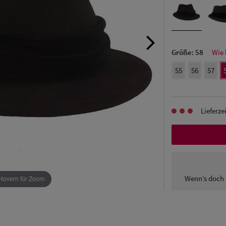
Größe:
58
Wie 
55
56
57
Lieferze
Wenn’s doch 
Hovern für Zoom