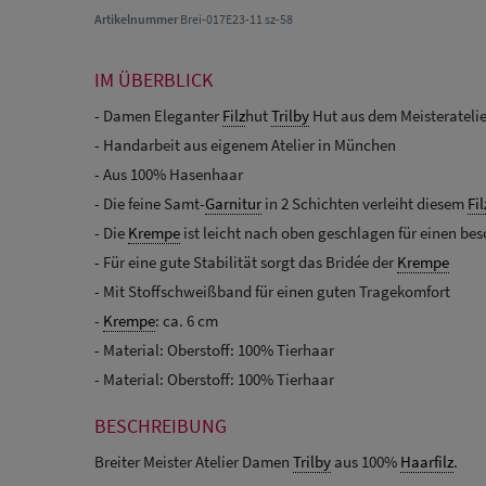
Artikelnummer
Brei-017E23-11 sz-58
IM ÜBERBLICK
- Damen Eleganter
Filz
hut
Trilby
Hut aus dem Meisteratelie
- Handarbeit aus eigenem Atelier in München
- Aus 100% Hasenhaar
- Die feine Samt-
Garnitur
in 2 Schichten verleiht diesem
Fil
- Die
Krempe
ist leicht nach oben geschlagen für einen be
- Für eine gute Stabilität sorgt das Bridée der
Krempe
- Mit Stoffschweißband für einen guten Tragekomfort
-
Krempe
: ca. 6 cm
- Material: Oberstoff: 100% Tierhaar
- Material: Oberstoff: 100% Tierhaar
BESCHREIBUNG
Breiter Meister Atelier Damen
Trilby
aus 100%
Haarfilz
.