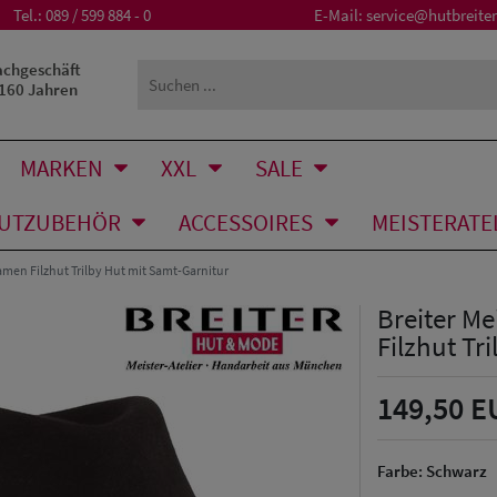
Tel.:
089 / 599 884 - 0
E-Mail:
service@hutbreiter
achgeschäft
 160 Jahren
MARKEN
XXL
SALE
UTZUBEHÖR
ACCESSOIRES
MEISTERATE
amen Filzhut Trilby Hut mit Samt-Garnitur
Breiter Me
Filzhut Tr
149,50 E
Farbe:
Schwarz