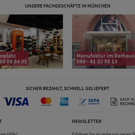
UNSERE FACHGESCHÄFTE IN MÜNCHEN
nplatz
Manufaktur im Rathaus
 89 05 84 01
089 - 41 32 55 13
SICHER BEZAHLT, SCHNELL GELIEFERT
T
NEWSLETTER
hen Hilfe?
Erfahren Sie als erste von neuen 