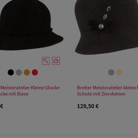
Verfügbare Größe
Verfügbare Größe
 Meisteratelier Kleine Glocke
Breiter Meisteratelier kleine F
55
56
57
58
59
55
56
57
58
59
ocke mit Biese
Schute mit Ziersteinen
 €
129,50 €