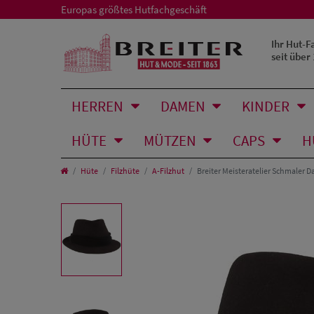
Europas größtes Hutfachgeschäft
Ihr Hut-F
seit über
HERREN
DAMEN
KINDER
HÜTE
MÜTZEN
CAPS
H
Hüte
Filzhüte
A-Filzhut
Breiter Meisteratelier Schmaler D