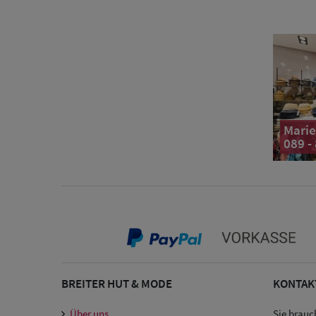
Marie
089 -
BREITER HUT & MODE
KONTAK
Über uns
Sie brauc