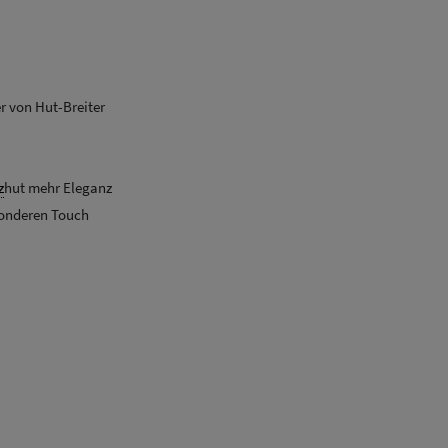
r von Hut-Breiter
z
hut mehr Eleganz
sonderen Touch