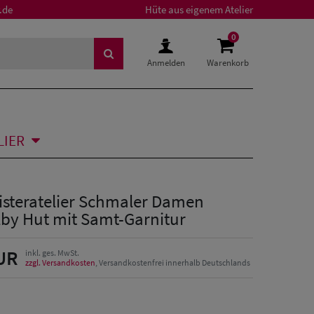
.de
Hüte aus eigenem Atelier
0
Anmelden
Warenkorb
LIER
isteratelier Schmaler Damen
ilby Hut mit Samt-Garnitur
UR
inkl. ges. MwSt.
zzgl. Versandkosten
, Versandkostenfrei innerhalb Deutschlands