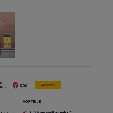
VORTEILE
Trends und
Ab 50€
versandkostenfrei*