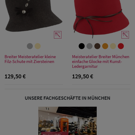
Damen
Sonnenschilder
& Visoren
Damen
Snapback Caps
Breiter Meisteratelier kleine
Meisteratelier Breiter München
Damen Caps
Filz-Schute mit Ziersteinen
einfache Glocke mit Kunst-
Ledergarnitur
Großgrößen
129,50 €
129,50 €
(63-65 cm)
UNSERE FACHGESCHÄFTE IN MÜNCHEN