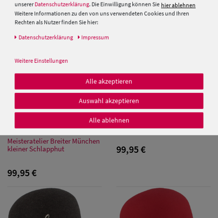
unserer
Datenschutzerklärung
. Die Einwilligung können Sie
hier ablehnen
Weitere Informationen zu den von uns verwendeten Cookies und Ihren
Rechten als Nutzer finden Sie hier:
Daten­schutz­erklärung
Impressum
Weitere Einstellungen
Damen Caps
Alle akzeptieren
Auswahl akzeptieren
Damen
Breiter Meisteratelier Kleine
Baseball Caps
Alle ablehnen
Glocke Filz-Glocke mit Biese
Meisteratelier Breiter München
Damen UV-
99,95 €
kleiner Schlapphut
Schutz Caps
99,95 €
Damen
Bandana Caps