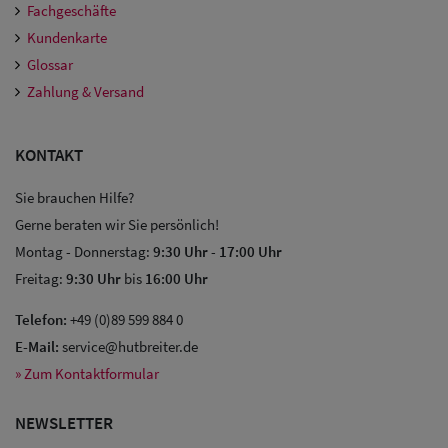
Fachgeschäfte
Kundenkarte
Glossar
Zahlung & Versand
KONTAKT
Sie brauchen Hilfe?
Sale: Caps
Gerne beraten wir Sie persönlich!
Montag - Donnerstag:
9:30 Uhr
-
17:00 Uhr
Sale:
Freitag:
9:30 Uhr
bis
16:00 Uhr
Baseball
Telefon:
+49 (0)89 599 884 0
Caps
E-Mail:
service@hutbreiter.de
» Zum Kontaktformular
Sale: Army
Caps
NEWSLETTER