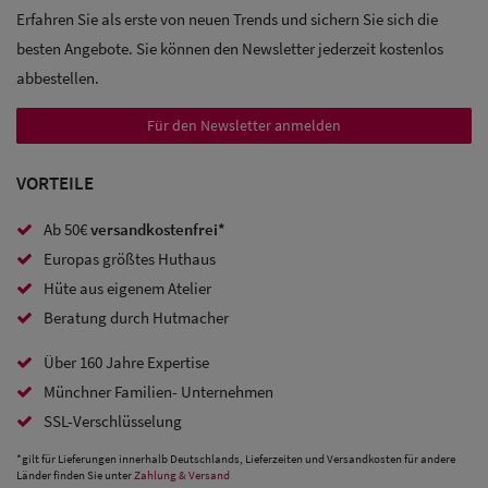
Sale:
Erfahren Sie als erste von neuen Trends und sichern Sie sich die
Trucker
besten Angebote. Sie können den Newsletter jederzeit kostenlos
abbestellen.
Caps
Für den Newsletter anmelden
Sale: Caps
mit
VORTEILE
Ohrenschutz
Ab 50€
versandkostenfrei*
Europas größtes Huthaus
Hüte aus eigenem Atelier
Beratung durch Hutmacher
Über 160 Jahre Expertise
Münchner Familien- Unternehmen
SSL-Verschlüsselung
*gilt für Lieferungen innerhalb Deutschlands, Lieferzeiten und Versandkosten für andere
Länder finden Sie unter
Zahlung & Versand