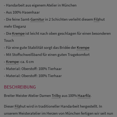
- Handarbeit aus eigenem Atelier in München
- Aus 100% Hasenhaar
- Die feine Samt-
Garnitur
in 2 Schichten verleiht diesem
Filz
hut
mehr Eleganz
- Die
Krempe
ist leicht nach oben geschlagen für einen besonderen
Touch
- Für eine gute Stabilität sorgt das Bridée der
Krempe
- Mit Stoffschweißband für einen guten Tragekomfort
-
Krempe
: ca. 6 cm
- Material: Oberstoff: 100% Tierhaar
- Material: Oberstoff: 100% Tierhaar
BESCHREIBUNG
Breiter Meister Atelier Damen
Trilby
aus 100%
Haarfilz
.
Dieser
Filz
hut wird in traditioneller Handarbeit hergestellt. In
unserem Meisteratelier im Herzen von München fertigen wir seit nun