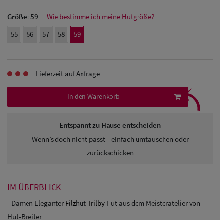
Herren Caps
Größe:
59
Wie bestimme ich meine Hutgröße?
55
56
57
58
59
Herren
Baseball Cpas
Lieferzeit auf Anfrage
Herren UV-
⤹
Schutz Caps
In den Warenkorb
Herren
Entspannt zu Hause entscheiden
Sonnenschilder
Wenn’s doch nicht passt – einfach umtauschen oder
& Visoren
zurückschicken
Herren
Snapback Caps
IM ÜBERBLICK
- Damen Eleganter
Filz
hut
Trilby
Hut aus dem Meisteratelier von
Hut-Breiter