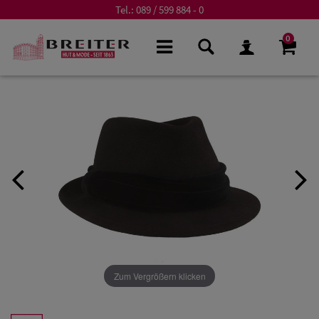
Tel.:
089 / 599 884 - 0
0
Zum Vergrößern klicken