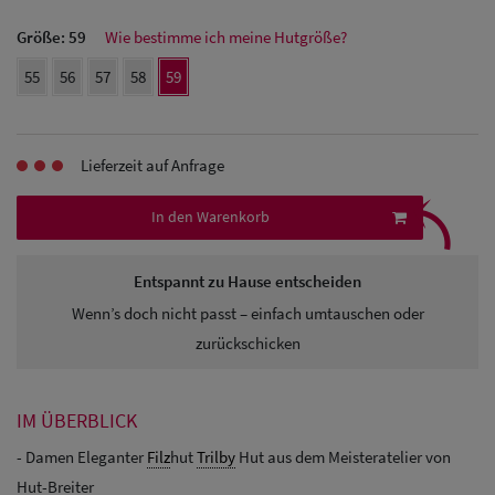
Herren Caps
Größe:
59
Wie bestimme ich meine Hutgröße?
55
56
57
58
59
Herren
Baseball Cpas
Lieferzeit auf Anfrage
Herren UV-
⤹
Schutz Caps
In den Warenkorb
Herren
Entspannt zu Hause entscheiden
Sonnenschilder
Wenn’s doch nicht passt – einfach umtauschen oder
& Visoren
zurückschicken
Herren
Snapback Caps
IM ÜBERBLICK
- Damen Eleganter
Filz
hut
Trilby
Hut aus dem Meisteratelier von
Hut-Breiter