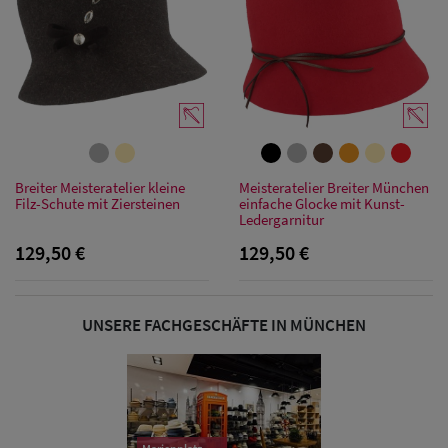
Damen
Sonnenschilder
& Visoren
Damen
Snapback Caps
Breiter Meisteratelier kleine
Meisteratelier Breiter München
Damen Caps
Filz-Schute mit Ziersteinen
einfache Glocke mit Kunst-
Ledergarnitur
Großgrößen
129,50 €
129,50 €
(63-65 cm)
UNSERE FACHGESCHÄFTE IN MÜNCHEN