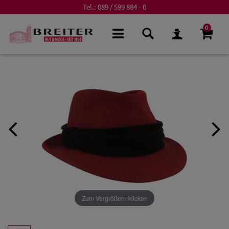
Tel.:
089 / 599 884 - 0
0
Zum Vergrößern klicken