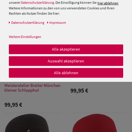
unserer
Datenschutzerklärung
. Die Einwilligung können Sie
hier ablehnen
Weitere Informationen zu den von uns verwendeten Cookies und Ihren
Rechten als Nutzer finden Sie hier:
Daten­schutz­erklärung
Impressum
Weitere Einstellungen
Damen Caps
Alle akzeptieren
Auswahl akzeptieren
Damen
Breiter Meisteratelier Kleine
Baseball Caps
Alle ablehnen
Glocke Filz-Glocke mit Biese
Meisteratelier Breiter München
Damen UV-
99,95 €
kleiner Schlapphut
Schutz Caps
99,95 €
Damen
Bandana Caps