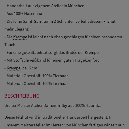
- Handarbeit aus eigenem Atelier in München
- Aus 100% Hasenhaar
- Die feine Samt-
Garnitur
in 2 Schichten verleiht diesem
Filz
hut
mehr Eleganz
- Die
Krempe
ist leicht nach oben geschlagen für einen besonderen
Touch
- Für eine gute Stabilität sorgt das Bridée der
Krempe
- Mit Stoffschweißband für einen guten Tragekomfort
-
Krempe
: ca. 6 cm
- Material: Oberstoff: 100% Tierhaar
- Material: Oberstoff: 100% Tierhaar
BESCHREIBUNG
Breiter Meister Atelier Damen
Trilby
aus 100%
Haarfilz
.
Dieser
Filz
hut wird in traditioneller Handarbeit hergestellt. In
unserem Meisteratelier im Herzen von München fertigen wir seit nun