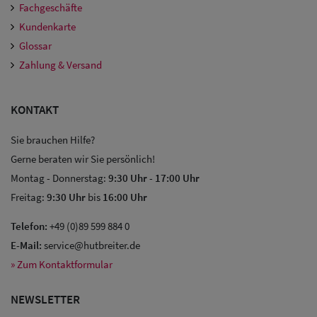
Fachgeschäfte
Kundenkarte
Glossar
Zahlung & Versand
KONTAKT
Sie brauchen Hilfe?
Sale: Caps
Gerne beraten wir Sie persönlich!
Montag - Donnerstag:
9:30 Uhr
-
17:00 Uhr
Sale:
Freitag:
9:30 Uhr
bis
16:00 Uhr
Baseball
Telefon:
+49 (0)89 599 884 0
Caps
E-Mail:
service@hutbreiter.de
» Zum Kontaktformular
Sale: Army
Caps
NEWSLETTER