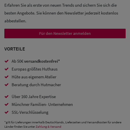
Sale:
Erfahren Sie als erste von neuen Trends und sichern Sie sich die
Trucker
besten Angebote. Sie können den Newsletter jederzeit kostenlos
abbestellen.
Caps
Für den Newsletter anmelden
Sale: Caps
mit
VORTEILE
Ohrenschutz
Ab 50€
versandkostenfrei*
Europas größtes Huthaus
Hüte aus eigenem Atelier
Beratung durch Hutmacher
Über 160 Jahre Expertise
Münchner Familien- Unternehmen
SSL-Verschlüsselung
*gilt für Lieferungen innerhalb Deutschlands, Lieferzeiten und Versandkosten für andere
Länder finden Sie unter
Zahlung & Versand