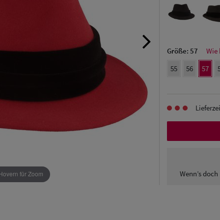
Größe:
57
Wie 
55
56
57
Lieferze
Wenn’s doch 
Hovern für Zoom