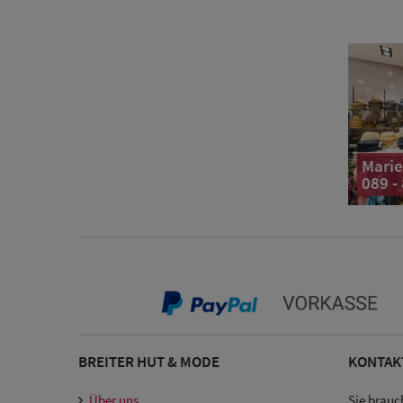
Marie
089 -
BREITER HUT & MODE
KONTAK
Über uns
Sie brauc