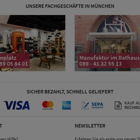
UNSERE FACHGESCHÄFTE IN MÜNCHEN
nplatz
Manufaktur im Rathaus
 89 05 84 01
089 - 41 32 55 13
SICHER BEZAHLT, SCHNELL GELIEFERT
T
NEWSLETTER
hen Hilfe?
Erfahren Sie als erste von neuen 