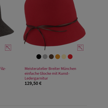
Verfügbare Größe
ilz-
Meisteratelier Breiter München
55
56
57
58
59
einfache Glocke mit Kunst-
Ledergarnitur
129,50 €