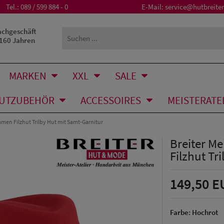
Tel.:
089 / 599 884 - 0
E-Mail:
service@hutbreiter
achgeschäft
 160 Jahren
MARKEN
XXL
SALE
UTZUBEHÖR
ACCESSOIRES
MEISTERATE
amen Filzhut Trilby Hut mit Samt-Garnitur
Breiter Me
Filzhut Tr
149,50 E
Farbe:
Hochrot