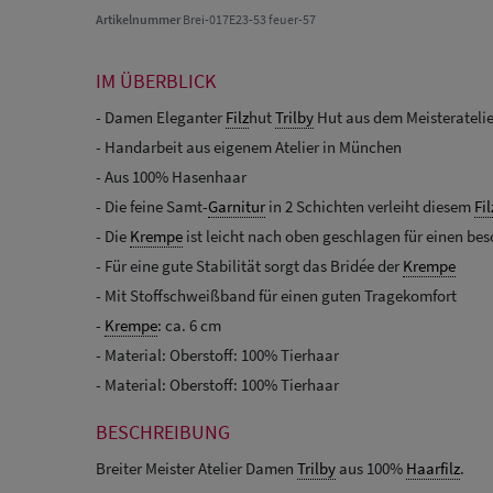
Artikelnummer
Brei-017E23-53 feuer-57
IM ÜBERBLICK
- Damen Eleganter
Filz
hut
Trilby
Hut aus dem Meisteratelie
- Handarbeit aus eigenem Atelier in München
- Aus 100% Hasenhaar
- Die feine Samt-
Garnitur
in 2 Schichten verleiht diesem
Fil
- Die
Krempe
ist leicht nach oben geschlagen für einen be
- Für eine gute Stabilität sorgt das Bridée der
Krempe
- Mit Stoffschweißband für einen guten Tragekomfort
-
Krempe
: ca. 6 cm
- Material: Oberstoff: 100% Tierhaar
- Material: Oberstoff: 100% Tierhaar
BESCHREIBUNG
Breiter Meister Atelier Damen
Trilby
aus 100%
Haarfilz
.