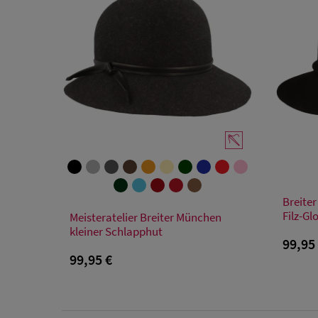
Breiter
Verfügbare Größe
Filz-Gl
Meisteratelier Breiter München
kleiner Schlapphut
55
56
57
58
59
99,95
99,95 €