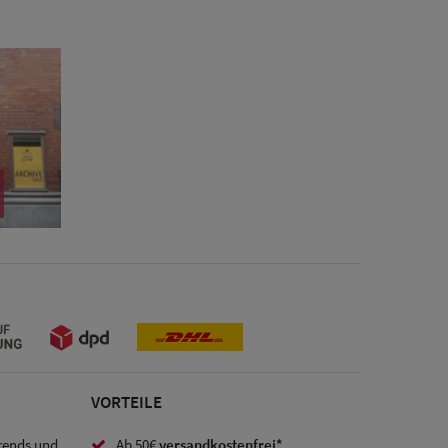
VORTEILE
Trends und
Ab 50€
versandkostenfrei*