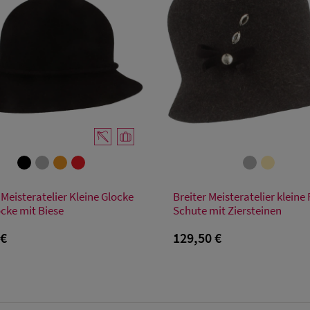
Verfügbare Größe
Verfügbare Größe
 Meisteratelier Kleine Glocke
Breiter Meisteratelier kleine F
55
56
57
58
59
55
56
57
58
59
ocke mit Biese
Schute mit Ziersteinen
 €
129,50 €