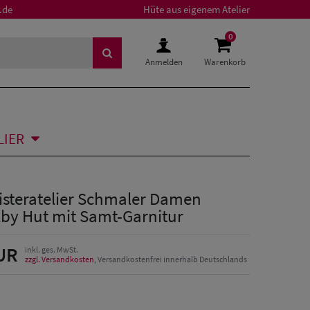
.de
Hüte aus eigenem Atelier
0
Anmelden
Warenkorb
LIER
isteratelier Schmaler Damen
ilby Hut mit Samt-Garnitur
UR
inkl. ges. MwSt.
zzgl. Versandkosten
, Versandkostenfrei innerhalb Deutschlands