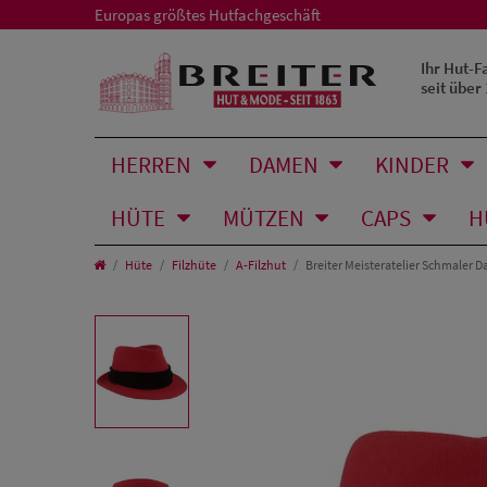
Europas größtes Hutfachgeschäft
Ihr Hut-F
seit über
HERREN
DAMEN
KINDER
HÜTE
MÜTZEN
CAPS
H
Hüte
Filzhüte
A-Filzhut
Breiter Meisteratelier Schmaler D