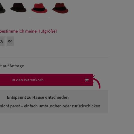
bestimme ich meine Hutgröße?
58
59
it auf Anfrage
⤹
In den Warenkorb
Entspannt zu Hause entscheiden
nicht passt – einfach umtauschen oder zurückschicken