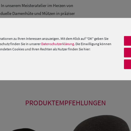
. In unserem Meisteratelier im Herzen von
viduelle Damenhüte und Mützen in präziser
ter Qualität. Neben einigen Standard Modellen
atürlich immer passend zu den aktuellen
ationen zu Ihren Interessen anzuzeigen. Mit dem Klick auf "OK" geben Sie
chutz finden Sie in unserer
Datenschutzerklärung
. Die Einwilligung können
 Maß. Wenn Sie spezielle Fragen oder Wünsche
deten Cookies und Ihren Rechten als Nutzer finden Sie hier:
re Stilberater von Mo.-Fr. 09:00 – 17:00 Uhr unter
 »
PRODUKTEMPFEHLUNGEN