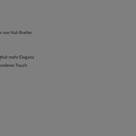
r von Hut-Breiter
z
hut mehr Eleganz
sonderen Touch