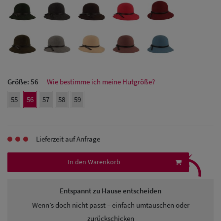
Herren Caps
Herren
Baseball Cpas
Herren UV-
Größe:
56
Wie bestimme ich meine Hutgröße?
Schutz Caps
55
56
57
58
59
Herren
Sonnenschilder
Lieferzeit auf Anfrage
& Visoren
⤹
In den Warenkorb
Herren
Snapback Caps
Entspannt zu Hause entscheiden
Wenn’s doch nicht passt – einfach umtauschen oder
zurückschicken