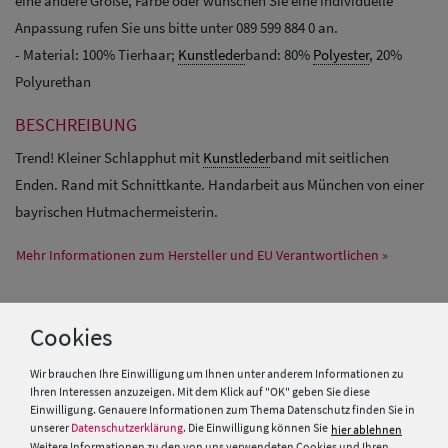
eine andere Größe, Farbe oder wünschen Sie eine individuelle
Anpassung rufen Sie uns bitte unter 089 599 884 0 an.
- Material: 100% Tierhaar;
Kunstleder
band: 80%
Polyester
, 20%
Polyurethan
BESCHREIBUNG
Trend! Kleiner Schlapphut mit
Kunstleder
band mit seitlichen
Enden. Rand mit Schnittkante. Handarbeit aus München von einer
bayrischen Hutmachermeisterin.
Mehr Informationen zum Hersteller und EU Verantwortlichen »
Cookies
PRODUKTEMPFEHLUNGEN
Wir brauchen Ihre Einwilligung um Ihnen unter anderem Informationen zu
Ihren Interessen anzuzeigen. Mit dem Klick auf "OK" geben Sie diese
Einwilligung. Genauere Informationen zum Thema Datenschutz finden Sie in
unserer
Datenschutzerklärung
. Die Einwilligung können Sie
hier ablehnen
Weitere Informationen zu den von uns verwendeten Cookies und Ihren