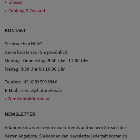
Glossar
Zahlung & Versand
KONTAKT
Sie brauchen Hilfe?
Gerne beraten wir Sie persönlich!
Montag - Donnerstag:
9:30 Uhr
-
17:00 Uhr
Sale: Caps
Freitag:
9:30 Uhr
bis
16:00 Uhr
Sale:
Telefon:
+49 (0)89 599 884 0
Baseball
E-Mail:
service@hutbreiter.de
Caps
» Zum Kontaktformular
Sale: Army
NEWSLETTER
Caps
Erfahren Sie als erste von neuen Trends und sichern Sie sich die
Sale:
besten Angebote. Sie können den Newsletter jederzeit kostenlos