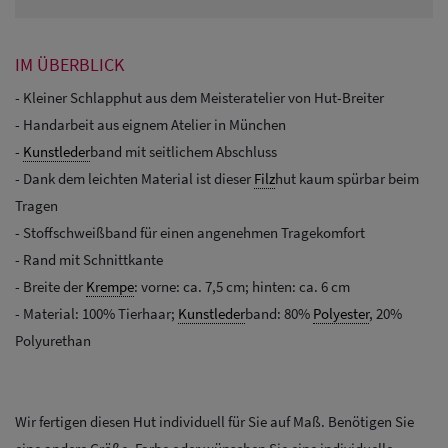
IM ÜBERBLICK
- Kleiner Schlapphut aus dem Meisteratelier von Hut-Breiter
- Handarbeit aus eignem Atelier in München
-
Kunstleder
band mit seitlichem Abschluss
- Dank dem leichten Material ist dieser
Filz
hut kaum spürbar beim
Tragen
- Stoffschweißband für einen angenehmen Tragekomfort
- Rand mit Schnittkante
- Breite der
Krempe
: vorne: ca. 7,5 cm; hinten: ca. 6 cm
- Material: 100% Tierhaar;
Kunstleder
band: 80%
Polyester
, 20%
Polyurethan
Wir fertigen diesen Hut individuell für Sie auf Maß. Benötigen Sie