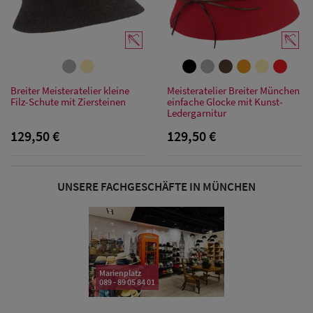
Sonnenschilder
& Visoren
Damen
Breiter Meisteratelier kleine
Meisteratelier Breiter München
Snapback Caps
Filz-Schute mit Ziersteinen
einfache Glocke mit Kunst-
Ledergarnitur
Damen Caps
129,50 €
129,50 €
Großgrößen
(63-65 cm)
UNSERE FACHGESCHÄFTE IN MÜNCHEN
Marienplatz
089 - 89 05 84 01