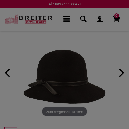
Tel.:
089 / 599 884 - 0
0
Zum Vergrößern klicken