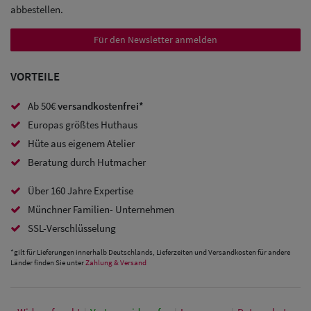
abbestellen.
Trucker
Caps
Für den Newsletter anmelden
Sale: Caps
VORTEILE
mit
Ab 50€
versandkostenfrei*
Ohrenschutz
Europas größtes Huthaus
Hüte aus eigenem Atelier
Beratung durch Hutmacher
Über 160 Jahre Expertise
Münchner Familien- Unternehmen
SSL-Verschlüsselung
*gilt für Lieferungen innerhalb Deutschlands, Lieferzeiten und Versandkosten für andere
Länder finden Sie unter
Zahlung & Versand