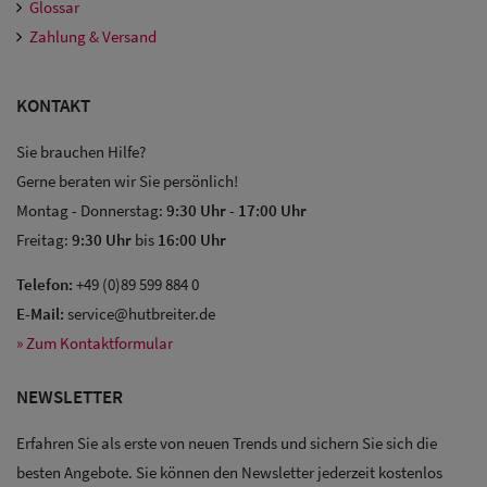
Glossar
Zahlung & Versand
KONTAKT
Sie brauchen Hilfe?
Gerne beraten wir Sie persönlich!
Montag - Donnerstag:
9:30 Uhr
-
17:00 Uhr
Sale: Caps
Freitag:
9:30 Uhr
bis
16:00 Uhr
Sale:
Telefon:
+49 (0)89 599 884 0
Baseball
E-Mail:
service@hutbreiter.de
Caps
» Zum Kontaktformular
Sale: Army
NEWSLETTER
Caps
Erfahren Sie als erste von neuen Trends und sichern Sie sich die
Sale:
besten Angebote. Sie können den Newsletter jederzeit kostenlos