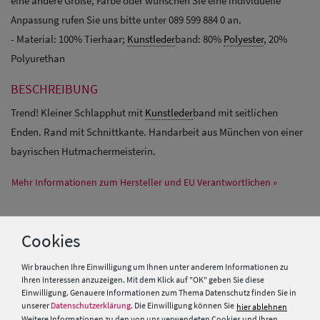
eine andere Größe, Farbe oder wünschen Sie eine individuelle
Anpassung rufen Sie uns bitte unter 089 599 884 0 an.
- Material: 100% Tierhaar;
Kunstleder
band: 80%
Polyester
, 20%
Polyurethan
BESCHREIBUNG
Trend! Kleiner Schlapphut mit
Kunstleder
band mit seitlichen
Enden. Rand mit Schnittkante. Handarbeit aus München von einer
bayrischen Hutmachermeisterin.
Mehr Informationen zum Hersteller und EU Verantwortlichen »
Cookies
PRODUKTEMPFEHLUNGEN
Wir brauchen Ihre Einwilligung um Ihnen unter anderem Informationen zu
Ihren Interessen anzuzeigen. Mit dem Klick auf "OK" geben Sie diese
Einwilligung. Genauere Informationen zum Thema Datenschutz finden Sie in
unserer
Datenschutzerklärung
. Die Einwilligung können Sie
hier ablehnen
Weitere Informationen zu den von uns verwendeten Cookies und Ihren