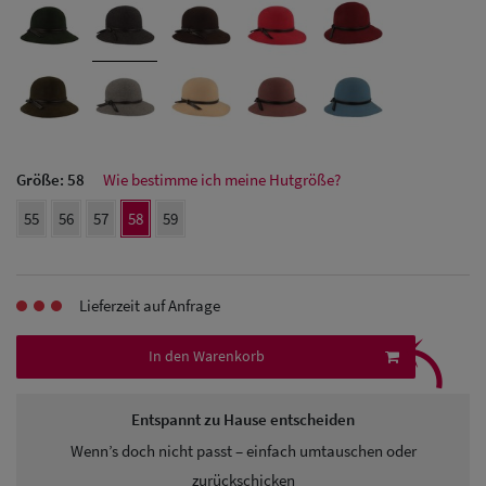
Herren Caps
Herren
Baseball Cpas
Herren UV-
Größe:
58
Wie bestimme ich meine Hutgröße?
Schutz Caps
55
56
57
58
59
Herren
Sonnenschilder
Lieferzeit auf Anfrage
& Visoren
⤹
In den Warenkorb
Herren
Snapback Caps
Entspannt zu Hause entscheiden
Wenn’s doch nicht passt – einfach umtauschen oder
zurückschicken