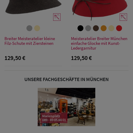
Sonnenschilder
& Visoren
Damen
Breiter Meisteratelier kleine
Meisteratelier Breiter München
Snapback Caps
Filz-Schute mit Ziersteinen
einfache Glocke mit Kunst-
Ledergarnitur
Damen Caps
129,50 €
129,50 €
Großgrößen
(63-65 cm)
UNSERE FACHGESCHÄFTE IN MÜNCHEN
Marienplatz
089 - 89 05 84 01