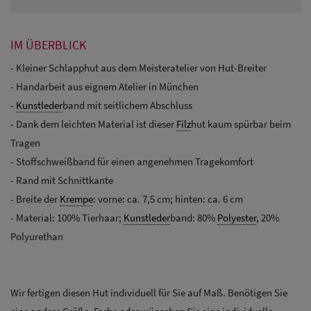
IM ÜBERBLICK
- Kleiner Schlapphut aus dem Meisteratelier von Hut-Breiter
- Handarbeit aus eignem Atelier in München
-
Kunstleder
band mit seitlichem Abschluss
- Dank dem leichten Material ist dieser
Filz
hut kaum spürbar beim
Tragen
- Stoffschweißband für einen angenehmen Tragekomfort
- Rand mit Schnittkante
- Breite der
Krempe
: vorne: ca. 7,5 cm; hinten: ca. 6 cm
- Material: 100% Tierhaar;
Kunstleder
band: 80%
Polyester
, 20%
Polyurethan
Wir fertigen diesen Hut individuell für Sie auf Maß. Benötigen Sie