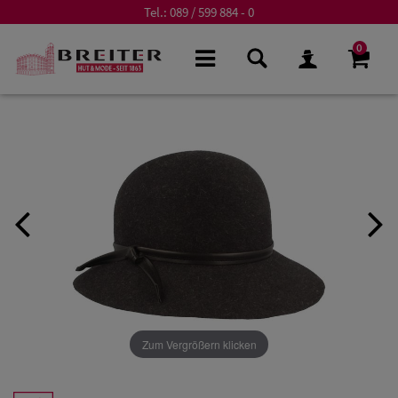
Tel.:
089 / 599 884 - 0
0
Zum Vergrößern klicken