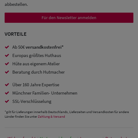
abbestellen.
Trucker
Caps
Für den Newsletter anmelden
Sale: Caps
VORTEILE
mit
Ab 50€
versandkostenfrei*
Ohrenschutz
Europas größtes Huthaus
Hüte aus eigenem Atelier
Beratung durch Hutmacher
Über 160 Jahre Expertise
Münchner Familien- Unternehmen
SSL-Verschlüsselung
*gilt für Lieferungen innerhalb Deutschlands, Lieferzeiten und Versandkosten für andere
Länder finden Sie unter
Zahlung & Versand