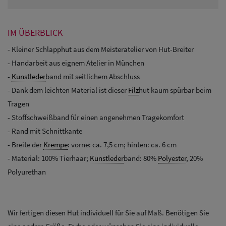
IM ÜBERBLICK
- Kleiner Schlapphut aus dem Meisteratelier von Hut-Breiter
- Handarbeit aus eignem Atelier in München
-
Kunstleder
band mit seitlichem Abschluss
- Dank dem leichten Material ist dieser
Filz
hut kaum spürbar beim
Tragen
- Stoffschweißband für einen angenehmen Tragekomfort
- Rand mit Schnittkante
- Breite der
Krempe
: vorne: ca. 7,5 cm; hinten: ca. 6 cm
- Material: 100% Tierhaar;
Kunstleder
band: 80%
Polyester
, 20%
Polyurethan
Wir fertigen diesen Hut individuell für Sie auf Maß. Benötigen Sie