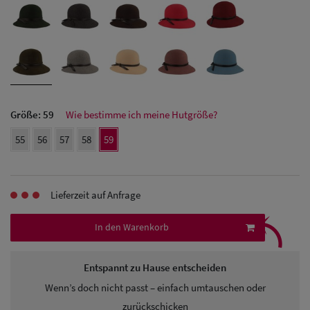
Herren Caps
Herren
Baseball Cpas
Herren UV-
Größe:
59
Wie bestimme ich meine Hutgröße?
Schutz Caps
55
56
57
58
59
Herren
Sonnenschilder
Lieferzeit auf Anfrage
& Visoren
⤹
In den Warenkorb
Herren
Snapback Caps
Entspannt zu Hause entscheiden
Wenn’s doch nicht passt – einfach umtauschen oder
zurückschicken