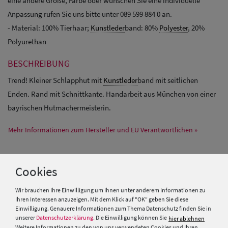
eine andere Größe, Farbe oder wünschen Sie eine individuelle
Anpassung rufen Sie uns bitte unter 089 599 884 0 an.
- Material: 100% Tierhaar;
Kunstleder
band: 80%
Polyester
, 20%
Polyurethan
BESCHREIBUNG
Trend! Kleiner Schlapphut mit
Kunstleder
band mit seitlichen
Enden. Rand mit Schnittkante. Handarbeit aus München von einer
bayrischen Hutmachermeisterin.
Mehr Informationen zum Hersteller und EU Verantwortlichen »
Cookies
PRODUKTEMPFEHLUNGEN
Wir brauchen Ihre Einwilligung um Ihnen unter anderem Informationen zu
Ihren Interessen anzuzeigen. Mit dem Klick auf "OK" geben Sie diese
Einwilligung. Genauere Informationen zum Thema Datenschutz finden Sie in
unserer
Datenschutzerklärung
. Die Einwilligung können Sie
hier ablehnen
Weitere Informationen zu den von uns verwendeten Cookies und Ihren