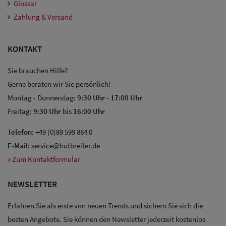
Glossar
Zahlung & Versand
KONTAKT
Sie brauchen Hilfe?
Gerne beraten wir Sie persönlich!
Montag - Donnerstag:
9:30 Uhr
-
17:00 Uhr
Sale: Caps
Freitag:
9:30 Uhr
bis
16:00 Uhr
Sale:
Telefon:
+49 (0)89 599 884 0
Baseball
E-Mail:
service@hutbreiter.de
Caps
» Zum Kontaktformular
Sale: Army
NEWSLETTER
Caps
Erfahren Sie als erste von neuen Trends und sichern Sie sich die
Sale:
besten Angebote. Sie können den Newsletter jederzeit kostenlos