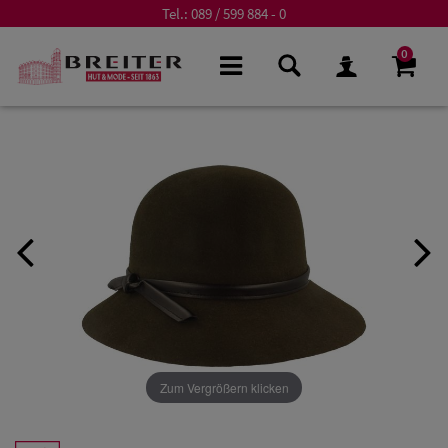
Tel.:
089 / 599 884 - 0
0
Zum Vergrößern klicken