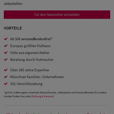
abbestellen.
Trucker
Caps
Für den Newsletter anmelden
Sale: Caps
VORTEILE
mit
Ab 50€
versandkostenfrei*
Ohrenschutz
Europas größtes Huthaus
Hüte aus eigenem Atelier
Beratung durch Hutmacher
Über 160 Jahre Expertise
Münchner Familien- Unternehmen
SSL-Verschlüsselung
*gilt für Lieferungen innerhalb Deutschlands, Lieferzeiten und Versandkosten für andere
Länder finden Sie unter
Zahlung & Versand