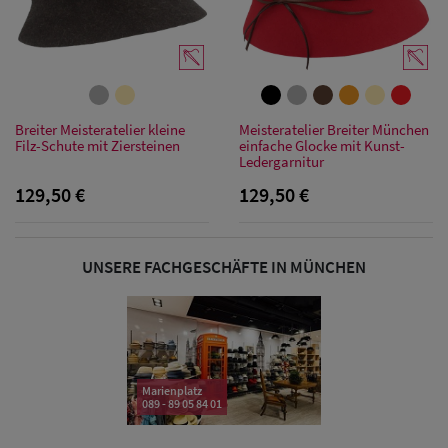
Sonnenschilder
& Visoren
Damen
Breiter Meisteratelier kleine
Meisteratelier Breiter München
Snapback Caps
Filz-Schute mit Ziersteinen
einfache Glocke mit Kunst-
Ledergarnitur
Damen Caps
129,50 €
129,50 €
Großgrößen
(63-65 cm)
UNSERE FACHGESCHÄFTE IN MÜNCHEN
Marienplatz
089 - 89 05 84 01