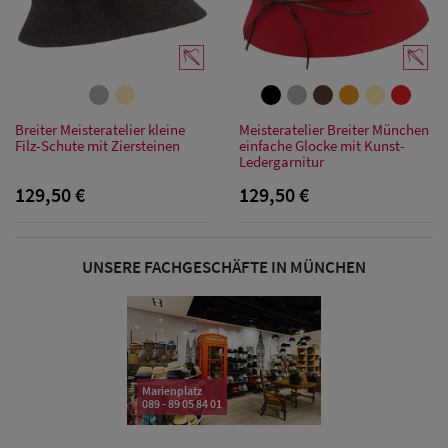
Sonnenschilder
& Visoren
Damen
Breiter Meisteratelier kleine
Meisteratelier Breiter München
Snapback Caps
Filz-Schute mit Ziersteinen
einfache Glocke mit Kunst-
Ledergarnitur
Damen Caps
129,50 €
129,50 €
Großgrößen
(63-65 cm)
UNSERE FACHGESCHÄFTE IN MÜNCHEN
Marienplatz
089 - 89 05 84 01