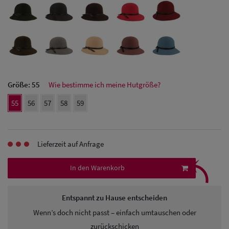
Herren Caps
Herren
Baseball Cpas
Herren UV-
Größe:
55
Wie bestimme ich meine Hutgröße?
Schutz Caps
55
56
57
58
59
Herren
Sonnenschilder
Lieferzeit auf Anfrage
& Visoren
⤹
In den Warenkorb
Herren
Snapback Caps
Entspannt zu Hause entscheiden
Wenn’s doch nicht passt – einfach umtauschen oder
zurückschicken