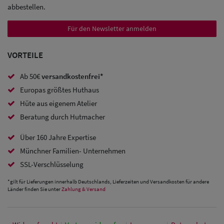
abbestellen.
Trucker
Caps
Für den Newsletter anmelden
Sale: Caps
VORTEILE
mit
Ab 50€
versandkostenfrei*
Ohrenschutz
Europas größtes Huthaus
Hüte aus eigenem Atelier
Beratung durch Hutmacher
Über 160 Jahre Expertise
Münchner Familien- Unternehmen
SSL-Verschlüsselung
*gilt für Lieferungen innerhalb Deutschlands, Lieferzeiten und Versandkosten für andere
Länder finden Sie unter
Zahlung & Versand