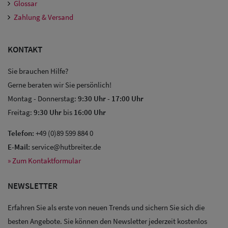
Glossar
Zahlung & Versand
KONTAKT
Sie brauchen Hilfe?
Gerne beraten wir Sie persönlich!
Montag - Donnerstag:
9:30 Uhr
-
17:00 Uhr
Sale: Caps
Freitag:
9:30 Uhr
bis
16:00 Uhr
Sale:
Telefon:
+49 (0)89 599 884 0
Baseball
E-Mail:
service@hutbreiter.de
Caps
» Zum Kontaktformular
Sale: Army
NEWSLETTER
Caps
Erfahren Sie als erste von neuen Trends und sichern Sie sich die
Sale:
besten Angebote. Sie können den Newsletter jederzeit kostenlos