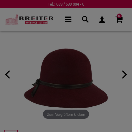
Tel.:
089 / 599 884 - 0
0
Zum Vergrößern klicken