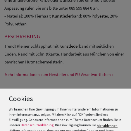
eine andere Größe, Farbe oder wünschen Sie eine individuelle
Anpassung rufen Sie uns bitte unter 089 599 884 0 an.
- Material: 100% Tierhaar;
Kunstleder
band: 80%
Polyester
, 20%
Polyurethan
BESCHREIBUNG
Trend! Kleiner Schlapphut mit
Kunstleder
band mit seitlichen
Enden. Rand mit Schnittkante. Handarbeit aus München von einer
bayrischen Hutmachermeisterin.
Mehr Informationen zum Hersteller und EU Verantwortlichen »
Cookies
PRODUKTEMPFEHLUNGEN
Wir brauchen Ihre Einwilligung um Ihnen unter anderem Informationen zu
Ihren Interessen anzuzeigen. Mit dem Klick auf "OK" geben Sie diese
Einwilligung. Genauere Informationen zum Thema Datenschutz finden Sie in
unserer
Datenschutzerklärung
. Die Einwilligung können Sie
hier ablehnen
Weitere Informationen zu den von uns verwendeten Cookies und Ihren