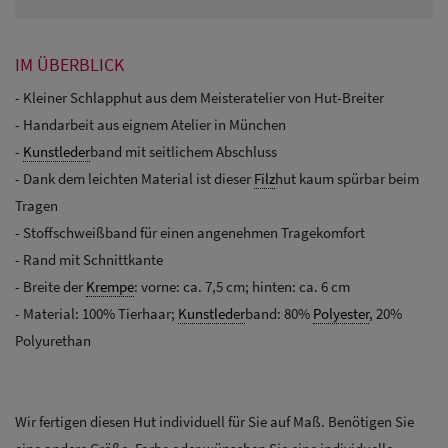
IM ÜBERBLICK
- Kleiner Schlapphut aus dem Meisteratelier von Hut-Breiter
- Handarbeit aus eignem Atelier in München
-
Kunstleder
band mit seitlichem Abschluss
- Dank dem leichten Material ist dieser
Filz
hut kaum spürbar beim
Tragen
- Stoffschweißband für einen angenehmen Tragekomfort
- Rand mit Schnittkante
- Breite der
Krempe
: vorne: ca. 7,5 cm; hinten: ca. 6 cm
- Material: 100% Tierhaar;
Kunstleder
band: 80%
Polyester
, 20%
Polyurethan
Wir fertigen diesen Hut individuell für Sie auf Maß. Benötigen Sie