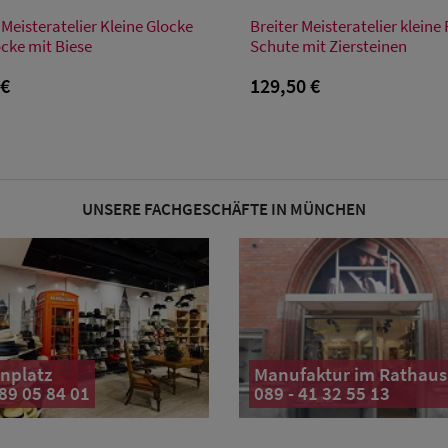
Verfügbare Größe
Verfügbare Größe
 Meisteratelier Kleine Glocke
Breiter Meisteratelier kleine F
55
56
57
58
59
55
56
57
58
59
ocke mit Biese
Schute mit Ziersteinen
 €
129,50 €
UNSERE FACHGESCHÄFTE IN MÜNCHEN
nplatz
Manufaktur im Rathaus
 89 05 84 01
089 - 41 32 55 13