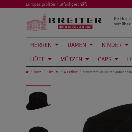
Europas größtes Hutfachgeschäft
Ihr Hut-F
seit über
HERREN
DAMEN
KINDER
HÜTE
MÜTZEN
CAPS
H
Hüte
Filzhüte
A-Filzhut
Meisteratelier Breiter München n