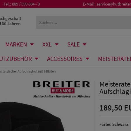
Tel.:
089 / 599 884 - 0
E-Mail:
service@hutbreiter
achgeschäft
 160 Jahren
MARKEN
XXL
SALE
UTZUBEHÖR
ACCESSOIRES
MEISTERATE
ostalgischer Aufschlaghut mit 3 Blüten
Meisterate
Aufschlagh
189,50 E
Farbe:
Schwarz