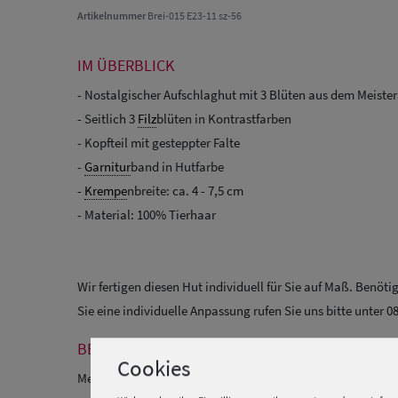
Artikelnummer
Brei-015 E23-11 sz-56
IM ÜBERBLICK
- Nostalgischer Aufschlaghut mit 3 Blüten aus dem Meister
- Seitlich 3
Filz
blüten in Kontrastfarben
- Kopfteil mit gesteppter Falte
-
Garnitur
band in Hutfarbe
-
Krempe
nbreite: ca. 4 - 7,5 cm
- Material: 100% Tierhaar
Wir fertigen diesen Hut individuell für Sie auf Maß. Benöt
Sie eine individuelle Anpassung rufen Sie uns bitte unter 0
BESCHREIBUNG
Cookies
Meisteratelier Breiter München nostalgischer Aufschlaghut