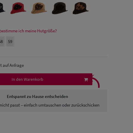
bestimme ich meine Hutgröße?
58
59
it auf Anfrage
⤹
In den Warenkorb
Entspannt zu Hause entscheiden
nicht passt – einfach umtauschen oder zurückschicken