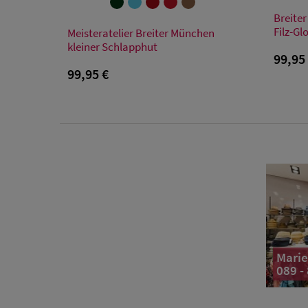
Breiter
Verfügbare Größe
Filz-Gl
Meisteratelier Breiter München
kleiner Schlapphut
55
56
57
58
59
99,95
99,95 €
Marie
089 -