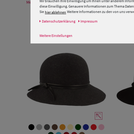
Wir brauchen Ihre Einwilligung um Ihnen unter anderem Inform
Mehr Informationen zum Hersteller und EU Verantwortlichen
diese Einwilligung. Genauere Informationen zum Thema Datens
Sie
Weitere Informationen zu den von uns verwen
hier ablehnen
Daten­schutz­erklärung
Impressum
Weitere Einstellungen