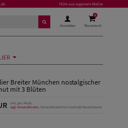
.de
Hüte aus eigenem Atelier
0
Anmelden
Warenkorb
LIER
lier Breiter München nostalgischer
ut mit 3 Blüten
UR
inkl. ges. MwSt.
zzgl. Versandkosten
, Versandkostenfrei innerhalb Deutschlands