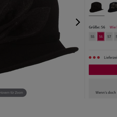
Größe:
56
Wie 
55
56
57
Lieferze
Wenn’s doch 
Hovern für Zoom