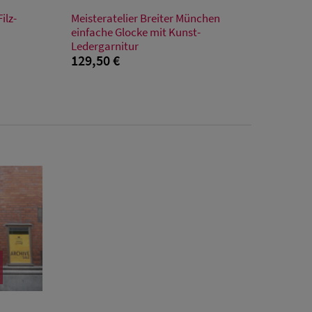
Verfügbare Größe
ilz-
Meisteratelier Breiter München
55
56
57
58
59
einfache Glocke mit Kunst-
Ledergarnitur
129,50 €