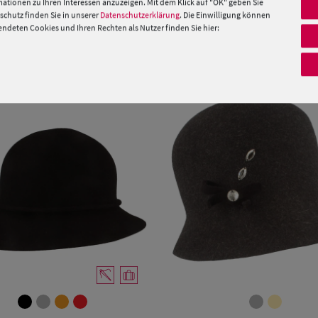
ationen zu Ihren Interessen anzuzeigen. Mit dem Klick auf "OK" geben Sie
 »
chutz finden Sie in unserer
Datenschutzerklärung
. Die Einwilligung können
deten Cookies und Ihren Rechten als Nutzer finden Sie hier:
PRODUKTEMPFEHLUNGEN