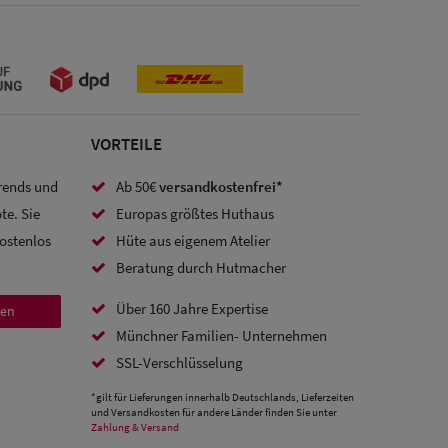
VORTEILE
Trends und
Ab 50€
versandkostenfrei*
te. Sie
Europas größtes Huthaus
kostenlos
Hüte aus eigenem Atelier
Beratung durch Hutmacher
Über 160 Jahre Expertise
den
Münchner Familien- Unternehmen
SSL-Verschlüsselung
*gilt für Lieferungen innerhalb Deutschlands, Lieferzeiten
und Versandkosten für andere Länder finden Sie unter
Zahlung & Versand