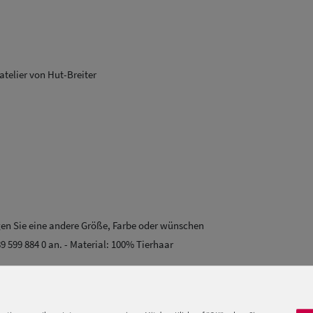
atelier von Hut-Breiter
igen Sie eine andere Größe, Farbe oder wünschen
89 599 884 0 an. - Material: 100% Tierhaar
 mit 3 Blüten