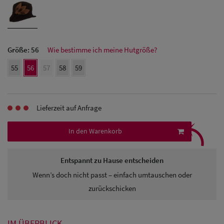
Herren Caps
Herren
Baseball Cpas
Größe:
56
Wie bestimme ich meine Hutgröße?
Herren UV-
55
56
57
58
59
Schutz Caps
Herren
Lieferzeit auf Anfrage
⤹
Sonnenschilder
In den Warenkorb
& Visoren
Herren
Entspannt zu Hause entscheiden
Snapback Caps
Wenn’s doch nicht passt – einfach umtauschen oder
zurückschicken
IM ÜBERBLICK