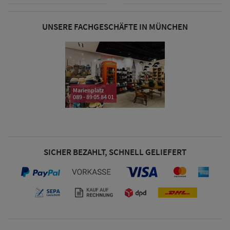
& Visoren
UNSERE FACHGESCHÄFTE IN MÜNCHEN
Damen
Snapback Caps
Damen Caps
Großgrößen
Marienplatz
089 - 89 05 84 01
(63-65 cm)
SICHER BEZAHLT, SCHNELL GELIEFERT