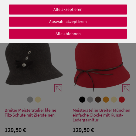
Meisteratelier Breiter München
Alle akzeptieren
99,95 €
kleiner Schlapphut
Auswahl akzeptieren
99,95 €
Alle ablehnen
Damen Caps
Damen
Baseball Caps
Damen UV-
Schutz Caps
Damen
Bandana Caps
Breiter Meisteratelier kleine
Meisteratelier Breiter München
Filz-Schute mit Ziersteinen
einfache Glocke mit Kunst-
Ledergarnitur
Damen
129,50 €
129,50 €
Sonnenschilder