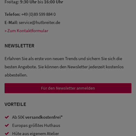
Freitag:
9:30 Uhr
bis
16:00 Uhr
Telefon:
+49 (0)89 599 884 0
E-Mail:
service@hutbreiter.de
Sale: Caps
» Zum Kontaktformular
Sale:
NEWSLETTER
Baseball
Erfahren Sie als erste von neuen Trends und sichern Sie sich die
Caps
besten Angebote. Sie können den Newsletter jederzeit kostenlos
abbestellen.
Sale: Army
Caps
Für den Newsletter anmelden
Sale:
VORTEILE
Trucker
Ab 50€
versandkostenfrei*
Caps
Europas größtes Huthaus
Sale: Caps
Hüte aus eigenem Atelier