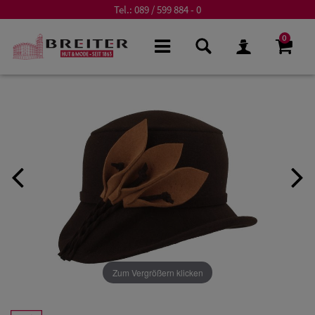
Tel.:
089 / 599 884 - 0
0
Zum Vergrößern klicken