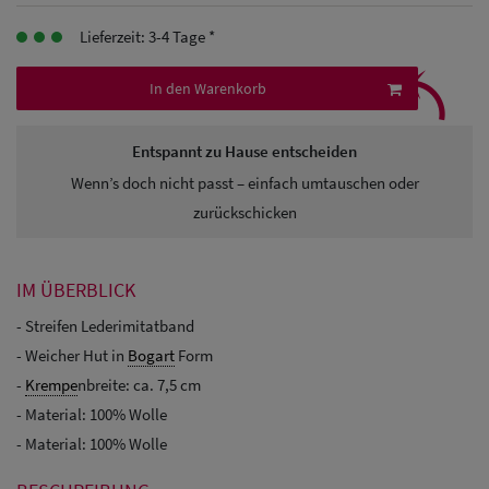
Herren
Lieferzeit: 3-4 Tage *
⤹
Baseball Cpas
In den Warenkorb
Herren UV-
Schutz Caps
Entspannt zu Hause entscheiden
Wenn’s doch nicht passt – einfach umtauschen oder
Herren
zurückschicken
Sonnenschilder
& Visoren
IM ÜBERBLICK
Herren
- Streifen Lederimitatband
Snapback Caps
- Weicher Hut in
Bogart
Form
-
Krempe
nbreite: ca. 7,5 cm
- Material: 100% Wolle
- Material: 100% Wolle