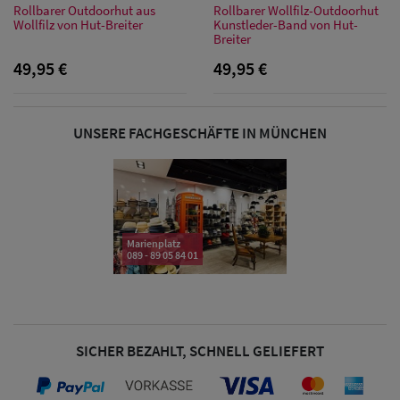
Rollbarer Outdoorhut aus
Rollbarer Wollfilz-Outdoorhut
Wollfilz von Hut-Breiter
Kunstleder-Band von Hut-
Breiter
Damen Caps
49,95 €
49,95 €
Damen
UNSERE FACHGESCHÄFTE IN MÜNCHEN
Baseball Caps
Damen UV-
Schutz Caps
Damen
Marienplatz
089 - 89 05 84 01
Bandana Caps
Damen
Sonnenschilder
SICHER BEZAHLT, SCHNELL GELIEFERT
& Visoren