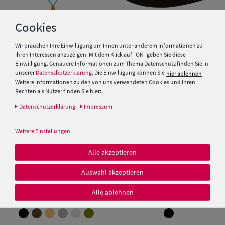
Cookies
Wir brauchen Ihre Einwilligung um Ihnen unter anderem Informationen zu
Ihren Interessen anzuzeigen. Mit dem Klick auf "OK" geben Sie diese
Chillouts knautschbarer
Rollbarer Outdoorhut aus
Einwilligung. Genauere Informationen zum Thema Datenschutz finden Sie in
Westernhut mit Kinnband
Wollfilz mit Fransen von Hut-
Breiter
unserer
Datenschutzerklärung
. Die Einwilligung können Sie
hier ablehnen
Weitere Informationen zu den von uns verwendeten Cookies und Ihren
29,99 €
49,95 €
Rechten als Nutzer finden Sie hier:
Daten­schutz­erklärung
Impressum
Weitere Einstellungen
Alle akzeptieren
Auswahl akzeptieren
Alle ablehnen