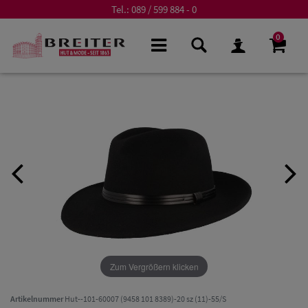
Tel.:
089 / 599 884 - 0
0
Zum Vergrößern klicken
Artikelnummer
Hut--101-60007 (9458 101 8389)-20 sz (11)-55/S