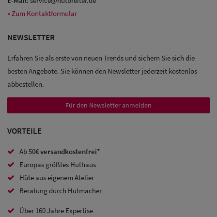
E-Mail:
service@hutbreiter.de
» Zum Kontaktformular
Sale: Caps
NEWSLETTER
Sale:
Erfahren Sie als erste von neuen Trends und sichern Sie sich die
Baseball
besten Angebote. Sie können den Newsletter jederzeit kostenlos
Caps
abbestellen.
Sale: Army
Für den Newsletter anmelden
Caps
VORTEILE
Sale:
Ab 50€
versandkostenfrei*
Trucker
Europas größtes Huthaus
Caps
Hüte aus eigenem Atelier
Beratung durch Hutmacher
Sale: Caps
mit
Über 160 Jahre Expertise