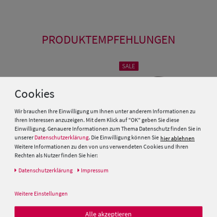
PRODUKTEMPFEHLUNGEN
SALE
Cookies
Wir brauchen Ihre Einwilligung um Ihnen unter anderem Informationen zu
Ihren Interessen anzuzeigen. Mit dem Klick auf "OK" geben Sie diese
Einwilligung. Genauere Informationen zum Thema Datenschutz finden Sie in
unserer
Datenschutzerklärung
. Die Einwilligung können Sie
hier ablehnen
Weitere Informationen zu den von uns verwendeten Cookies und Ihren
Rechten als Nutzer finden Sie hier:
Daten­schutz­erklärung
Impressum
Göttmann Diamond Wollfilz-
Stetson Diamond Porkpie
Hut mit Strukturstoff-
Cashmere-Wolle-Mix
Weitere Einstellungen
Garniturband
99,00 €
69,95 €
Alle akzeptieren