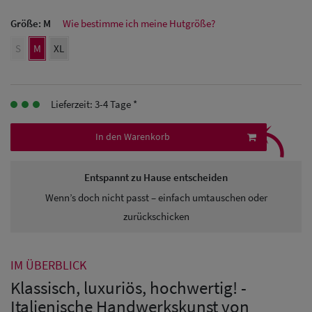
Größe:
M
Wie bestimme ich meine Hutgröße?
Herren
S
M
XL
Baseball Cpas
Herren UV-
Lieferzeit: 3-4 Tage *
Schutz Caps
⤹
Herren
In den Warenkorb
Sonnenschilder
Entspannt zu Hause entscheiden
& Visoren
Wenn’s doch nicht passt – einfach umtauschen oder
Herren
zurückschicken
Snapback Caps
IM ÜBERBLICK
Klassisch, luxuriös, hochwertig! -
Italienische Handwerkskunst von