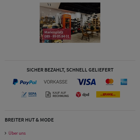
& Visoren
Damen
Snapback Caps
Marienplatz
089 - 89 05 84 01
Damen Caps
Großgrößen
(63-65 cm)
SICHER BEZAHLT, SCHNELL GELIEFERT
BREITER HUT & MODE
Über uns