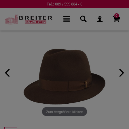
Tel.:
089 / 599 884 - 0
0
Zum Vergrößern klicken