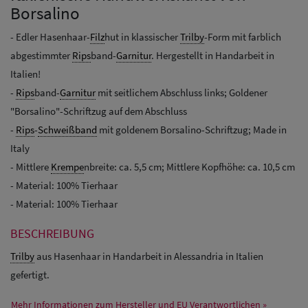
Borsalino
- Edler Hasenhaar-
Filz
hut in klassischer
Trilby
-Form mit farblich
abgestimmter
Rips
band-
Garnitur
. Hergestellt in Handarbeit in
Italien!
-
Rips
band-
Garnitur
mit seitlichem Abschluss links; Goldener
"Borsalino"-Schriftzug auf dem Abschluss
-
Rips
-
Schweißband
mit goldenem Borsalino-Schriftzug; Made in
Italy
- Mittlere
Krempe
nbreite: ca. 5,5 cm; Mittlere Kopfhöhe: ca. 10,5 cm
- Material: 100% Tierhaar
- Material: 100% Tierhaar
BESCHREIBUNG
Trilby
aus Hasenhaar in Handarbeit in Alessandria in Italien
gefertigt.
Mehr Informationen zum Hersteller und EU Verantwortlichen »