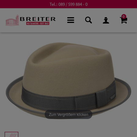
Tel.:
089 / 599 884 - 0
0
Zum Vergrößern klicken