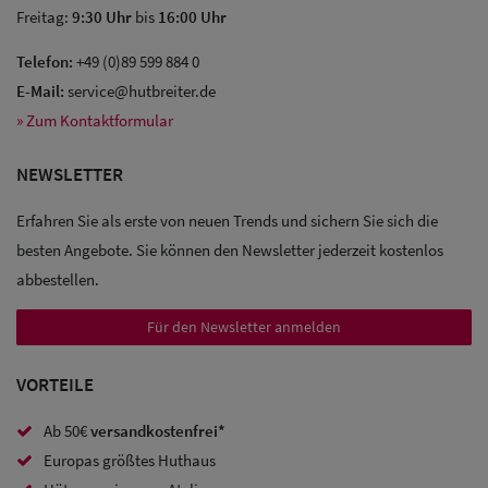
Freitag:
9:30 Uhr
bis
16:00 Uhr
Telefon:
+49 (0)89 599 884 0
E-Mail:
service@hutbreiter.de
Sale: Caps
» Zum Kontaktformular
Sale:
NEWSLETTER
Baseball
Erfahren Sie als erste von neuen Trends und sichern Sie sich die
Caps
besten Angebote. Sie können den Newsletter jederzeit kostenlos
Sale: Army
abbestellen.
Caps
Für den Newsletter anmelden
Sale:
VORTEILE
Trucker
Ab 50€
versandkostenfrei*
Caps
Europas größtes Huthaus
Sale: Caps