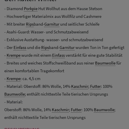
- Diamond
Porkpie
Hut Wollhut aus dem Hause Stetson
- Hochwertiger Materialmix aus Wollfilz und Cashmere
- Mit breiter
Rips
band-
Garnitur
und seitlicher Schleife
- Asahi-Guard: Wasser- und Schmutzabweisend
- Exklusive Austattung- wasser- und schmutzabweisend
- Der
Einfass
und die
Rips
band-
Garnitur
wurden Ton in Ton gefertigt
-
Krempe
wurde mit einem
Einfass
verstärkt für eine gute Stabilität
- Breites und weiches Stoffschweißband aus reiner
Baumwolle
für
einen komfortablen Tragekomfort
-
Krempe
: ca. 4,5 cm
- Material: Oberstoff: 86% Wolle, 14%
Kaschmir
;
Futter
: 100%
Baumwolle
; enthält nichttextile Teile tierischen Ursprungs
- Material:
Oberstoff: 86% Wolle, 14%
Kaschmir
;
Futter
: 100%
Baumwolle
;
enthält nichttextile Teile tierischen Ursprungs