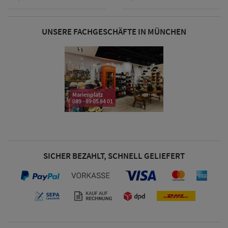
& Visoren
UNSERE FACHGESCHÄFTE IN MÜNCHEN
Damen
Snapback Caps
Damen Caps
Großgrößen
Marienplatz
089 - 89 05 84 01
(63-65 cm)
SICHER BEZAHLT, SCHNELL GELIEFERT