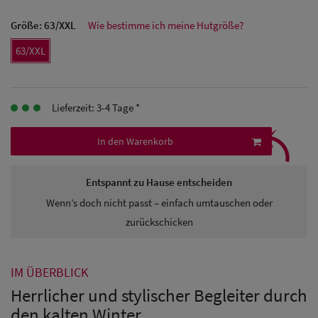
Herren Caps
Größe:
63/XXL
Wie bestimme ich meine Hutgröße?
Herren
63/XXL
Baseball Cpas
Herren UV-
Lieferzeit: 3-4 Tage *
Schutz Caps
⤹
In den Warenkorb
Herren
Sonnenschilder
Entspannt zu Hause entscheiden
& Visoren
Wenn’s doch nicht passt – einfach umtauschen oder
zurückschicken
Herren
Snapback Caps
IM ÜBERBLICK
Herrlicher und stylischer Begleiter durch
den kalten Winter