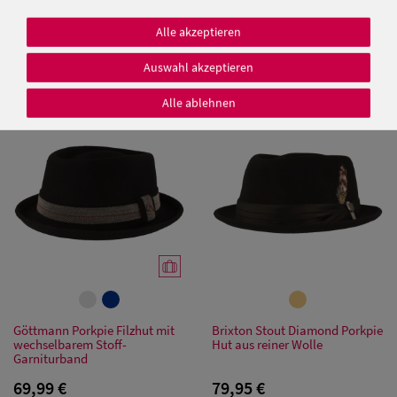
Göttmann Diamond Wollfilz-
Stetson Diamond Porkpie
Hut mit Strukturstoff-
Cashmere-Wolle-Mix
Alle akzeptieren
Garniturband
99,00 €
69,95 €
Auswahl akzeptieren
69,95 €
Alle ablehnen
Damen Caps
Damen
Baseball Caps
Damen UV-
Schutz Caps
Damen
Bandana Caps
Göttmann Porkpie Filzhut mit
Brixton Stout Diamond Porkpie
wechselbarem Stoff-
Hut aus reiner Wolle
Damen
Garniturband
69,99 €
79,95 €
Sonnenschilder