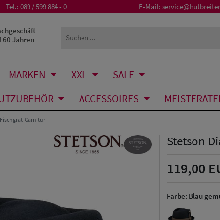
Tel.:
089 / 599 884 - 0
E-Mail:
service@hutbreiter
achgeschäft
 160 Jahren
MARKEN
XXL
SALE
UTZUBEHÖR
ACCESSOIRES
MEISTERATE
Fischgrät-Garnitur
Stetson D
119,00 E
Farbe:
Blau gemu