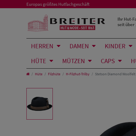
Europas größtes Hutfachgeschäft
Ihr Hut-F
seit über
HERREN
DAMEN
KINDER
HÜTE
MÜTZEN
CAPS
H
Hüte
Filzhüte
H-Filzhut-Trilby
Stetson Diamond Woolfelt 