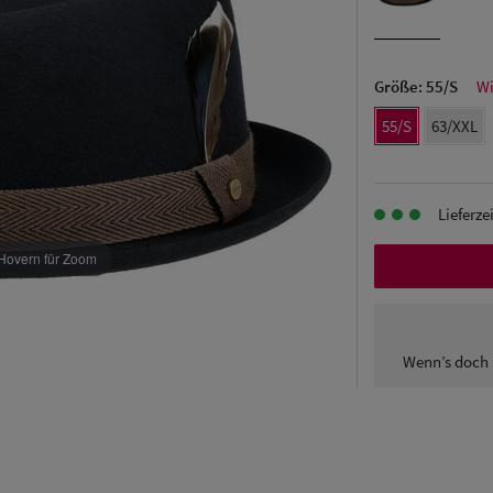
Größe:
55/S
Wi
55/S
63/XXL
Lieferze
Hovern für Zoom
Wenn’s doch 