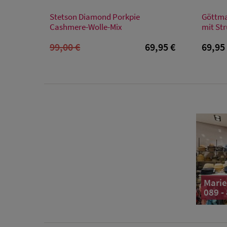
Verfügbare Größe
Stetson Diamond Porkpie
Göttma
63/XXL
Cashmere-Wolle-Mix
mit St
99,00 €
69,95 €
69,95
Marie
089 -