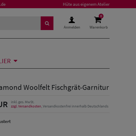
.de
Hüte aus eigenem Atelier
0
Anmelden
Warenkorb
LIER
iamond Woolfelt Fischgrät-Garnitur
UR
inkl. ges. MwSt.
zzgl. Versandkosten
, Versandkostenfrei innerhalb Deutschlands
stert