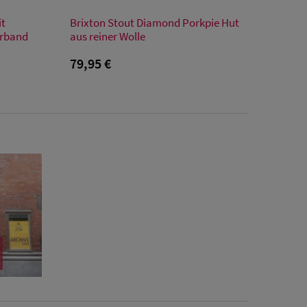
Verfügbare Größe
it
Brixton Stout Diamond Porkpie Hut
L
XL
urband
aus reiner Wolle
79,95 €