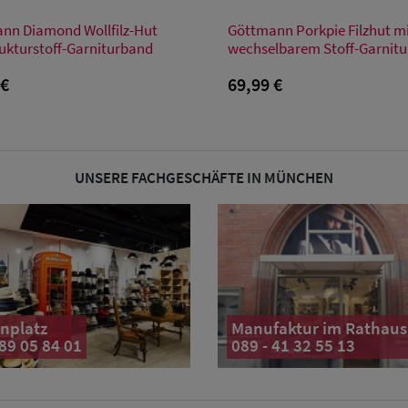
Verfügbare Größe
Verfügbare Größe
nn Diamond Wollfilz-Hut
Göttmann Porkpie Filzhut m
XL
M
L
XL
rukturstoff-Garniturband
wechselbarem Stoff-Garnit
 €
69,99 €
UNSERE FACHGESCHÄFTE IN MÜNCHEN
nplatz
Manufaktur im Rathaus
 89 05 84 01
089 - 41 32 55 13