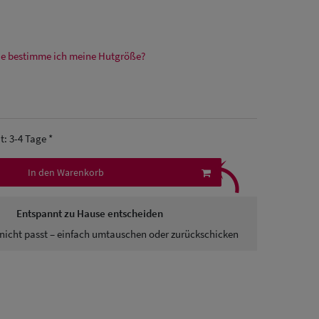
e bestimme ich meine Hutgröße?
it: 3-4 Tage *
⤹
In den Warenkorb
Entspannt zu Hause entscheiden
nicht passt – einfach umtauschen oder zurückschicken