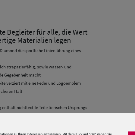
 Begleiter für alle, die Wert
rtige Materialien legen
r Diamond die sportliche Linienführung eines
ch strapazierfähig, sowie wasser- und
ede Gegebenheit macht
eite verziert mit eine Feder und Logoemblem
icheren Halt
; enthält nichttextile Teile tierischen Ursprungs
ationen zu Ihren Interessen anzuzeigen. Mit dem Klick auf "OK" geben Sie