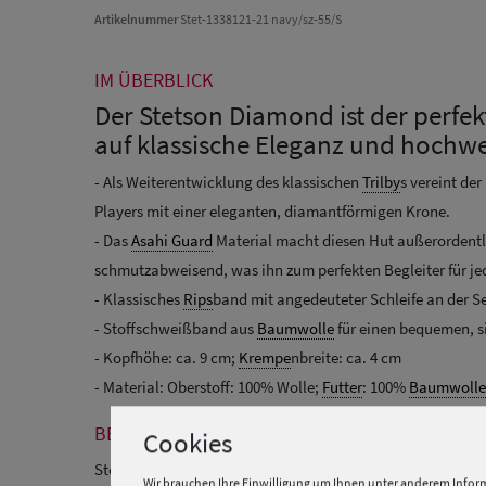
Artikelnummer
Stet-1338121-21 navy/sz-55/S
IM ÜBERBLICK
Der Stetson Diamond ist der perfekte
auf klassische Eleganz und hochwe
- Als Weiterentwicklung des klassischen
Trilby
s vereint de
Players mit einer eleganten, diamantförmigen Krone.
- Das
Asahi Guard
Material macht diesen Hut außerordentli
schmutzabweisend, was ihn zum perfekten Begleiter für j
- Klassisches
Rips
band mit angedeuteter Schleife an der S
- Stoffschweißband aus
Baumwolle
für einen bequemen, s
- Kopfhöhe: ca. 9 cm;
Krempe
nbreite: ca. 4 cm
- Material: Oberstoff: 100% Wolle;
Futter
: 100%
Baumwolle
BESCHREIBUNG
Cookies
Stetson Diamond Woolfelt
Wir brauchen Ihre Einwilligung um Ihnen unter anderem Inform