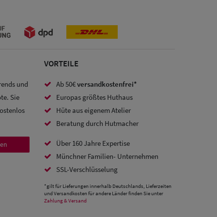
VORTEILE
Trends und
Ab 50€
versandkostenfrei*
te. Sie
Europas größtes Huthaus
kostenlos
Hüte aus eigenem Atelier
Beratung durch Hutmacher
Über 160 Jahre Expertise
den
Münchner Familien- Unternehmen
SSL-Verschlüsselung
*gilt für Lieferungen innerhalb Deutschlands, Lieferzeiten
und Versandkosten für andere Länder finden Sie unter
Zahlung & Versand