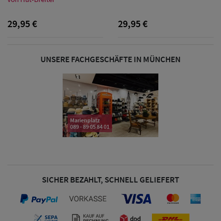
29,95 €
29,95 €
Damen Caps
Damen
UNSERE FACHGESCHÄFTE IN MÜNCHEN
Baseball Caps
Damen UV-
Schutz Caps
Marienplatz
089 - 89 05 84 01
Damen
Bandana Caps
Damen
SICHER BEZAHLT, SCHNELL GELIEFERT
Sonnenschilder
& Visoren