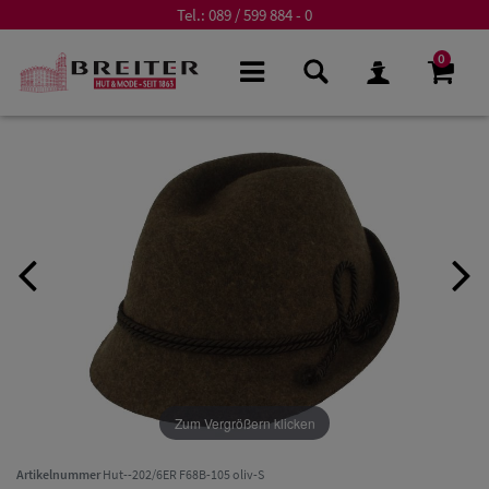
Tel.:
089 / 599 884 - 0
0
Zum Vergrößern klicken
Artikelnummer
Hut--202/6ER F68B-105 oliv-S