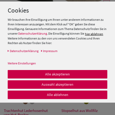
Cookies
Wir brauchen Ihre Einwilligung um Ihnen unter anderem Informationen zu
Kinder Trachtenhut mit Feder
Bayerischer Trachtenhut
Ihren Interessen anzuzeigen. Mit dem Klick auf "OK" geben Sie diese
von Hut-Breiter
Stopselhut aus Wolle von Hut-
Einwilligung. Genauere Informationen zum Thema Datenschutz finden Sie in
Breiter
unserer
Datenschutzerklärung
. Die Einwilligung können Sie
hier ablehnen
29,95 €
29,95 €
Weitere Informationen zu den von uns verwendeten Cookies und Ihren
Rechten als Nutzer finden Sie hier:
Daten­schutz­erklärung
Impressum
Weitere Einstellungen
Alle akzeptieren
Auswahl akzeptieren
Alle ablehnen
Trachtenhut Lederhosenhut
Stopselhut aus Wollfilz
von Hut-Breiter