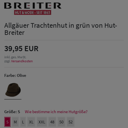
Allgäuer Trachtenhut in grün von Hut-
Breiter
39,95 EUR
inkl. ges. MwSt.
zzgl.
Versandkosten
Farbe:
Olive
Größe:
S
Wie bestimme ich meine Hutgröße?
Herren Caps
S
M
L
XL
XXL
48
50
52