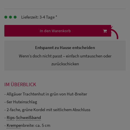
Herren
Baseball Cpas
Lieferzeit: 3-4 Tage *
⤹
Herren UV-
In den Warenkorb
Schutz Caps
Entspannt zu Hause entscheiden
Herren
Wenn’s doch nicht passt – einfach umtauschen oder
Sonnenschilder
zurückschicken
& Visoren
Herren
IM ÜBERBLICK
Snapback Caps
- Allgäuer Trachtenhut in grün von Hut-Breiter
- 6er Huteinschlag
- 2-fache, grüne Kordel mit seitlichem Abschluss
-
Rips
-
Schweißband
-
Krempe
nbreite: ca. 5 cm