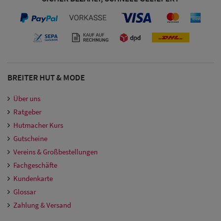
Damen
Snapback Caps
Damen Caps
Großgrößen
(63-65 cm)
BREITER HUT & MODE
Über uns
Ratgeber
Hutmacher Kurs
Gutscheine
Vereins & Großbestellungen
Fachgeschäfte
Kundenkarte
Glossar
Zahlung & Versand