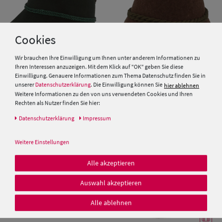
Cookies
Wir brauchen Ihre Einwilligung um Ihnen unter anderem Informationen zu
Ihren Interessen anzuzeigen. Mit dem Klick auf "OK" geben Sie diese
Einwilligung. Genauere Informationen zum Thema Datenschutz finden Sie in
Kinder Trachtenhut mit Feder
Trachtenhut Lederhosenhut
unserer
Datenschutzerklärung
. Die Einwilligung können Sie
hier ablehnen
von Hut-Breiter
von Hut-Breiter
Weitere Informationen zu den von uns verwendeten Cookies und Ihren
Rechten als Nutzer finden Sie hier:
29,95 €
29,95 €
Daten­schutz­erklärung
Impressum
Weitere Einstellungen
Alle akzeptieren
Auswahl akzeptieren
Alle ablehnen