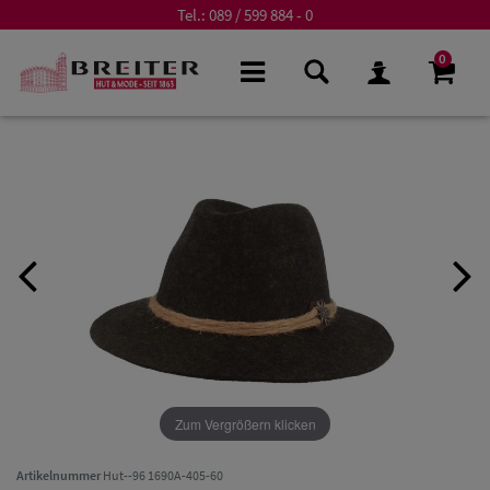
Tel.:
089 / 599 884 - 0
0
Zum Vergrößern klicken
Artikelnummer
Hut--96 1690A-405-60