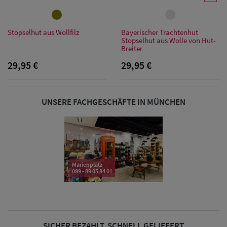
Stopselhut aus Wollfilz
Bayerischer Trachtenhut
Damen Caps
Stopselhut aus Wolle von Hut-
Breiter
Damen
29,95 €
29,95 €
Baseball Caps
Damen UV-
UNSERE FACHGESCHÄFTE IN MÜNCHEN
Schutz Caps
Damen
Bandana Caps
Marienplatz
089 - 89 05 84 01
Damen
Sonnenschilder
& Visoren
SICHER BEZAHLT, SCHNELL GELIEFERT