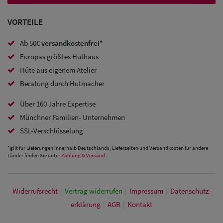
Baseball
VORTEILE
Caps
Ab 50€
versandkostenfrei*
Sale: Army
Europas größtes Huthaus
Caps
Hüte aus eigenem Atelier
Beratung durch Hutmacher
Sale:
Über 160 Jahre Expertise
Trucker
Münchner Familien- Unternehmen
Caps
SSL-Verschlüsselung
Sale: Caps
*gilt für Lieferungen innerhalb Deutschlands, Lieferzeiten und Versandkosten für andere
Länder finden Sie unter
Zahlung & Versand
mit
Ohrenschutz
Widerrufs­recht
|
Vertrag widerrufen
|
Impressum
|
Daten­schutz­
erklärung
|
AGB
|
Kontakt