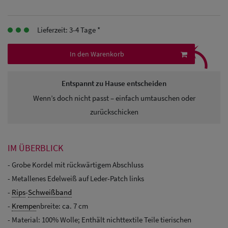
Herren
Baseball Cpas
Lieferzeit: 3-4 Tage *
⤹
Herren UV-
In den Warenkorb
Schutz Caps
Entspannt zu Hause entscheiden
Herren
Wenn’s doch nicht passt – einfach umtauschen oder
Sonnenschilder
zurückschicken
& Visoren
Herren
IM ÜBERBLICK
Snapback Caps
- Grobe Kordel mit rückwärtigem Abschluss
- Metallenes Edelweiß auf Leder-Patch links
-
Rips
-
Schweißband
-
Krempe
nbreite: ca. 7 cm
- Material: 100% Wolle; Enthält nichttextile Teile tierischen