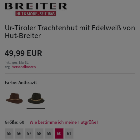
Ur-Tiroler Trachtenhut mit Edelweiß von
Hut-Breiter
49,99 EUR
inkl. ges. MwSt.
zzgl.
Versandkosten
Farbe:
Anthrazit
Größe:
60
Wie bestimme ich meine Hutgröße?
Herren Caps
55
56
57
58
59
60
61