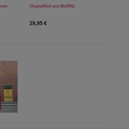
Verfügbare Größe
 von
Stopselhut aus Wollfilz
XXL
48
50
52
S
M
L
XL
XXL
29,95 €