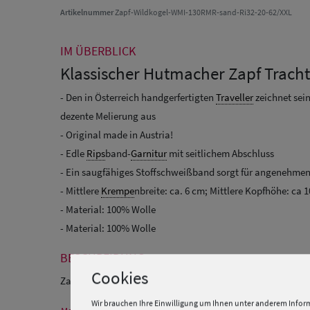
Artikelnummer
Zapf-Wildkogel-WMI-130RMR-sand-Ri32-20-62/XXL
IM ÜBERBLICK
Klassischer Hutmacher Zapf Tracht
- Den in Österreich handgerfertigten
Traveller
zeichnet sein
dezente Melierung aus
- Original made in Austria!
- Edle
Rips
band-
Garnitur
mit seitlichem Abschluss
- Ein saugfähiges Stoffschweißband sorgt für angenehme
- Mittlere
Krempe
nbreite: ca. 6 cm; Mittlere Kopfhöhe: ca 
- Material: 100% Wolle
- Material: 100% Wolle
BESCHREIBUNG
Cookies
Zapf Trachtenhut Wollfilz-
Traveller
mit
Rips
band-
Garnitur
Wir brauchen Ihre Einwilligung um Ihnen unter anderem Inform