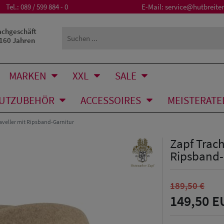
Tel.:
089 / 599 884 - 0
E-Mail:
service@hutbreiter
achgeschäft
 160 Jahren
MARKEN
XXL
SALE
UTZUBEHÖR
ACCESSOIRES
MEISTERATE
raveller mit Ripsband-Garnitur
Zapf Trach
Ripsband-
189,50 €
149,50 E