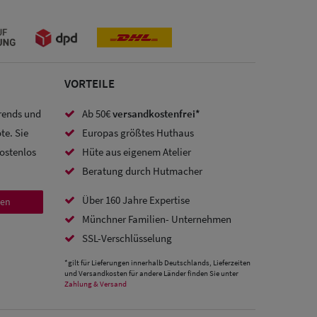
VORTEILE
Trends und
Ab 50€
versandkostenfrei*
te. Sie
Europas größtes Huthaus
kostenlos
Hüte aus eigenem Atelier
Beratung durch Hutmacher
Über 160 Jahre Expertise
den
Münchner Familien- Unternehmen
SSL-Verschlüsselung
*gilt für Lieferungen innerhalb Deutschlands, Lieferzeiten
und Versandkosten für andere Länder finden Sie unter
Zahlung & Versand