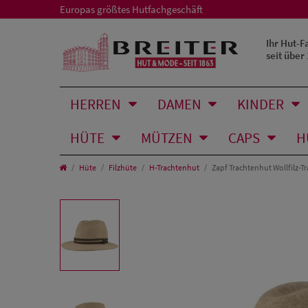
Europas größtes Hutfachgeschäft
Ihr Hut-F
seit über
HERREN
DAMEN
KINDER
HÜTE
MÜTZEN
CAPS
H
Hüte
Filzhüte
H-Trachtenhut
Zapf Trachtenhut Wollfilz-T