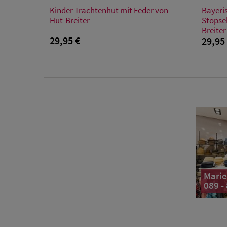
Verfügbare Größe
Kinder Trachtenhut mit Feder von
Bayeri
48
50
52
54
48
Hut-Breiter
Stopse
Breiter
29,95 €
29,95
Marie
089 -