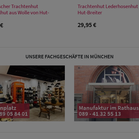
Verfügbare Größe
Verfügbare Größe
scher Trachtenhut
Trachtenhut Lederhosenhut
50
52
54
56
58
60
62
48
50
52
S
M
L
XL
lhut aus Wolle von Hut-
Hut-Breiter
29,95 €
 €
UNSERE FACHGESCHÄFTE IN MÜNCHEN
nplatz
Manufaktur im Rathaus
 89 05 84 01
089 - 41 32 55 13