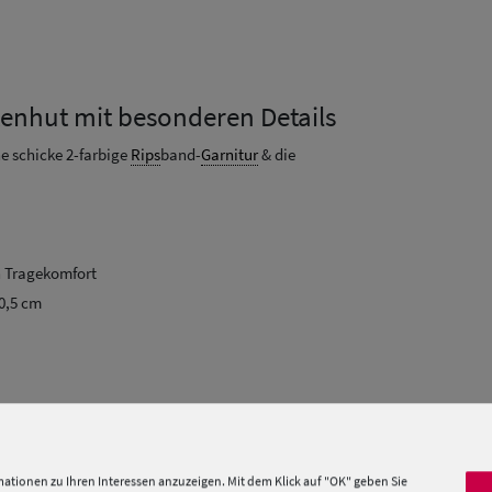
enhut mit besonderen Details
e schicke 2-farbige
Rips
band-
Garnitur
& die
n Tragekomfort
10,5 cm
ationen zu Ihren Interessen anzuzeigen. Mit dem Klick auf "OK" geben Sie