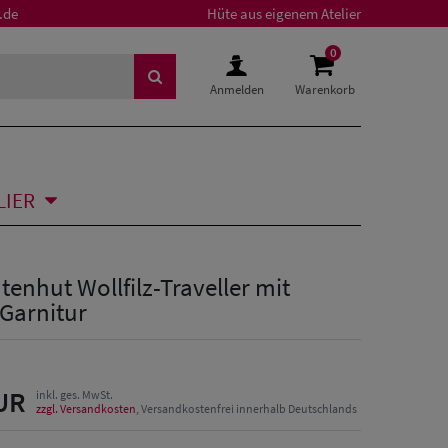
.de
Hüte aus eigenem Atelier
0
Anmelden
Warenkorb
LIER
tenhut Wollfilz-Traveller mit
Garnitur
UR
inkl. ges. MwSt.
zzgl. Versandkosten
, Versandkostenfrei innerhalb Deutschlands