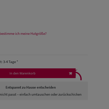
bestimme ich meine Hutgröße?
it: 3-4 Tage *
⤹
In den Warenkorb
Entspannt zu Hause entscheiden
nicht passt – einfach umtauschen oder zurückschicken