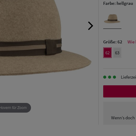
Farbe:
hellgrau
Größe:
62
Wie 
62
63
Lieferze
Hovern für Zoom
Wenn’s doch 