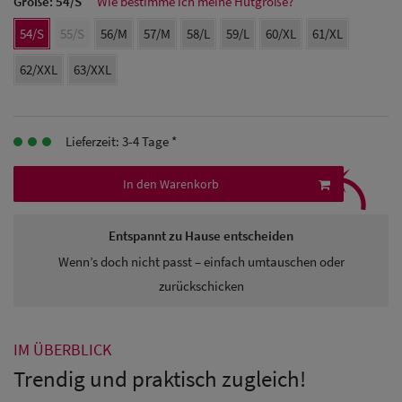
Größe:
54/S
Wie bestimme ich meine Hutgröße?
54/S
55/S
56/M
57/M
58/L
59/L
60/XL
61/XL
Herren
Baseball Cpas
62/XXL
63/XXL
Herren UV-
Schutz Caps
Lieferzeit: 3-4 Tage *
⤹
Herren
In den Warenkorb
Sonnenschilder
Entspannt zu Hause entscheiden
& Visoren
Wenn’s doch nicht passt – einfach umtauschen oder
Herren
zurückschicken
Snapback Caps
IM ÜBERBLICK
Trendig und praktisch zugleich!