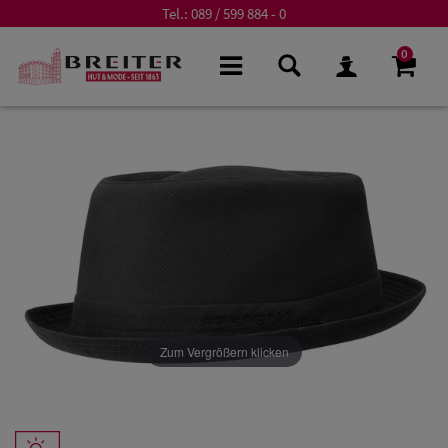
Tel.:
089 / 599 884 - 0
0
Zum Vergrößern klicken