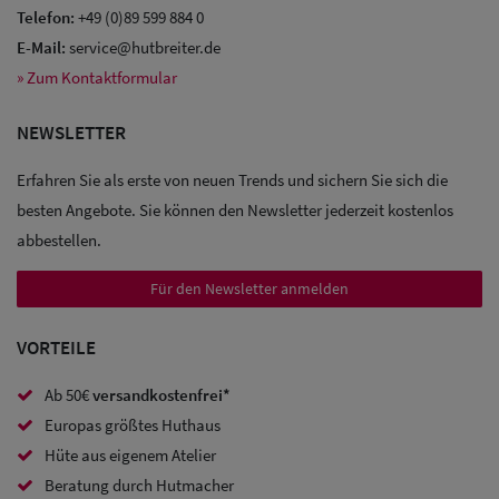
Telefon:
+49 (0)89 599 884 0
E-Mail:
service@hutbreiter.de
» Zum Kontaktformular
Sale: Caps
NEWSLETTER
Sale:
Baseball
Erfahren Sie als erste von neuen Trends und sichern Sie sich die
Caps
besten Angebote. Sie können den Newsletter jederzeit kostenlos
abbestellen.
Sale: Army
Für den Newsletter anmelden
Caps
VORTEILE
Sale:
Trucker
Ab 50€
versandkostenfrei*
Caps
Europas größtes Huthaus
Hüte aus eigenem Atelier
Sale: Caps
Beratung durch Hutmacher