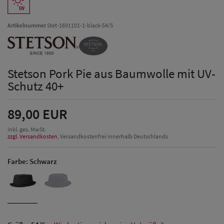
Artikelnummer
Stet-1691101-1-black-54/S
Stetson Pork Pie aus Baumwolle mit UV-
Schutz 40+
89,00 EUR
inkl. ges. MwSt.
zzgl. Versandkosten
, Versandkostenfrei innerhalb Deutschlands
Farbe:
Schwarz
Herren Caps