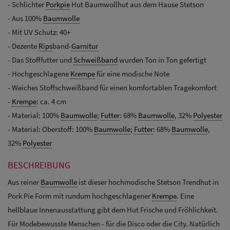
- Schlichter
Porkpie
Hut Baumwollhut aus dem Hause Stetson
- Aus 100%
Baumwolle
- Mit UV Schutz: 40+
- Dezente
Rips
band-
Garnitur
- Das Stofffutter und
Schweißband
wurden Ton in Ton gefertigt
- Hochgeschlagene
Krempe
für eine modische Note
- Weiches Stoffschweißband für einen komfortablen Tragekomfort
-
Krempe
: ca. 4 cm
- Material: 100%
Baumwolle
;
Futter
: 68%
Baumwolle
, 32%
Polyester
- Material: Oberstoff: 100%
Baumwolle
;
Futter
: 68%
Baumwolle
,
32%
Polyester
BESCHREIBUNG
Aus reiner
Baumwolle
ist dieser hochmodische Stetson Trendhut in
Pork Pie Form mit rundum hochgeschlagener
Krempe
. Eine
hellblaue Innenausstattung gibt dem Hut Frische und Fröhlichkeit.
Für Modebewusste Menschen - für die Disco oder die City. Natürlich