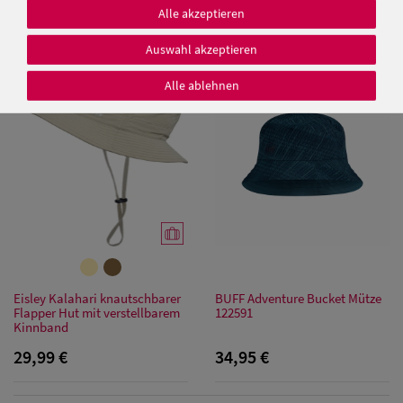
Sonnenschild/Visor
Fischerhut mit UV 50+ aus
Alle akzeptieren
Baumwolle von Hut-Breiter
15,00 €
25,00 €
Auswahl akzeptieren
Alle ablehnen
Damen Caps
Damen
Baseball Caps
Damen UV-
Schutz Caps
Damen
Eisley Kalahari knautschbarer
BUFF Adventure Bucket Mütze
Flapper Hut mit verstellbarem
122591
Bandana Caps
Kinnband
29,99 €
34,95 €
Damen
Sonnenschilder