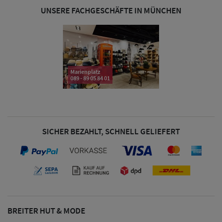
& Visoren
UNSERE FACHGESCHÄFTE IN MÜNCHEN
Damen
Snapback Caps
Damen Caps
Marienplatz
089 - 89 05 84 01
Großgrößen
(63-65 cm)
SICHER BEZAHLT, SCHNELL GELIEFERT
BREITER HUT & MODE