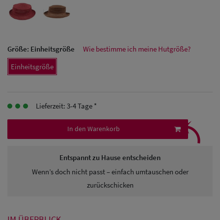
Herren Caps
Herren
Baseball Cpas
Größe:
Einheitsgröße
Wie bestimme ich meine Hutgröße?
Herren UV-
Einheitsgröße
Schutz Caps
Herren
Lieferzeit: 3-4 Tage *
⤹
Sonnenschilder
In den Warenkorb
& Visoren
Herren
Entspannt zu Hause entscheiden
Snapback Caps
Wenn’s doch nicht passt – einfach umtauschen oder
zurückschicken
IM ÜBERBLICK