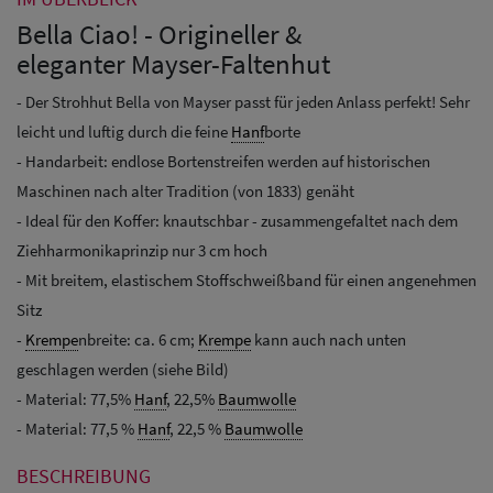
Bella Ciao! - Origineller &
eleganter Mayser-Faltenhut
- Der Strohhut Bella von Mayser passt für jeden Anlass perfekt! Sehr
leicht und luftig durch die feine
Hanf
borte
- Handarbeit: endlose Bortenstreifen werden auf historischen
Maschinen nach alter Tradition (von 1833) genäht
- Ideal für den Koffer: knautschbar - zusammengefaltet nach dem
Ziehharmonikaprinzip nur 3 cm hoch
- Mit breitem, elastischem Stoffschweißband für einen angenehmen
Sitz
-
Krempe
nbreite: ca. 6 cm;
Krempe
kann auch nach unten
geschlagen werden (siehe Bild)
- Material: 77,5%
Hanf
, 22,5%
Baumwolle
- Material: 77,5 %
Hanf
, 22,5 %
Baumwolle
BESCHREIBUNG