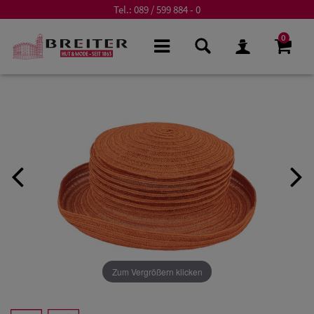
Tel.:
089 / 599 884 - 0
0
Zum Vergrößern klicken