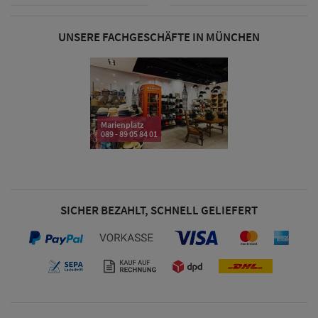
& Visoren
UNSERE FACHGESCHÄFTE IN MÜNCHEN
Damen
Snapback Caps
Damen Caps
Großgrößen
Marienplatz
089 - 89 05 84 01
(63-65 cm)
SICHER BEZAHLT, SCHNELL GELIEFERT