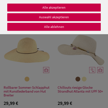
Elegante Schute mit breiter
Chillouts knautschbare Schute
Alle akzeptieren
Krempe und modischer
Lafayette UV-Schutz 50+ (UPF)
Schleife von Hut-Breiter
Auswahl akzeptieren
25,00 €
29,99 €
Alle ablehnen
Damen Caps
Damen
Baseball Caps
Damen UV-
Schutz Caps
Damen
Bandana Caps
Rollbarer Sommer-Schlapphut
Chillouts riesige Glocke
mit Kunstlederband von Hut
Strandhut Atlanta mit UPF 50+
Breiter
Damen
29,99 €
29,99 €
Sonnenschilder