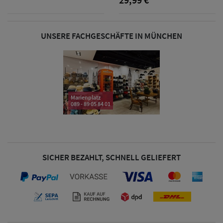
& Visoren
Damen
UNSERE FACHGESCHÄFTE IN MÜNCHEN
Snapback Caps
Damen Caps
Großgrößen
Marienplatz
(63-65 cm)
089 - 89 05 84 01
SICHER BEZAHLT, SCHNELL GELIEFERT