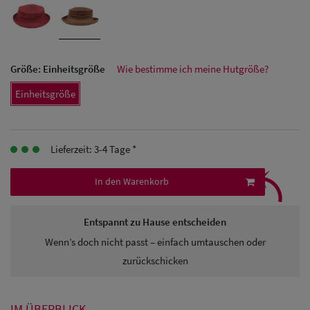
Herren Caps
Herren
Baseball Cpas
Größe:
Einheitsgröße
Wie bestimme ich meine Hutgröße?
Herren UV-
Einheitsgröße
Schutz Caps
Herren
Lieferzeit: 3-4 Tage *
⤹
Sonnenschilder
In den Warenkorb
& Visoren
Herren
Entspannt zu Hause entscheiden
Snapback Caps
Wenn’s doch nicht passt – einfach umtauschen oder
zurückschicken
IM ÜBERBLICK