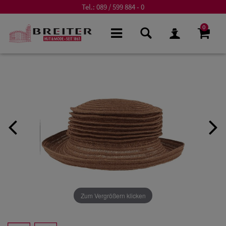
Tel.:
089 / 599 884 - 0
0
Zum Vergrößern klicken