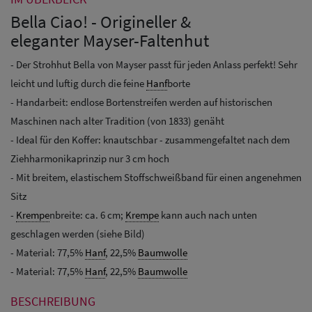
Bella Ciao! - Origineller &
eleganter Mayser-Faltenhut
- Der Strohhut Bella von Mayser passt für jeden Anlass perfekt! Sehr
leicht und luftig durch die feine
Hanf
borte
- Handarbeit: endlose Bortenstreifen werden auf historischen
Maschinen nach alter Tradition (von 1833) genäht
- Ideal für den Koffer: knautschbar - zusammengefaltet nach dem
Ziehharmonikaprinzip nur 3 cm hoch
- Mit breitem, elastischem Stoffschweißband für einen angenehmen
Sitz
-
Krempe
nbreite: ca. 6 cm;
Krempe
kann auch nach unten
geschlagen werden (siehe Bild)
- Material: 77,5%
Hanf
, 22,5%
Baumwolle
- Material: 77,5%
Hanf
, 22,5%
Baumwolle
BESCHREIBUNG