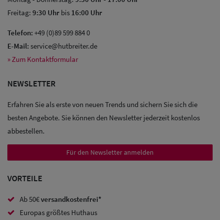
Freitag:
9:30 Uhr
bis
16:00 Uhr
Telefon:
+49 (0)89 599 884 0
E-Mail:
service@hutbreiter.de
Sale: Caps
» Zum Kontaktformular
Sale:
NEWSLETTER
Baseball
Erfahren Sie als erste von neuen Trends und sichern Sie sich die
Caps
besten Angebote. Sie können den Newsletter jederzeit kostenlos
Sale: Army
abbestellen.
Caps
Für den Newsletter anmelden
Sale:
VORTEILE
Trucker
Caps
Ab 50€
versandkostenfrei*
Europas größtes Huthaus