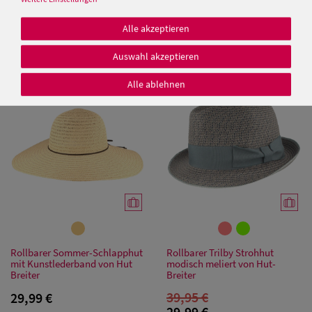
Elegante Schute mit breiter
Chillouts knautschbare Schute
Krempe und modischer
Lafayette UV-Schutz 50+ (UPF)
Alle akzeptieren
Schleife von Hut-Breiter
25,00 €
29,99 €
Auswahl akzeptieren
Alle ablehnen
Damen Caps
SALE
Damen
Baseball Caps
Damen UV-
Schutz Caps
Damen
Bandana Caps
Rollbarer Sommer-Schlapphut
Rollbarer Trilby Strohhut
mit Kunstlederband von Hut
modisch meliert von Hut-
Breiter
Breiter
Damen
39,95 €
29,99 €
Sonnenschilder
29,99 €