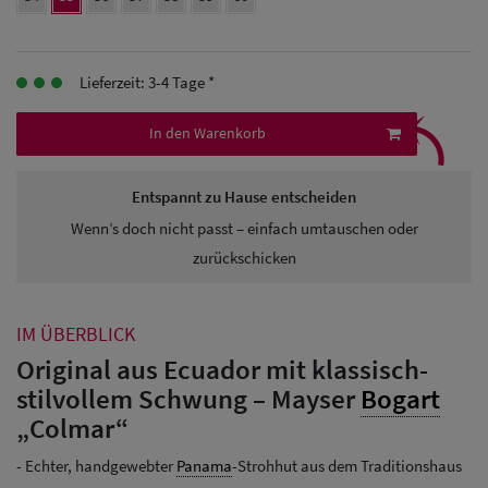
Herren Caps
Herren
Lieferzeit: 3-4 Tage *
Baseball Cpas
⤹
In den Warenkorb
Herren UV-
Schutz Caps
Entspannt zu Hause entscheiden
Herren
Wenn’s doch nicht passt – einfach umtauschen oder
zurückschicken
Sonnenschilder
& Visoren
IM ÜBERBLICK
Herren
Original aus Ecuador mit klassisch-
Snapback Caps
stilvollem Schwung – Mayser
Bogart
„Colmar“
- Echter, handgewebter
Panama
-Strohhut aus dem Traditionshaus