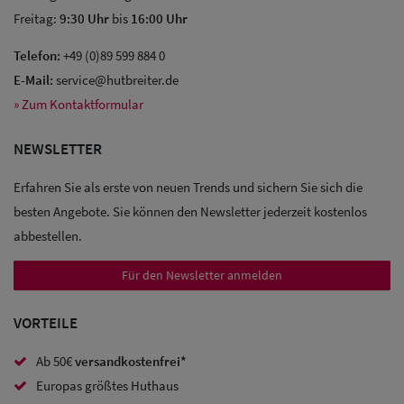
Freitag:
9:30 Uhr
bis
16:00 Uhr
Telefon:
+49 (0)89 599 884 0
E-Mail:
service@hutbreiter.de
Sale: Caps
» Zum Kontaktformular
Sale:
NEWSLETTER
Baseball
Erfahren Sie als erste von neuen Trends und sichern Sie sich die
Caps
besten Angebote. Sie können den Newsletter jederzeit kostenlos
Sale: Army
abbestellen.
Caps
Für den Newsletter anmelden
Sale:
VORTEILE
Trucker
Caps
Ab 50€
versandkostenfrei*
Europas größtes Huthaus
Sale: Caps