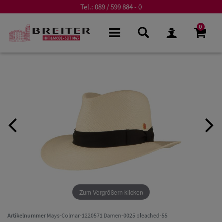
Tel.:
089 / 599 884 - 0
0
Zum Vergrößern klicken
Artikelnummer
Mays-Colmar-1220571 Damen-0025 bleached-55