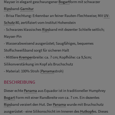
Mayser in elegant geschwungener
Bogart
form mit schwarzer
Rips
band-
Garnitur
- Brisa Flechtung: Erkennbar an feiner Rauten-Flechtweise; Mit
UV-
Schutz
80, zertifiziert vom Institut Hohenstein
- Schwarzes klassisches
Rips
band mit dezenter Schleife seitlich;
Mayser-Pin
- Wasserabweisend ausgerüstet; Saugfähiges, bequemes
Stoffschweißband sorgt für sicheren Halt
- Mittlere
Krempe
nbreite: ca. 7 cm; Kopfhöhe: ca 9,5cm;
Silikonverstärkung im Kopf als Bruchschutz
- Material: 100% Stroh (
Panama
stroh)
BESCHREIBUNG
Dieser echte
Panama
aus Equador ist in traditioneller Humphrey
Bogart
Form mit einer Randbreite von ca. 7 cm. Ein dezentes
Rips
band verziert den Hut. Der
Panama
wurde mit Bruchschutz
ausgerüstet - eine Silikonschicht im Inneren des
Hutkopf
es. Dieses