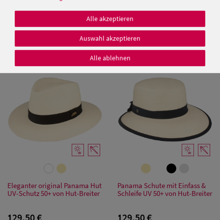
Panamahut Player Crochet
Sehr großer grob geflochtener
Jeansoptik-Garnitur von Hut
Damen-Panama von Hut-
Alle akzeptieren
Breiter
Breiter
149,50 €
119,50 €
Auswahl akzeptieren
119,50 €
Alle ablehnen
Damen Caps
Damen
Baseball Caps
Damen UV-
Schutz Caps
Damen
Bandana Caps
Eleganter original Panama Hut
Panama Schute mit Einfass &
UV-Schutz 50+ von Hut-Breiter
Schleife UV 50+ von Hut-Breiter
Damen
Sonnenschilder
129,50 €
129,50 €