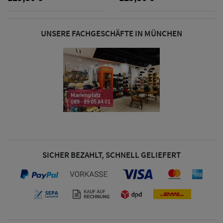
& Visoren
UNSERE FACHGESCHÄFTE IN MÜNCHEN
Damen
Snapback Caps
Damen Caps
Großgrößen
Marienplatz
089 - 89 05 84 01
(63-65 cm)
SICHER BEZAHLT, SCHNELL GELIEFERT