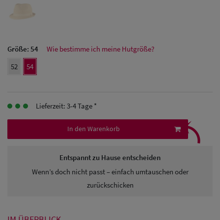
Herren
Baseball Cpas
Größe:
54
Wie bestimme ich meine Hutgröße?
Herren UV-
52
54
Schutz Caps
Herren
Lieferzeit: 3-4 Tage *
Sonnenschilder
⤹
& Visoren
In den Warenkorb
Herren
Entspannt zu Hause entscheiden
Snapback Caps
Wenn’s doch nicht passt – einfach umtauschen oder
zurückschicken
IM ÜBERBLICK