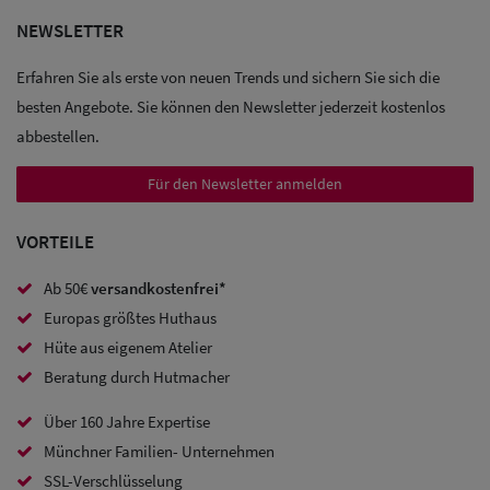
NEWSLETTER
Sale: Caps
Erfahren Sie als erste von neuen Trends und sichern Sie sich die
Sale:
besten Angebote. Sie können den Newsletter jederzeit kostenlos
Baseball
abbestellen.
Caps
Für den Newsletter anmelden
Sale: Army
VORTEILE
Caps
Ab 50€
versandkostenfrei*
Sale:
Europas größtes Huthaus
Trucker
Hüte aus eigenem Atelier
Caps
Beratung durch Hutmacher
Sale: Caps
Über 160 Jahre Expertise
mit
Münchner Familien- Unternehmen
SSL-Verschlüsselung
Ohrenschutz