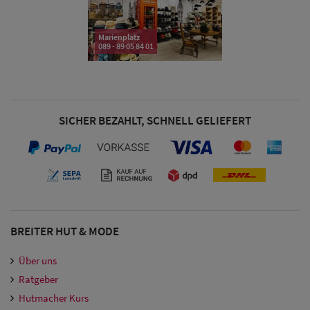
Damen
Marienplatz
089 - 89 05 84 01
Snapback Caps
Damen Caps
Großgrößen
SICHER BEZAHLT, SCHNELL GELIEFERT
(63-65 cm)
BREITER HUT & MODE
Über uns
Ratgeber
Hutmacher Kurs