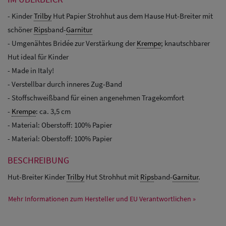
- Kinder
Trilby
Hut Papier Strohhut aus dem Hause Hut-Breiter mit
schöner
Rips
band-
Garnitur
- Umgenähtes Bridée zur Verstärkung der
Krempe
; knautschbarer
Hut ideal für Kinder
- Made in Italy!
- Verstellbar durch inneres Zug-Band
- Stoffschweißband für einen angenehmen Tragekomfort
-
Krempe
: ca. 3,5 cm
- Material: Oberstoff: 100% Papier
- Material: Oberstoff: 100% Papier
BESCHREIBUNG
Hut-Breiter Kinder
Trilby
Hut Strohhut mit
Rips
band-
Garnitur
.
Mehr Informationen zum Hersteller und EU Verantwortlichen »