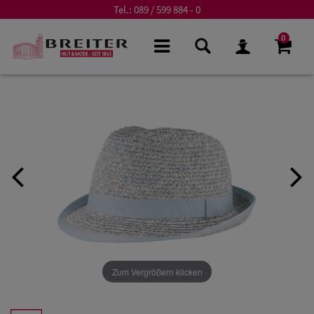
Tel.:
089 / 599 884 - 0
0
Zum Vergrößern klicken