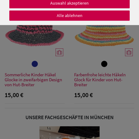
Auswahl akzeptieren
Alle ablehnen
Damen Caps
Damen
Baseball Caps
Damen UV-
Sommerliche Kinder Häkel
Farbenfrohe leichte Häkeln
Glocke in zweifarbigen Design
Glock für Kinder von Hut-
Schutz Caps
von Hut-Breiter
Breiter
15,00 €
15,00 €
Damen
Bandana Caps
UNSERE FACHGESCHÄFTE IN MÜNCHEN
Damen
Sonnenschilder
& Visoren