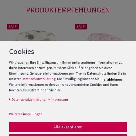
PRODUKTEMPFEHLUNGEN
SALE
SALE
Cookies
Wir brauchen Ihre Einwilligung um Ihnen unter anderem Informationen zu
Ihren Interessen anzuzeigen. Mit dem Klick auf "OK" geben Sie diese
Einwilligung. Genauere Informationen zum Thema Datenschutz finden Sie in
unserer
Datenschutzerklärung
. Die Einwilligung können Sie
hier ablehnen
Weitere Informationen zu den von uns verwendeten Cookies und Ihren
Rechten als Nutzer finden Sie hier:
Kinder Fischerhut mit Wal-
Kinder Fischerhut
Daten­schutz­erklärung
Impressum
Print von Hut-Breiter
Blümchenmuster UV-Schutz 40
von Hut Breiter
Weitere Einstellungen
15,00 €
15,00 €
9,99 €
9,99 €
Alle akzeptieren