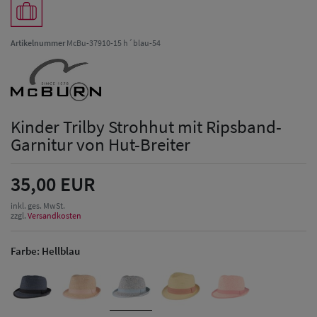
Artikelnummer
McBu-37910-15 h´blau-54
Kinder Trilby Strohhut mit Ripsband-
Garnitur von Hut-Breiter
35,00 EUR
inkl. ges. MwSt.
zzgl.
Versandkosten
Farbe:
Hellblau
Herren Caps