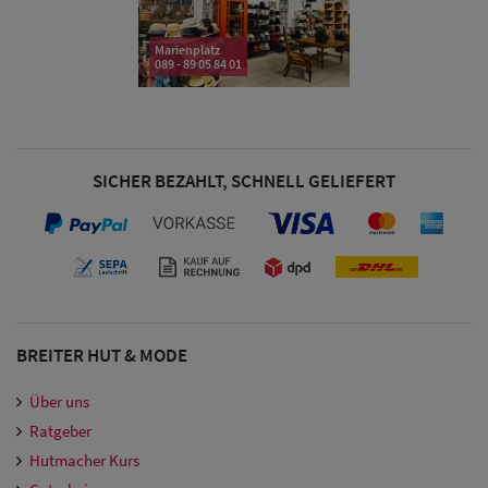
Damen
Marienplatz
089 - 89 05 84 01
Snapback Caps
Damen Caps
Großgrößen
SICHER BEZAHLT, SCHNELL GELIEFERT
(63-65 cm)
BREITER HUT & MODE
Über uns
Ratgeber
Hutmacher Kurs