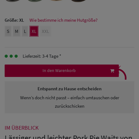
Herren
Größe:
XL
Wie bestimme ich meine Hutgröße?
Baseball Cpas
S
M
L
XL
XXL
Herren UV-
Schutz Caps
Lieferzeit: 3-4 Tage *
Herren
⤹
Sonnenschilder
In den Warenkorb
& Visoren
Entspannt zu Hause entscheiden
Herren
Wenn’s doch nicht passt – einfach umtauschen oder
Snapback Caps
zurückschicken
IM ÜBERBLICK
Lässiger und leichter Pork Pie Waits von