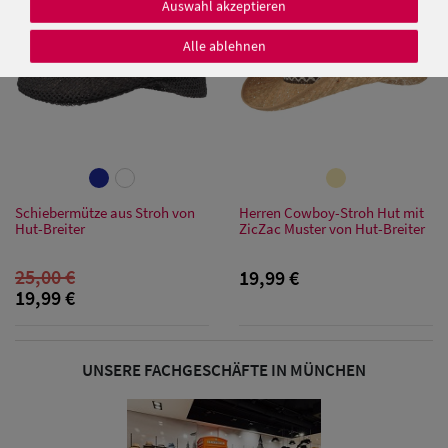
Auswahl akzeptieren
Alle ablehnen
Damen Caps
Damen
Baseball Caps
Schiebermütze aus Stroh von
Herren Cowboy-Stroh Hut mit
Damen UV-
Hut-Breiter
ZicZac Muster von Hut-Breiter
Schutz Caps
25,00 €
19,99 €
19,99 €
Damen
Bandana Caps
UNSERE FACHGESCHÄFTE IN MÜNCHEN
Damen
Sonnenschilder
& Visoren