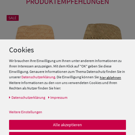
PRODUKTEMPFEHLUNGEN
SALE
Cookies
Wir brauchen Ihre Einwilligung um Ihnen unter anderem Informationen zu
Ihren Interessen anzuzeigen. Mit dem Klick auf "OK" geben Sie diese
Einwilligung. Genauere Informationen zum Thema Datenschutz finden Sie in
unserer
Datenschutzerklärung
. Die Einwilligung können Sie
hier ablehnen
Weitere Informationen zu den von uns verwendeten Cookies und Ihren
Rechten als Nutzer finden Sie hier:
Sehr leichter Stroh Trilby Hut
Kinder Strohhut Trilby mit
mit gestreifter Garnitur von
blau-weisser Kordel von Hut-
Daten­schutz­erklärung
Impressum
Hut-Breiter
Breiter
29,95 €
19,99 €
Weitere Einstellungen
19,99 €
Alle akzeptieren
SALE