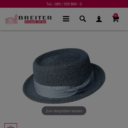
Tel.:
089 / 599 884 - 0
0
Zum Vergrößern klicken