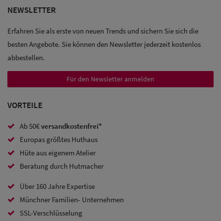
NEWSLETTER
Sale: Caps
Erfahren Sie als erste von neuen Trends und sichern Sie sich die
Sale:
besten Angebote. Sie können den Newsletter jederzeit kostenlos
Baseball
abbestellen.
Caps
Für den Newsletter anmelden
Sale: Army
VORTEILE
Caps
Ab 50€
versandkostenfrei*
Sale:
Europas größtes Huthaus
Trucker
Hüte aus eigenem Atelier
Caps
Beratung durch Hutmacher
Sale: Caps
Über 160 Jahre Expertise
Münchner Familien- Unternehmen
mit
SSL-Verschlüsselung
Ohrenschutz