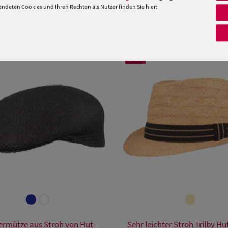
deten Cookies und Ihren Rechten als Nutzer finden Sie hier:
PRODUKTEMPFEHLUNGEN
SALE
Verfügbare Größe
Verfügbare Größe
ermütze aus Stroh von Hut-
Sehr leichter Stroh Trilby Hu