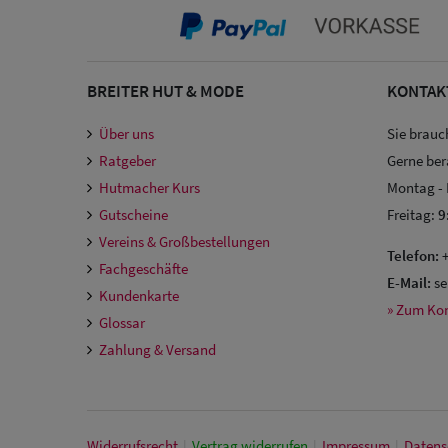
BREITER HUT & MODE
KONTAK
Über uns
Sie brauc
Ratgeber
Gerne ber
Hutmacher Kurs
Montag -
Gutscheine
Freitag:
9
Vereins & Großbestellungen
Telefon:
+
Fachgeschäfte
E-Mail:
se
Kundenkarte
» Zum Ko
Glossar
Zahlung & Versand
Widerrufs­recht
|
Vertrag widerrufen
|
Impressum
|
Daten­s