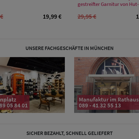
M
L
XL
XL
gestreifter Garnitur von Hut-
 €
19,99 €
29,95 €
1
UNSERE FACHGESCHÄFTE IN MÜNCHEN
nplatz
Manufaktur im Rathaus
 89 05 84 01
089 - 41 32 55 13
SICHER BEZAHLT, SCHNELL GELIEFERT