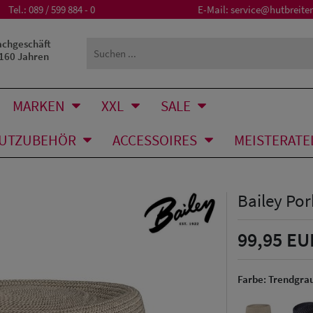
Tel.:
089 / 599 884 - 0
E-Mail:
service@hutbreiter
achgeschäft
 160 Jahren
MARKEN
XXL
SALE
UTZUBEHÖR
ACCESSOIRES
MEISTERATE
Bailey Por
99,95 EU
Farbe:
Trendgra