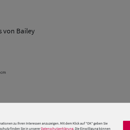
s von Bailey
9 cm
 »
ationen zu Ihren Interessen anzuzeigen. Mit dem Klick auf "OK" geben Sie
chutz finden Sie in unserer
Datenschutzerklärung
. Die Einwilligung können