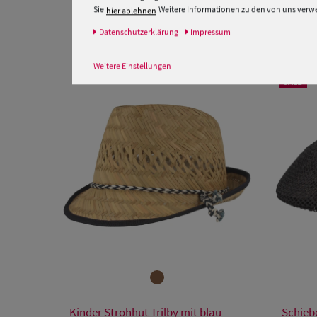
Sie
Weitere Informationen zu den von uns verwen
hier ablehnen
Daten­schutz­erklärung
Impressum
Weitere Einstellungen
SALE
Verfügbare Größe
Kinder Strohhut Trilby mit blau-
Schieb