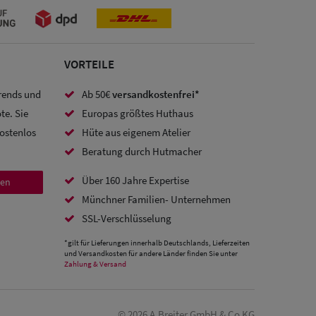
VORTEILE
Trends und
Ab 50€
versandkostenfrei*
te. Sie
Europas größtes Huthaus
kostenlos
Hüte aus eigenem Atelier
Beratung durch Hutmacher
Über 160 Jahre Expertise
den
Münchner Familien- Unternehmen
SSL-Verschlüsselung
*gilt für Lieferungen innerhalb Deutschlands, Lieferzeiten
und Versandkosten für andere Länder finden Sie unter
Zahlung & Versand
© 2026 A.Breiter GmbH & Co KG