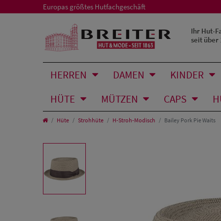
Europas größtes Hutfachgeschäft
Ihr Hut-F
seit über
HERREN
DAMEN
KINDER
HÜTE
MÜTZEN
CAPS
H
Hüte
Strohhüte
H-Stroh-Modisch
Bailey Pork Pie Waits