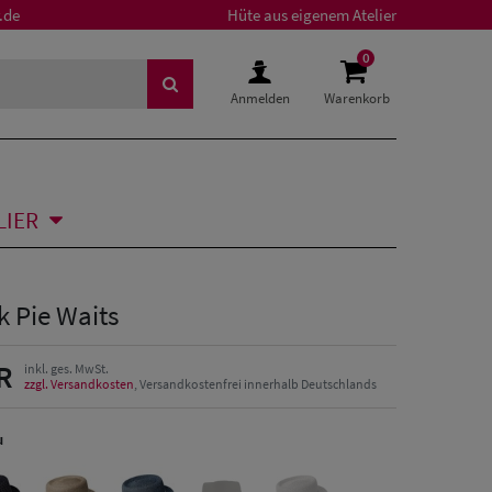
.de
Hüte aus eigenem Atelier
0
Anmelden
Warenkorb
LIER
k Pie Waits
R
inkl. ges. MwSt.
zzgl. Versandkosten
, Versandkostenfrei innerhalb Deutschlands
u