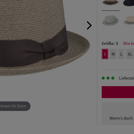
Größe:
S
Wie b
S
M
L
XL
Lieferze
Hovern für Zoom
Wenn’s doch 