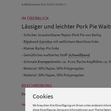
Artikelnummer
Bail-81810-SM082-S
IM ÜBERBLICK
Lässiger und leichter Pork Pie Wait
- Schicker, knautschbarer Papier-Pork Pie von Bailey
-
Rips
band-
Garnitur
mit seitlichem Abschluss links
- Kleiner Bailey-Pin links
- Gemütliches wattiertes Stoff-
Schweißband
- Schmale
Krempe
nbreite: ca. 4 cm; flache Kopfhöhe: ca. 
- Material: 50% Papier, 50% Polypropylen
- Material: 50% Papier, 50% Polypropylen
BESCHREIBUNG
Bailey Pork Pie Waits
Cookies
Mehr Informationen zum Hersteller und EU Verantwortlichen
Wir brauchen Ihre Einwilligung um Ihnen unter anderem Inform
diese Einwilligung. Genauere Informationen zum Thema Datens