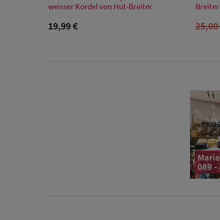
48
50
52
54
56
weisser Kordel von Hut-Breiter
Breiter
19,99 €
25,00
Marie
089 -