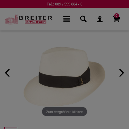
Tel.:
089 / 599 884 - 0
0
Zum Vergrößern klicken