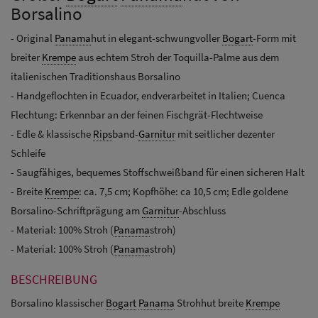
Borsalino
- Original
Panama
hut in elegant-schwungvoller
Bogart
-Form mit
breiter
Krempe
aus echtem Stroh der Toquilla-Palme aus dem
italienischen Traditionshaus Borsalino
- Handgeflochten in Ecuador, endverarbeitet in Italien; Cuenca
Flechtung: Erkennbar an der feinen Fischgrät-Flechtweise
- Edle & klassische
Rips
band-
Garnitur
mit seitlicher dezenter
Schleife
- Saugfähiges, bequemes Stoffschweißband für einen sicheren Halt
- Breite
Krempe
: ca. 7,5 cm; Kopfhöhe: ca 10,5 cm; Edle goldene
Borsalino-Schriftprägung am
Garnitur
-Abschluss
- Material: 100% Stroh (
Panama
stroh)
- Material: 100% Stroh (
Panama
stroh)
BESCHREIBUNG
Borsalino klassischer
Bogart
Panama
Strohhut breite
Krempe