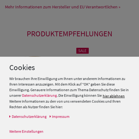
Mehr Informationen zum Hersteller und EU Verantwortlichen »
PRODUKTEMPFEHLUNGEN
SALE
Cookies
Wir brauchen Ihre Einwilligung um Ihnen unter anderem Informationen zu
Ihren Interessen anzuzeigen. Mit dem Klick auf "OK" geben Sie diese
Einwilligung. Genauere Informationen zum Thema Datenschutz finden Sie in
unserer
Datenschutzerklärung
. Die Einwilligung können Sie
hier ablehnen
Weitere Informationen zu den von uns verwendeten Cookies und Ihren
Rechten als Nutzer finden Sie hier:
Daten­schutz­erklärung
Impressum
Kinder Strohhut Trilby mit
Sehr leichter Stroh Trilby Hut
blau-weisser Kordel von Hut-
mit gestreifter Garnitur von
Weitere Einstellungen
Breiter
Hut-Breiter