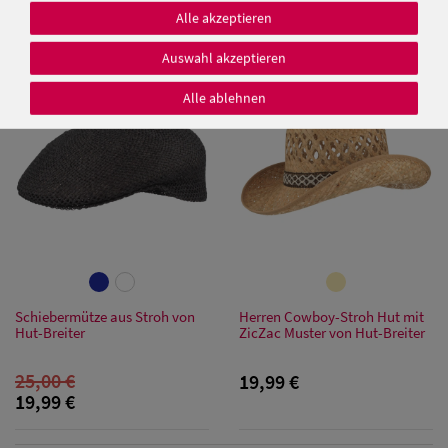
29,95 €
19,99 €
Alle akzeptieren
19,99 €
Auswahl akzeptieren
SALE
Alle ablehnen
Damen Caps
Damen
Baseball Caps
Damen UV-
Schutz Caps
Schiebermütze aus Stroh von
Herren Cowboy-Stroh Hut mit
Damen
Hut-Breiter
ZicZac Muster von Hut-Breiter
Bandana Caps
25,00 €
19,99 €
Damen
19,99 €
Sonnenschilder