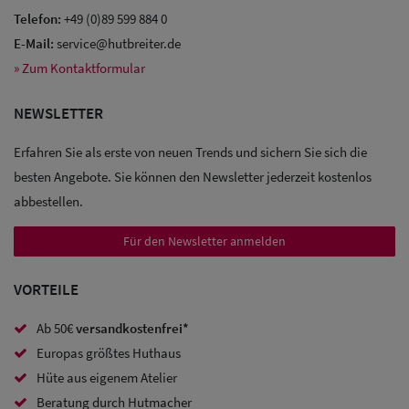
Telefon:
+49 (0)89 599 884 0
E-Mail:
service@hutbreiter.de
» Zum Kontaktformular
Sale: Caps
NEWSLETTER
Sale:
Baseball
Erfahren Sie als erste von neuen Trends und sichern Sie sich die
Caps
besten Angebote. Sie können den Newsletter jederzeit kostenlos
abbestellen.
Sale: Army
Für den Newsletter anmelden
Caps
Sale:
VORTEILE
Trucker
Ab 50€
versandkostenfrei*
Caps
Europas größtes Huthaus
Hüte aus eigenem Atelier
Sale: Caps
Beratung durch Hutmacher