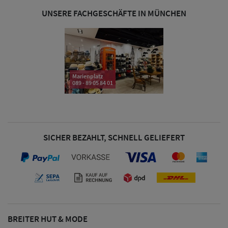
& Visoren
UNSERE FACHGESCHÄFTE IN MÜNCHEN
Damen
Snapback Caps
Damen Caps
Marienplatz
089 - 89 05 84 01
Großgrößen
(63-65 cm)
SICHER BEZAHLT, SCHNELL GELIEFERT
BREITER HUT & MODE