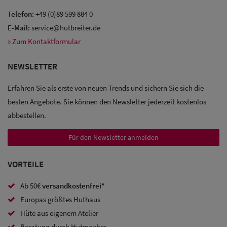
Telefon:
+49 (0)89 599 884 0
E-Mail:
service@hutbreiter.de
» Zum Kontaktformular
Sale: Caps
NEWSLETTER
Sale:
Baseball
Erfahren Sie als erste von neuen Trends und sichern Sie sich die
Caps
besten Angebote. Sie können den Newsletter jederzeit kostenlos
abbestellen.
Sale: Army
Für den Newsletter anmelden
Caps
Sale:
VORTEILE
Trucker
Ab 50€
versandkostenfrei*
Caps
Europas größtes Huthaus
Hüte aus eigenem Atelier
Sale: Caps
Beratung durch Hutmacher