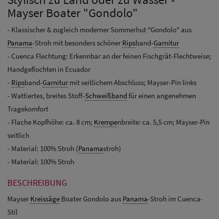
Mayser Boater "Gondolo"
- Klassischer & zugleich moderner Sommerhut "Gondolo" aus
Panama
-Stroh mit besonders schöner
Rips
band-
Garnitur
- Cuenca Flechtung: Erkennbar an der feinen Fischgrät-Flechtweise;
Handgeflochten in Ecuador
-
Rips
band-
Garnitur
mit seitlichem Abschluss; Mayser-Pin links
- Wattiertes, breites Stoff-
Schweißband
für einen angenehmen
Tragekomfort
- Flache Kopfhöhe: ca. 8 cm;
Krempe
nbreite: ca. 5,5 cm; Mayser-Pin
seitlich
- Material: 100% Stroh (
Panama
stroh)
- Material: 100% Stroh
BESCHREIBUNG
Mayser
Kreissäge
Boater Gondolo aus
Panama
-Stroh im Cuenca-
Stil