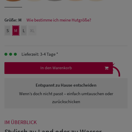
Herren Caps
Herren
Größe:
M
Wie bestimme ich meine Hutgröße?
Baseball Cpas
S
M
L
XL
Herren UV-
Schutz Caps
Lieferzeit: 3-4 Tage *
⤹
Herren
In den Warenkorb
Sonnenschilder
& Visoren
Entspannt zu Hause entscheiden
Herren
Wenn’s doch nicht passt – einfach umtauschen oder
Snapback Caps
zurückschicken
IM ÜBERBLICK
Stylisch zu Land oder zu Wasser -