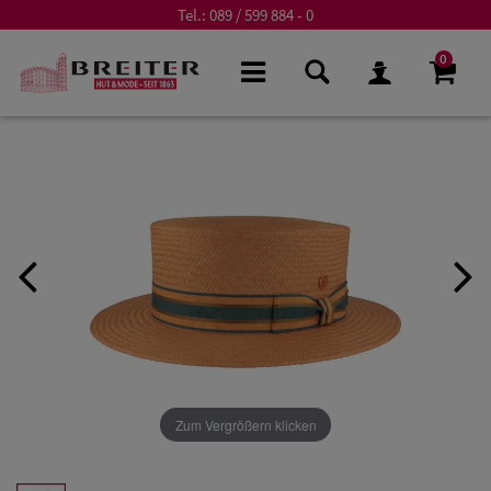
Tel.:
089 / 599 884 - 0
0
Zum Vergrößern klicken