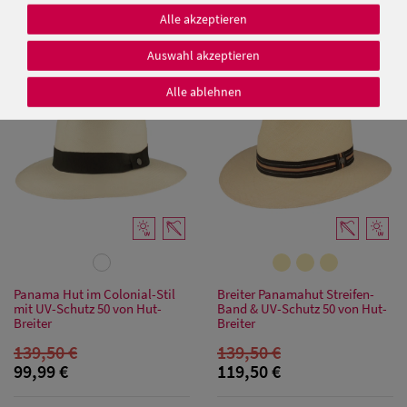
149,50 €
149,50 €
Alle akzeptieren
99,99 €
99,99 €
Auswahl akzeptieren
SALE
SALE
Alle ablehnen
Damen Caps
Damen
Baseball Caps
Damen UV-
Schutz Caps
Damen
Panama Hut im Colonial-Stil
Breiter Panamahut Streifen-
mit UV-Schutz 50 von Hut-
Band & UV-Schutz 50 von Hut-
Bandana Caps
Breiter
Breiter
139,50 €
139,50 €
Damen
99,99 €
119,50 €
Sonnenschilder