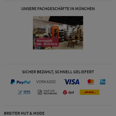
& Visoren
UNSERE FACHGESCHÄFTE IN MÜNCHEN
Damen
Snapback Caps
Damen Caps
Marienplatz
Großgrößen
089 - 89 05 84 01
(63-65 cm)
SICHER BEZAHLT, SCHNELL GELIEFERT
BREITER HUT & MODE