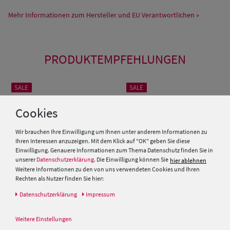
Mehr Informationen zum Hersteller und EU Verantwortlichen »
PRODUKTEMPFEHLUNGEN
SALE
SALE
Cookies
Wir brauchen Ihre Einwilligung um Ihnen unter anderem Informationen zu
Ihren Interessen anzuzeigen. Mit dem Klick auf "OK" geben Sie diese
Einwilligung. Genauere Informationen zum Thema Datenschutz finden Sie in
unserer
Datenschutzerklärung
. Die Einwilligung können Sie
hier ablehnen
Weitere Informationen zu den von uns verwendeten Cookies und Ihren
Rechten als Nutzer finden Sie hier:
Daten­schutz­erklärung
Impressum
Schmaler Panama Hut
Panama-Hut Traveller mit
Lederband & UV-Schutz 50 von
schmalem Leder-Band von Hut
Weitere Einstellungen
Hut-Breiter
Breiter