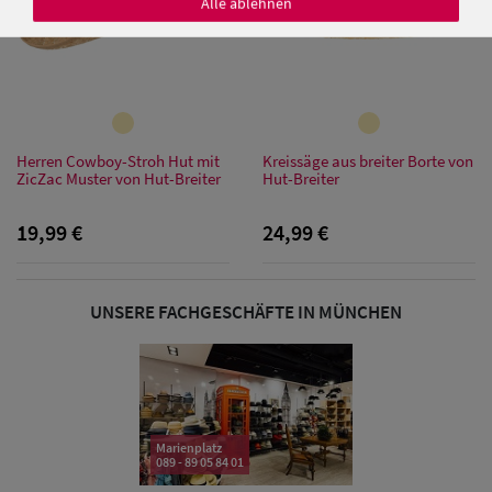
Alle ablehnen
Damen Caps
Damen
Herren Cowboy-Stroh Hut mit
Kreissäge aus breiter Borte von
ZicZac Muster von Hut-Breiter
Hut-Breiter
Baseball Caps
19,99 €
24,99 €
Damen UV-
Schutz Caps
UNSERE FACHGESCHÄFTE IN MÜNCHEN
Damen
Bandana Caps
Damen
Sonnenschilder
Marienplatz
089 - 89 05 84 01
& Visoren