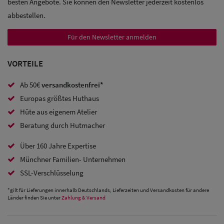
besten Angebote. Sie können den Newsletter jederzeit kostenlos
abbestellen.
Sale:
Baseball
Für den Newsletter anmelden
Caps
VORTEILE
Sale: Army
Ab 50€
versandkostenfrei*
Caps
Europas größtes Huthaus
Sale:
Hüte aus eigenem Atelier
Beratung durch Hutmacher
Trucker
Caps
Über 160 Jahre Expertise
Münchner Familien- Unternehmen
Sale: Caps
SSL-Verschlüsselung
mit
*gilt für Lieferungen innerhalb Deutschlands, Lieferzeiten und Versandkosten für andere
Ohrenschutz
Länder finden Sie unter
Zahlung & Versand