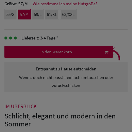
Größe:
57/M
Wie bestimme ich meine Hutgröße?
Herren
55/S
57/M
59/L
61/XL
63/XXL
Baseball Cpas
Herren UV-
Lieferzeit: 3-4 Tage *
Schutz Caps
⤹
In den Warenkorb
Herren
Sonnenschilder
Entspannt zu Hause entscheiden
& Visoren
Wenn’s doch nicht passt – einfach umtauschen oder
zurückschicken
Herren
Snapback Caps
IM ÜBERBLICK
Schlicht, elegant und modern in den
Sommer