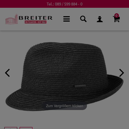
Tel.:
089 / 599 884 - 0
0
Zum Vergrößern klicken