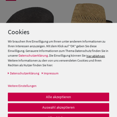
Cookies
Wir brauchen Ihre Einwilligung um Ihnen unter anderem Informationen zu
Ihren Interessen anzuzeigen. Mit dem Klick auf "OK" geben Sie diese
Einwilligung. Genauere Informationen zum Thema Datenschutz finden Sie in
unserer
Datenschutzerklärung
. Die Einwilligung können Sie
hier ablehnen
Schiebermütze aus Stroh von
Kinder Strohhut Trilby mit
Weitere Informationen zu den von uns verwendeten Cookies und Ihren
Hut-Breiter
blau-weisser Kordel von Hut-
Rechten als Nutzer finden Sie hier:
Breiter
Daten­schutz­erklärung
Impressum
25,00 €
19,99 €
19,99 €
Weitere Einstellungen
Alle akzeptieren
Auswahl akzeptieren