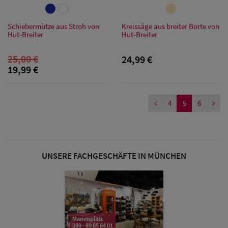
Caps
Schiebermütze aus Stroh von
Kreissäge aus breiter Borte von
Sale: Caps
Hut-Breiter
Hut-Breiter
mit
25,00 €
24,99 €
Ohrenschutz
19,99 €
4
5
6
UNSERE FACHGESCHÄFTE IN MÜNCHEN
Marienplatz
089 - 89 05 84 01