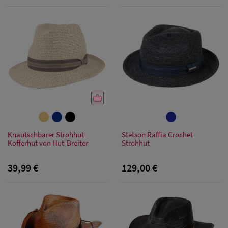
Herren
Sonnenschilder
& Visoren
Herren
Snapback Caps
Knautschbarer Strohhut
Stetson Raffia Crochet
Kofferhut von Hut-Breiter
Strohhut
39,99 €
129,00 €