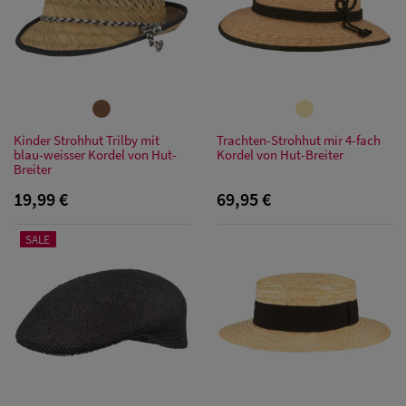
Kinder Strohhut Trilby mit
Trachten-Strohhut mir 4-fach
Sale: Caps
blau-weisser Kordel von Hut-
Kordel von Hut-Breiter
Breiter
Sale:
19,99 €
69,95 €
Baseball
SALE
Caps
Sale: Army
Caps
Sale:
Trucker