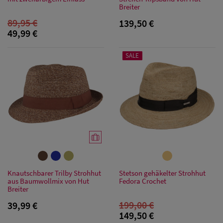
Breiter
89,95 €
139,50 €
49,99 €
SALE
Herren Caps
Herren
Knautschbarer Trilby Strohhut
Stetson gehäkelter Strohhut
Baseball Cpas
aus Baumwollmix von Hut
Fedora Crochet
Breiter
199,00 €
Herren UV-
39,99 €
149,50 €
Schutz Caps