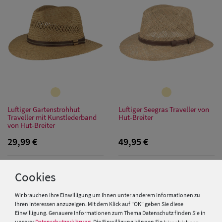
Damen
Sonnenschilder
& Visoren
Damen
Snapback Caps
Damen Caps
Luftiger Gartenstrohhut
Luftiger Seegras Traveller von
Großgrößen
Traveller mit Kunstlederband
Hut-Breiter
von Hut-Breiter
(63-65 cm)
29,99 €
49,95 €
Cookies
Wir brauchen Ihre Einwilligung um Ihnen unter anderem Informationen zu
Ihren Interessen anzuzeigen. Mit dem Klick auf "OK" geben Sie diese
Einwilligung. Genauere Informationen zum Thema Datenschutz finden Sie in
unserer
Datenschutzerklärung
. Die Einwilligung können Sie