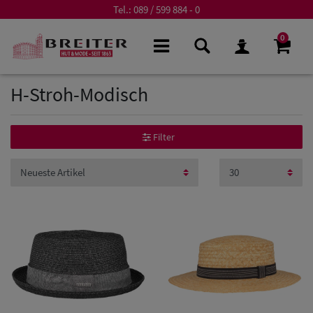
Tel.:
089 / 599 884 - 0
0
H-Stroh-Modisch
Filter