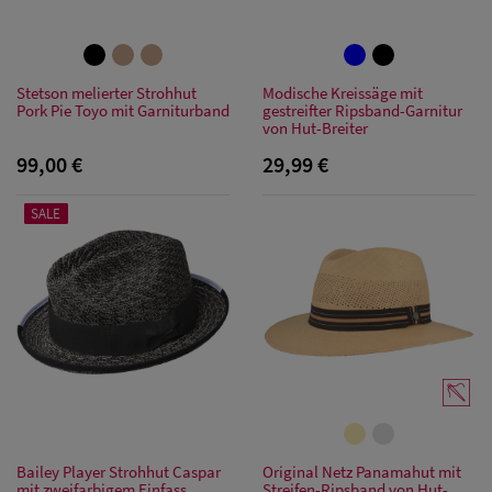
Stetson melierter Strohhut
Modische Kreissäge mit
Pork Pie Toyo mit Garniturband
gestreifter Ripsband-Garnitur
von Hut-Breiter
99,00 €
29,99 €
SALE
Bailey Player Strohhut Caspar
Original Netz Panamahut mit
mit zweifarbigem Einfass
Streifen-Ripsband von Hut-