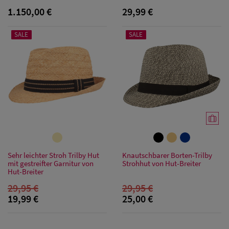
1.150,00 €
29,99 €
SALE
SALE
Damen Caps
Damen
Baseball Caps
Sehr leichter Stroh Trilby Hut
Knautschbarer Borten-Trilby
Damen UV-
mit gestreifter Garnitur von
Strohhut von Hut-Breiter
Hut-Breiter
Schutz Caps
29,95 €
29,95 €
Damen
19,99 €
25,00 €
Bandana Caps