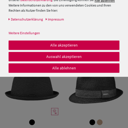
hier ablehnen
Weitere Informationen zu den von uns verwendeten Cookies und Ihren
Rechten als Nutzer finden Sie hier:
Daten­schutz­erklärung
Impressum
Weitere Einstellungen
Extrafeiner weicher Bogart
Stetson Traveller Seagrass aus
Panamahut von Hut-Breiter
Stroh mit Baumwoll Besatz
Alle akzeptieren
229,00 €
99,00 €
Auswahl akzeptieren
Alle ablehnen