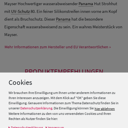
Mayser Hochwertiger wasserabweisender
Panama
Hut Strohhut
mit
UV-Schutz
80. Ein feiner Silikonstreifen innen vorne am Kopf
dient als Bruchschutz. Dieser
Panama
hat die besondere
Eigenschaft wasserabweisend zu sein. Ein wahres Meisterstück von
Mayser.
Mehr Informationen zum Hersteller und EU Verantwortlichen »
PRODUKTEMPFEHLUNGEN
Cookies
SALE
SALE
Wir brauchen Ihre Einwilligung um Ihnen unter anderem Informationen zu
Ihren Interessen anzuzeigen. Mit dem Klick auf "OK" geben Sie diese
Einwilligung. Genauere Informationen zum Thema Datenschutz finden Sie in
unserer
Datenschutzerklärung
. Die Einwilligung können Sie
hier ablehnen
Weitere Informationen zu den von uns verwendeten Cookies und Ihren
Rechten als Nutzer finden Sie hier:
Daten­schutz­erklärung
Impressum