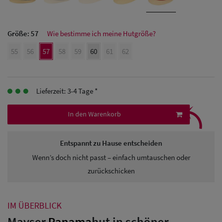
Herren Caps
Herren
Größe:
57
Wie bestimme ich meine Hutgröße?
Baseball Cpas
55
56
57
58
59
60
61
62
Herren UV-
Schutz Caps
Lieferzeit: 3-4 Tage *
⤹
Herren
In den Warenkorb
Sonnenschilder
& Visoren
Entspannt zu Hause entscheiden
Wenn’s doch nicht passt – einfach umtauschen oder
Herren
zurückschicken
Snapback Caps
IM ÜBERBLICK
Mayser
Panama
hut in schöner