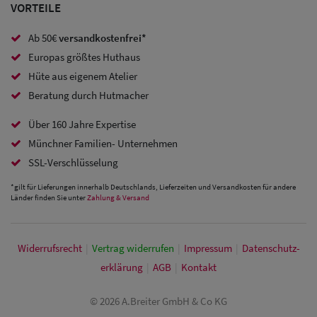
Caps
VORTEILE
Sale: Caps
Ab 50€
versandkostenfrei*
mit
Europas größtes Huthaus
Hüte aus eigenem Atelier
Ohrenschutz
Beratung durch Hutmacher
Über 160 Jahre Expertise
Münchner Familien- Unternehmen
SSL-Verschlüsselung
*gilt für Lieferungen innerhalb Deutschlands, Lieferzeiten und Versandkosten für andere
Länder finden Sie unter
Zahlung & Versand
Widerrufs­recht
|
Vertrag widerrufen
|
Impressum
|
Daten­schutz­
erklärung
|
AGB
|
Kontakt
© 2026 A.Breiter GmbH & Co KG