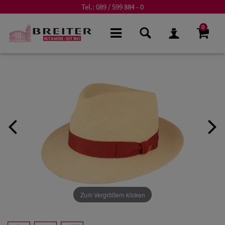
Tel.:
089 / 599 884 - 0
0
Zum Vergrößern klicken