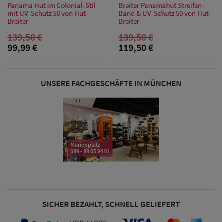
Sonnenschilder
Panama Hut im Colonial-Stil
Breiter Panamahut Streifen-
mit UV-Schutz 50 von Hut-
Band & UV-Schutz 50 von Hut-
& Visoren
Breiter
Breiter
139,50 €
139,50 €
Damen
99,99 €
119,50 €
Snapback Caps
Damen Caps
UNSERE FACHGESCHÄFTE IN MÜNCHEN
Großgrößen
(63-65 cm)
Marienplatz
089 - 89 05 84 01
SICHER BEZAHLT, SCHNELL GELIEFERT