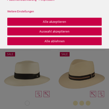
Weitere Einstellungen
Alle akzeptieren
Schmaler Panama Hut
Panama-Hut Traveller mit
Lederband & UV-Schutz 50 von
schmalem Leder-Band von Hut
Hut-Breiter
Breiter
Auswahl akzeptieren
Damen Caps
149,50 €
149,50 €
Alle ablehnen
99,99 €
99,99 €
Damen
Baseball Caps
SALE
SALE
Damen UV-
Schutz Caps
Damen
Bandana Caps
Damen