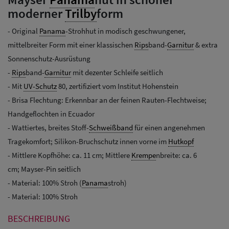
moderner
Trilby
form
- Original
Panama
-Strohhut in modisch geschwungener,
mittelbreiter Form mit einer klassischen
Rips
band-
Garnitur
& extra
Sonnenschutz-Ausrüstung
-
Rips
band-
Garnitur
mit dezenter Schleife seitlich
- Mit
UV-Schutz
80, zertifiziert vom Institut Hohenstein
- Brisa Flechtung: Erkennbar an der feinen Rauten-Flechtweise;
Handgeflochten in Ecuador
- Wattiertes, breites Stoff-
Schweißband
für einen angenehmen
Tragekomfort; Silikon-Bruchschutz innen vorne im
Hutkopf
- Mittlere Kopfhöhe: ca. 11 cm; Mittlere
Krempe
nbreite: ca. 6
cm; Mayser-Pin seitlich
- Material: 100% Stroh (
Panama
stroh)
- Material: 100% Stroh
BESCHREIBUNG