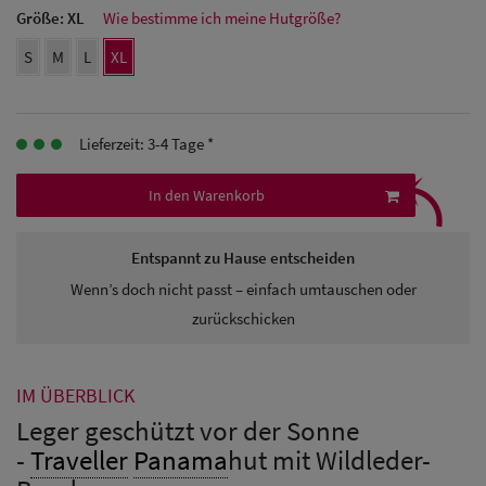
Größe:
XL
Wie bestimme ich meine Hutgröße?
Herren
S
M
L
XL
Baseball Cpas
Herren UV-
Lieferzeit: 3-4 Tage *
⤹
Schutz Caps
In den Warenkorb
Herren
Sonnenschilder
Entspannt zu Hause entscheiden
& Visoren
Wenn’s doch nicht passt – einfach umtauschen oder
zurückschicken
Herren
Snapback Caps
IM ÜBERBLICK
Leger geschützt vor der Sonne
-
Traveller
Panama
hut mit Wildleder-