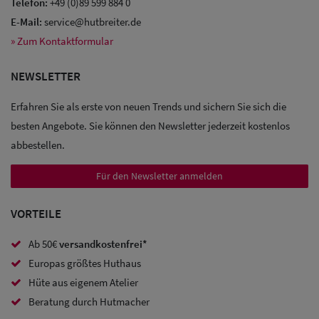
Telefon:
+49 (0)89 599 884 0
E-Mail:
service@hutbreiter.de
» Zum Kontaktformular
Sale: Caps
NEWSLETTER
Sale:
Erfahren Sie als erste von neuen Trends und sichern Sie sich die
Baseball
besten Angebote. Sie können den Newsletter jederzeit kostenlos
Caps
abbestellen.
Sale: Army
Für den Newsletter anmelden
Caps
VORTEILE
Sale:
Trucker
Ab 50€
versandkostenfrei*
Europas größtes Huthaus
Caps
Hüte aus eigenem Atelier
Sale: Caps
Beratung durch Hutmacher