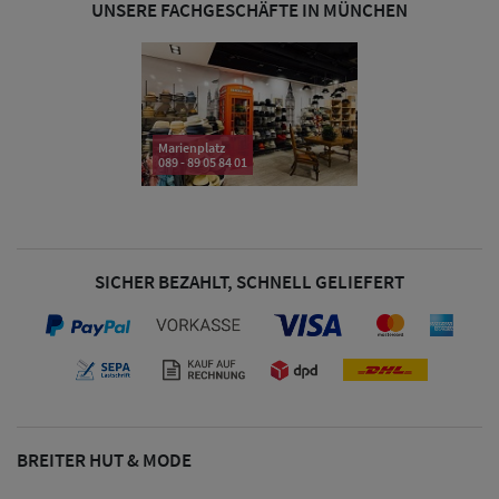
UNSERE FACHGESCHÄFTE IN MÜNCHEN
& Visoren
Damen
Snapback Caps
Damen Caps
Marienplatz
089 - 89 05 84 01
Großgrößen
(63-65 cm)
SICHER BEZAHLT, SCHNELL GELIEFERT
BREITER HUT & MODE