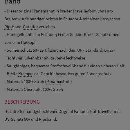
Band
- Dieser original
Panama
hut in breiter
Traveller
form von Hut-
Breiter wurde handgeflochten in Ecuador & mit einer klassischen
Rips
band-
Garnitur
versehen
- Handgeflochten in Ecuador; Feiner Silikon-Bruch-Schutz innen
vorne im
Hutkopf
-
Sonnenschutz 50+ zertifiziert nach dem UPF Standard; Brisa-
Flechtung: Erkennbar an Rauten-Flechtweise
-
Saugfähiges, bequemes
Stoffschweißband für einen sicheren Halt
- Breite
Krempe
: ca. 7 cm für besonders guten Sonnenschutz
- Material: 100% Stroh (
Panama
stroh)
- Material: Oberstoff: 100% Stroh
BESCHREIBUNG
Hut-Breiter handgeflochtener Original
Panama
Hut
Traveller
mit
UV-Schutz
50+ und
Rips
band.