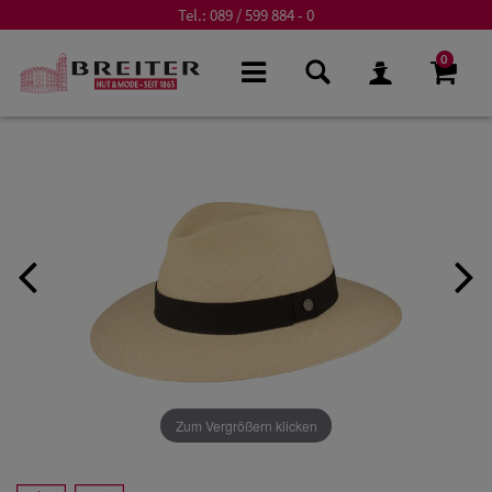
Tel.:
089 / 599 884 - 0
0
Zum Vergrößern klicken