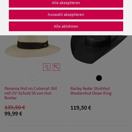
Alle akzeptieren
99,99 €
99,99 €
Auswahl akzeptieren
SALE
Alle ablehnen
Damen Caps
Damen
Baseball Caps
Damen UV-
Schutz Caps
Panama Hut im Colonial-Stil
Bailey fester Strohhut
mit UV-Schutz 50 von Hut-
Westernhut Deser King
Damen
Breiter
Bandana Caps
139,50 €
119,50 €
99,99 €
Damen
Sonnenschilder