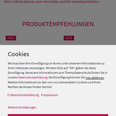
Mehr Informationen zum Hersteller und EU Verantwortlichen »
PRODUKTEMPFEHLUNGEN
SALE
SALE
Cookies
Wir brauchen Ihre Einwilligung um Ihnen unter anderem Informationen zu
Ihren Interessen anzuzeigen. Mit dem Klick auf "OK" geben Sie diese
Einwilligung. Genauere Informationen zum Thema Datenschutz finden Sie in
unserer
Datenschutzerklärung
. Die Einwilligung können Sie
hier ablehnen
Weitere Informationen zu den von uns verwendeten Cookies und Ihren
Rechten als Nutzer finden Sie hier:
Daten­schutz­erklärung
Impressum
Schmaler Panama Hut
Panama-Hut Traveller mit
Lederband & UV-Schutz 50 von
schmalem Leder-Band von Hut
Hut-Breiter
Breiter
Weitere Einstellungen
149,50 €
149,50 €