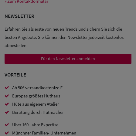
» Zum Kontaktformular
Sale: Caps
NEWSLETTER
Sale:
Erfahren Sie als erste von neuen Trends und sichern Sie sich die
besten Angebote. Sie können den Newsletter jederzeit kostenlos
Baseball
abbestellen.
Caps
Für den Newsletter anmelden
Sale: Army
Caps
VORTEILE
Sale:
Ab 50€
versandkostenfrei*
Trucker
Europas größtes Huthaus
Hüte aus eigenem Atelier
Caps
Beratung durch Hutmacher
Sale: Caps
Über 160 Jahre Expertise
mit
Münchner Familien- Unternehmen