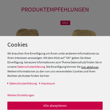
PRODUKTEMPFEHLUNGEN
SALE
Cookies
Wir brauchen Ihre Einwilligung um Ihnen unter anderem Informationen zu
Ihren Interessen anzuzeigen. Mit dem Klick auf "OK" geben Sie diese
Einwilligung. Genauere Informationen zum Thema Datenschutz finden Sie in
unserer
Datenschutzerklärung
. Die Einwilligung können Sie
hier ablehnen
Weitere Informationen zu den von uns verwendeten Cookies und Ihren
Rechten als Nutzer finden Sie hier:
Luftiger leichter Stroh
Herren Stroh Trachthut Bogart
Daten­schutz­erklärung
Impressum
Trachtenhut Traveller aus 100%
mit Einfass von Hut-Breiter
Stroh mit 4-Fach Kordel-
Garnitur von Hut-Breiter
49,99 €
Weitere Einstellungen
39,99 €
39,99 €
Alle akzeptieren