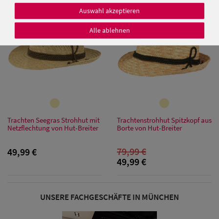
SALE
Auswahl akzeptieren
Alle ablehnen
Damen Caps
Damen
Baseball Caps
Damen UV-
Trachten Seegras Strohhut mit
Trachtenstrohhut Spitzkopf aus
Schutz Caps
Netzflechtung von Hut-Breiter
Borte von Hut-Breiter
79,99 €
Damen
49,99 €
49,99 €
Bandana Caps
Damen
UNSERE FACHGESCHÄFTE IN MÜNCHEN
Sonnenschilder