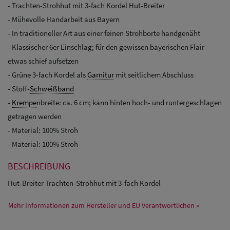
- Trachten-Strohhut mit 3-fach Kordel Hut-Breiter
- Mühevolle Handarbeit aus Bayern
- In traditioneller Art aus einer feinen Strohborte handgenäht
- Klassischer 6er Einschlag; für den gewissen bayerischen Flair
etwas schief aufsetzen
- Grüne 3-fach Kordel als
Garnitur
mit seitlichem Abschluss
- Stoff-
Schweißband
-
Krempe
nbreite: ca. 6 cm; kann hinten hoch- und runtergeschlagen
getragen werden
- Material: 100% Stroh
- Material: 100% Stroh
BESCHREIBUNG
Hut-Breiter Trachten-Strohhut mit 3-fach Kordel
Mehr Informationen zum Hersteller und EU Verantwortlichen »