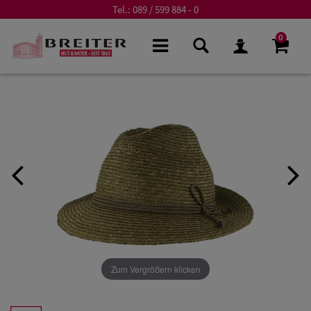
Tel.:
089 / 599 884 - 0
0
Zum Vergrößern klicken