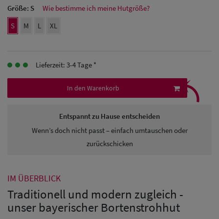
Größe:
S
Wie bestimme ich meine Hutgröße?
Herren
S
M
L
XL
Baseball Cpas
Herren UV-
Lieferzeit: 3-4 Tage *
⤹
Schutz Caps
In den Warenkorb
Herren
Sonnenschilder
Entspannt zu Hause entscheiden
& Visoren
Wenn’s doch nicht passt – einfach umtauschen oder
zurückschicken
Herren
Snapback Caps
IM ÜBERBLICK
Traditionell und modern zugleich -
unser bayerischer Bortenstrohhut