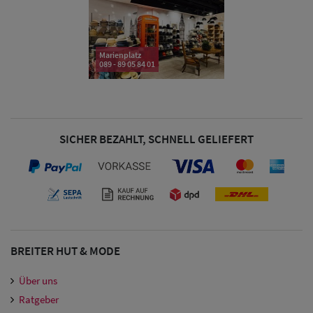
& Visoren
Damen
Snapback Caps
Marienplatz
089 - 89 05 84 01
Damen Caps
Großgrößen
(63-65 cm)
SICHER BEZAHLT, SCHNELL GELIEFERT
BREITER HUT & MODE
Über uns
Ratgeber