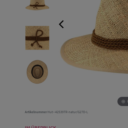
Artikelnummer
Hut--42539TR-natur/G27D-L
IM ÜBERBLICK