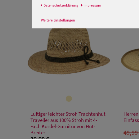
Daten­schutz­erklärung
Impressum
SALE
Weitere Einstellungen
Verfügbare Größe
Luftiger leichter Stroh Trachtenhut
Herren
S
M
L
XL
XXL
Traveller aus 100% Stroh mit 4-
Einfass
Fach Kordel-Garnitur von Hut-
49,99
Breiter
39,99 €