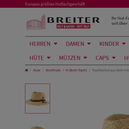
Europas größtes Hutfachgeschäft
Ihr Hut-F
seit über
HERREN
DAMEN
KINDER
HÜTE
MÜTZEN
CAPS
H
Hüte
Strohhüte
H-Stroh-Tracht
Trachtenhut aus Stoh mit