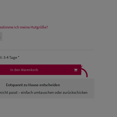
estimme ich meine Hutgröße?
L
it: 3-4 Tage *
⤹
In den Warenkorb
Entspannt zu Hause entscheiden
nicht passt – einfach umtauschen oder zurückschicken