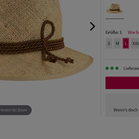
Größe:
L
Wie b
S
M
L
XX
Lieferze
Wenn’s doch 
Hovern für Zoom