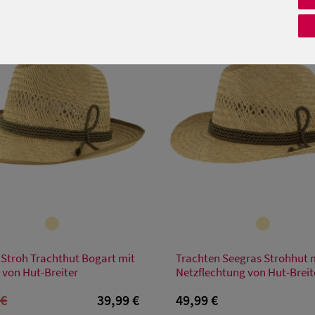
Verfügbare Größe
Verfügbare Größe
 Stroh Trachthut Bogart mit
Trachten Seegras Strohhut 
S
M
 von Hut-Breiter
Netzflechtung von Hut-Breit
 €
39,99 €
49,99 €