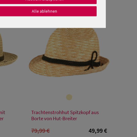
Alle ablehnen
SALE
Verfügbare Größe
mit
Trachtenstrohhut Spitzkopf aus
L
XL
er
Borte von Hut-Breiter
79,99 €
49,99 €