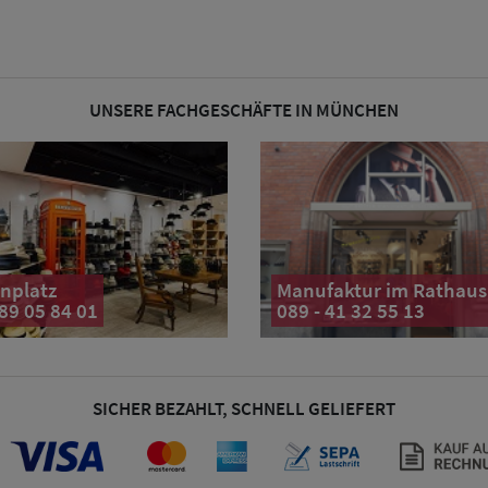
UNSERE FACHGESCHÄFTE IN MÜNCHEN
nplatz
Manufaktur im Rathaus
 89 05 84 01
089 - 41 32 55 13
SICHER BEZAHLT, SCHNELL GELIEFERT