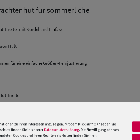
rachtenhut für sommerliche
ut-Breiter mit Kordel und
Einfass
eren Halt
innen für eine einfache Größen-Feinjustierung
Hut-Breiter
 »
ationen zu Ihren Interessen anzuzeigen. Mit dem Klick auf "OK" geben Sie
chutz finden Sie in unserer
Datenschutzerklärung
. Die Einwilligung können
PRODUKTEMPFEHLUNGEN
deten Cookies und Ihren Rechten als Nutzer finden Sie hier: