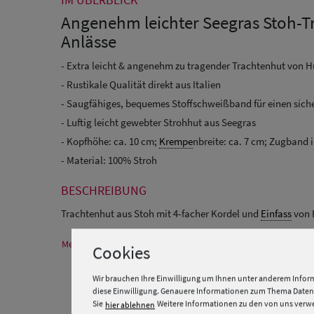
Angenehm leichter Seegras Stoh-T
Anlässe
- Extra leicht & angenehm zu tragender Trachtenhut von H
- Rustikale Qualität direkt aus Italien
- Saugfähiges, bequemes Stoffschweißband für einen sich
- Luftig leicht gewebter Strohhut aus Seegras
- Kopfhöhe: ca. 10 cm;
Krempe
nbreite: ca. 7 cm; Zugband 
- Material: 100% Stroh
BESCHREIBUNG
Trachtenhut aus Stoh mit 4-facher Kordel und
Einfass
von 
Mehr Informationen zum Hersteller und EU Verantwortlichen
Cookies
Wir brauchen Ihre Einwilligung um Ihnen unter anderem Inform
diese Einwilligung. Genauere Informationen zum Thema Datens
Sie
Weitere Informationen zu den von uns verwen
hier ablehnen