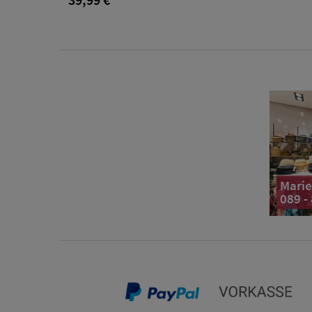
Marie
089 -