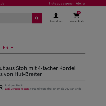
.de
Hüte aus eigenem Atelier
0
Anmelden
Warenkorb
LIER
t aus Stoh mit 4-facher Kordel
s von Hut-Breiter
R
inkl. ges. MwSt.
zzgl. Versandkosten
, Versandkostenfrei innerhalb Deutschlands