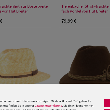
Verfügbare Größe
Verfügbare Größe
Trachtenhut aus Borte breite
Tiefenbacher Stroh-Trachten
S
M
S
M
XXL
 von Hut Breiter
fach Kordel von Hut Breiter
 €
79,99 €
ationen zu Ihren Interessen anzuzeigen. Mit dem Klick auf "OK" geben Sie
chutz finden Sie in unserer
Datenschutzerklärung
. Die Einwilligung können