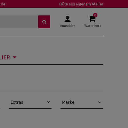
.de
Hüte aus eigenem Atelier
0
Anmelden
Warenkorb
LIER
Extras
Marke