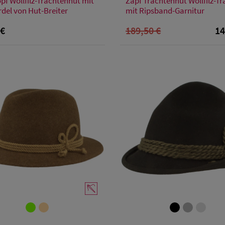
pf Wollfilz-Trachtenhut mit
Zapf Trachtenhut Wollfilz-Tr
S
M
L
XL
62
63
del von Hut-Breiter
mit Ripsband-Garnitur
 €
189,50 €
14
Verfügbare Größe
Verfügbare Größe