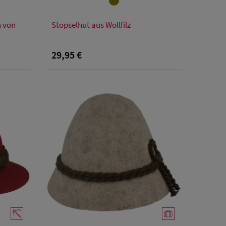
Verfügbare Größe
n von
Stopselhut aus Wollfilz
XXL
48
50
52
S
M
L
XL
XXL
29,95 €