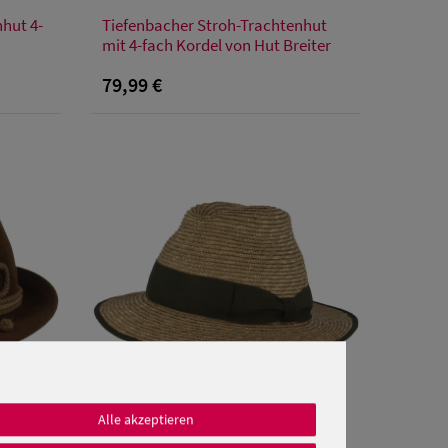
Verfügbare Größe
hut 4-
Tiefenbacher Stroh-Trachtenhut
S
M
L
XXL
mit 4-fach Kordel von Hut Breiter
79,99 €
Alle akzeptieren