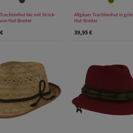
Verfügbare Größe
Verfügbare Größe
Trachtenhut 6er mit Strick-
Allgäuer Trachtenhut in grü
48
50
52
54
48
50
52
S
M
L
XL
 von Hut-Breiter
Hut-Breiter
 €
39,95 €