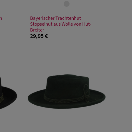
Verfügbare Größe
n
Bayerischer Trachtenhut
48
50
52
54
56
58
60
62
Stopselhut aus Wolle von Hut-
Breiter
29,95 €