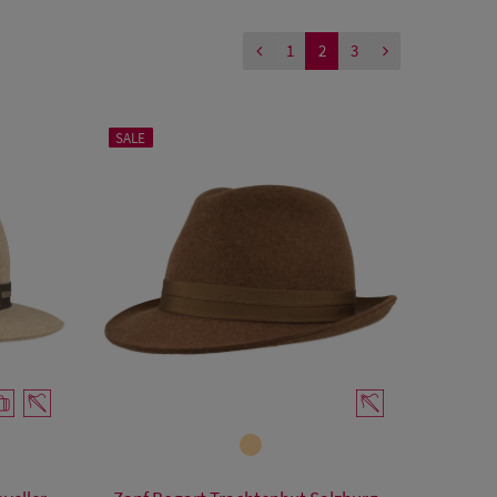
1
2
3
SALE
Verfügbare Größe