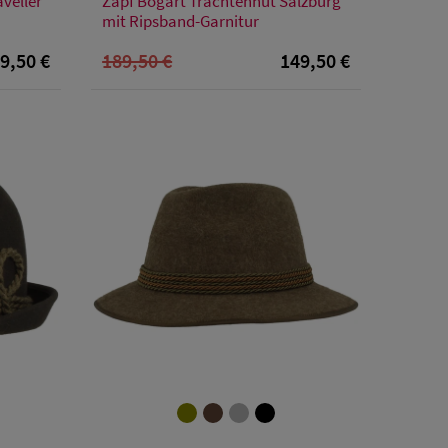
aveller
Zapf Bogart Trachtenhut Salzburg
60
61
62
mit Ripsband-Garnitur
9,50 €
189,50 €
149,50 €
Verfügbare Größe