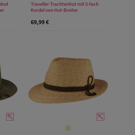
nhut
Traveller Trachtenhut mit 5-fach
1
62
55
56
57
58
59
60
61
62
ter
Kordel von Hut-Breiter
69,99 €