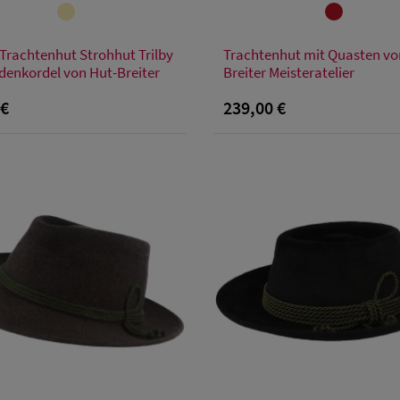
Verfügbare Größe
Verfügbare Größe
 Trachtenhut Strohhut Trilby
Trachtenhut mit Quasten vo
49
51
55
56
57
58
59
idenkordel von Hut-Breiter
Breiter Meisteratelier
 €
239,00 €