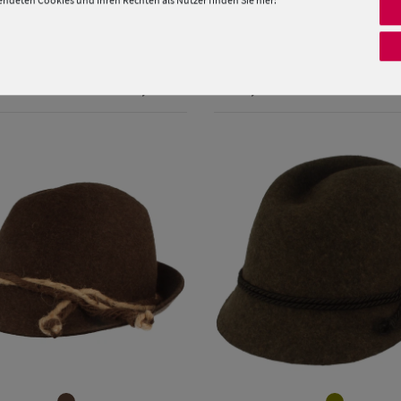
deten Cookies und Ihren Rechten als Nutzer finden Sie hier:
Verfügbare Größe
Verfügbare Größe
Traveller mit Kunstleder-
Zapf Velourtrachtenhut Fie
XXL
62
on Hut Breiter
 €
49,99 €
249,00 €