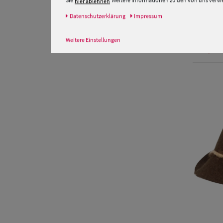
Sie
Weitere Informationen zu den von uns verwen
hier ablehnen
Daten­schutz­erklärung
Impressum
Borten 
Band v
Weitere Einstellungen
59,95