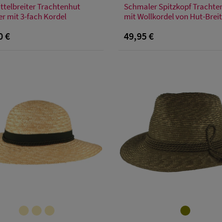
ttelbreiter Trachtenhut
Schmaler Spitzkopf Trachte
63
64
54
55
56
57
58
59
60
6
er mit 3-fach Kordel
mit Wollkordel von Hut-Brei
0 €
49,95 €