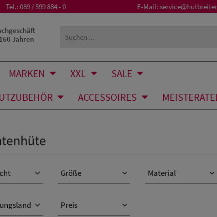
Tel.:
089 / 599 884 - 0
E-Mail:
service@hutbreiter
achgeschäft
 160 Jahren
MARKEN
XXL
SALE
UTZUBEHÖR
ACCESSOIRES
MEISTERATE
htenhüte
cht
Größe
Material
lungsland
Preis