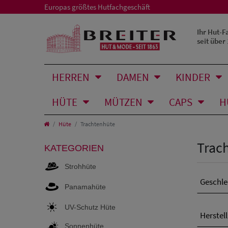
Europas größtes Hutfachgeschäft
Ihr Hut-F
seit über
HERREN
DAMEN
KINDER
HÜTE
MÜTZEN
CAPS
H
Hüte
Trachtenhüte
Trac
KATEGORIEN
Strohhüte
Geschle
Panamahüte
UV-Schutz Hüte
Herstel
Sonnenhüte