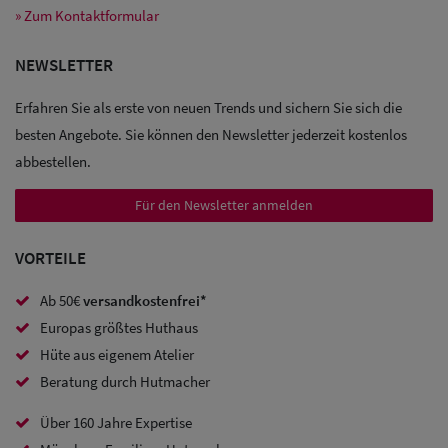
» Zum Kontaktformular
Sale: Caps
NEWSLETTER
Sale:
Erfahren Sie als erste von neuen Trends und sichern Sie sich die
Baseball
besten Angebote. Sie können den Newsletter jederzeit kostenlos
abbestellen.
Caps
Für den Newsletter anmelden
Sale: Army
Caps
VORTEILE
Sale:
Ab 50€
versandkostenfrei*
Trucker
Europas größtes Huthaus
Caps
Hüte aus eigenem Atelier
Beratung durch Hutmacher
Sale: Caps
Über 160 Jahre Expertise
mit