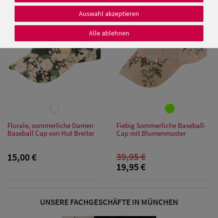
SALE
Auswahl akzeptieren
Alle ablehnen
Damen Caps
Damen
Baseball Caps
Damen UV-
Florale, sommerliche Damen
Fiebig Sommerliche Baseball-
Schutz Caps
Baseball Cap von Hut Breiter
Cap mit Blumenmuster
Damen
39,95 €
15,00 €
19,95 €
Bandana Caps
Damen
UNSERE FACHGESCHÄFTE IN MÜNCHEN
Sonnenschilder