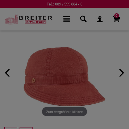
Tel.:
089 / 599 884 - 0
0
Zum Vergrößern klicken