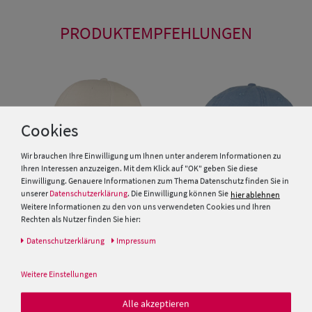
PRODUKTEMPFEHLUNGEN
Cookies
Wir brauchen Ihre Einwilligung um Ihnen unter anderem Informationen zu
Ihren Interessen anzuzeigen. Mit dem Klick auf "OK" geben Sie diese
Einwilligung. Genauere Informationen zum Thema Datenschutz finden Sie in
unserer
Datenschutzerklärung
. Die Einwilligung können Sie
hier ablehnen
Weitere Informationen zu den von uns verwendeten Cookies und Ihren
Rechten als Nutzer finden Sie hier:
Fiebig Baseball Cap in washed
Daten­schutz­erklärung
Impressum
Optik mit kurzem Schild
McBurn Kinder Baseballcap
uni reine Baumwolle
Weitere Einstellungen
15,00 €
9,95 €
Alle akzeptieren