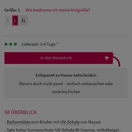
Größe:
L
Wie bestimme ich meine Hutgröße?
Herren
S
L
XL
Baseball Cpas
Herren UV-
Lieferzeit: 3-4 Tage *
Schutz Caps
⤹
Herren
In den Warenkorb
Sonnenschilder
Entspannt zu Hause entscheiden
& Visoren
Wenn’s doch nicht passt – einfach umtauschen oder
Herren
zurückschicken
Snapback Caps
IM ÜBERBLICK
-
Ballonmütze
zum Binden mit
UV-Schutz
von Mayser
- Sehr hoher Sonnenschutz:
UV-Schutz
80 (marine, mittelbeige),