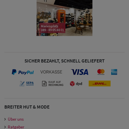
& Visoren
Damen
Snapback Caps
Marienplatz
089 - 89 05 84 01
Damen Caps
Großgrößen
(63-65 cm)
SICHER BEZAHLT, SCHNELL GELIEFERT
BREITER HUT & MODE
Über uns
Ratgeber