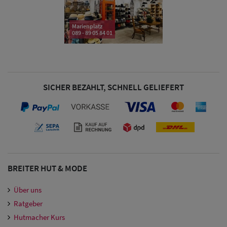
Damen
Marienplatz
089 - 89 05 84 01
Snapback Caps
Damen Caps
Großgrößen
SICHER BEZAHLT, SCHNELL GELIEFERT
(63-65 cm)
BREITER HUT & MODE
Über uns
Ratgeber
Hutmacher Kurs