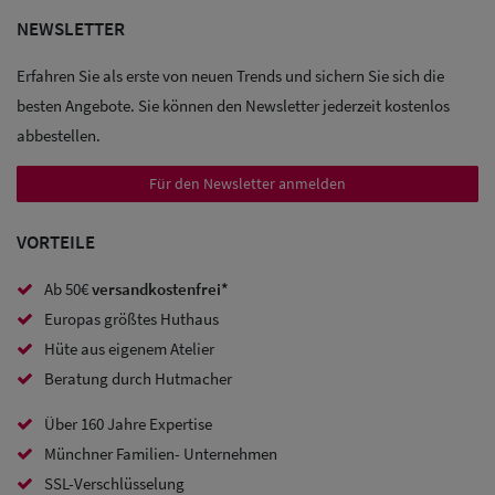
NEWSLETTER
Sale: Caps
Erfahren Sie als erste von neuen Trends und sichern Sie sich die
Sale:
besten Angebote. Sie können den Newsletter jederzeit kostenlos
Baseball
abbestellen.
Caps
Für den Newsletter anmelden
Sale: Army
VORTEILE
Caps
Ab 50€
versandkostenfrei*
Sale:
Europas größtes Huthaus
Trucker
Hüte aus eigenem Atelier
Caps
Beratung durch Hutmacher
Sale: Caps
Über 160 Jahre Expertise
mit
Münchner Familien- Unternehmen
SSL-Verschlüsselung
Ohrenschutz