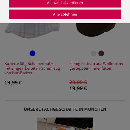
Auswahl akzeptieren
Alle ablehnen
Damen Caps
Damen
Baseball Caps
Karierte 6tlg Schiebermütze
Fiebig Flatcap aus Wollmix mit
Damen UV-
mit eingearbeiteten Gummizug
gestepptem Innenfutter
von Hut-Breiter
Schutz Caps
29,99 €
19,99 €
19,99 €
Damen
Bandana Caps
UNSERE FACHGESCHÄFTE IN MÜNCHEN
Damen
Sonnenschilder
& Visoren