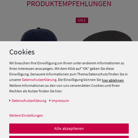
PRODUKTEMPFEHLUNGEN
SALE
Cookies
Wir brauchen Ihre Einwilligung um Ihnen unter anderem Informationen zu
Ihren Interessen anzuzeigen. Mit dem Klick auf "OK" geben Sie diese
Einwilligung. Genauere Informationen zum Thema Datenschutz finden Sie in
unserer
Datenschutzerklärung
. Die Einwilligung können Sie
hier ablehnen
Weitere Informationen zu den von uns verwendeten Cookies und Ihren
Rechten als Nutzer finden Sie hier:
Balke Baseballcap aus Leinen-
Schiebermütze aus Stroh von
Baumwollmix
Hut-Breiter
Daten­schutz­erklärung
Impressum
25,00 €
19,99 €
Weitere Einstellungen
19,99 €
Alle akzeptieren
SALE