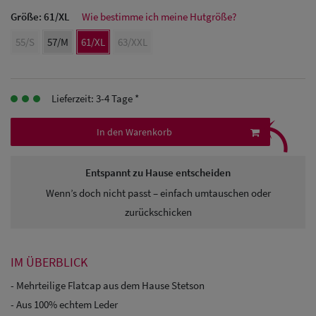
Größe:
61/XL
Wie bestimme ich meine Hutgröße?
Herren
55/S
57/M
61/XL
63/XXL
Baseball Cpas
Herren UV-
Lieferzeit: 3-4 Tage *
Schutz Caps
⤹
In den Warenkorb
Herren
Sonnenschilder
Entspannt zu Hause entscheiden
& Visoren
Wenn’s doch nicht passt – einfach umtauschen oder
zurückschicken
Herren
Snapback Caps
IM ÜBERBLICK
- Mehrteilige Flatcap aus dem Hause Stetson
- Aus 100% echtem Leder