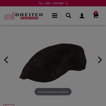
Tel.:
089 / 599 884 - 0
0
Zum Vergrößern klicken