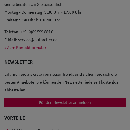
Gerne beraten wir Sie persönlich!
Montag - Donnerstag:
9:30 Uhr
-
17:00 Uhr
Freitag:
9:30 Uhr
bis
16:00 Uhr
Telefon:
+49 (0)89 599 884 0
Sale: Caps
E-Mail:
service@hutbreiter.de
» Zum Kontaktformular
Sale:
Baseball
NEWSLETTER
Caps
Erfahren Sie als erste von neuen Trends und sichern Sie sich die
Sale: Army
besten Angebote. Sie können den Newsletter jederzeit kostenlos
abbestellen.
Caps
Für den Newsletter anmelden
Sale:
Trucker
VORTEILE
Caps