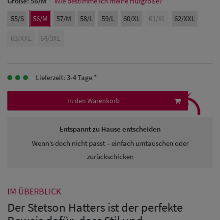
Größe:
56/M
Wie bestimme ich meine Hutgröße?
Herren Caps
55/S
56/M
57/M
58/L
59/L
60/XL
61/XL
62/XXL
Herren
63/XXL
64/3XL
Baseball Cpas
Herren UV-
Lieferzeit: 3-4 Tage *
Schutz Caps
⤹
In den Warenkorb
Herren
Sonnenschilder
Entspannt zu Hause entscheiden
& Visoren
Wenn’s doch nicht passt – einfach umtauschen oder
zurückschicken
Herren
Snapback Caps
IM ÜBERBLICK
Der Stetson Hatters ist der perfekte