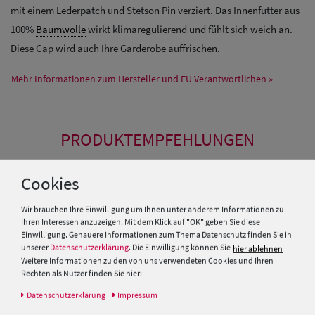
mit einem Lederpatch und Stetson Pin verziert. Das Innenfutter aus
100%
Baumwolle
wirkt klimaregulierend und fühlt sich weich an.
Diese Cap wird auch Ihre Garderobe auffrischen.
Mehr Informationen zum Hersteller und EU Verantwortlichen »
PRODUKTEMPFEHLUNGEN
Cookies
SALE
SALE
Wir brauchen Ihre Einwilligung um Ihnen unter anderem Informationen zu
Ihren Interessen anzuzeigen. Mit dem Klick auf "OK" geben Sie diese
Einwilligung. Genauere Informationen zum Thema Datenschutz finden Sie in
unserer
Datenschutzerklärung
. Die Einwilligung können Sie
hier ablehnen
Weitere Informationen zu den von uns verwendeten Cookies und Ihren
Rechten als Nutzer finden Sie hier:
Daten­schutz­erklärung
Impressum