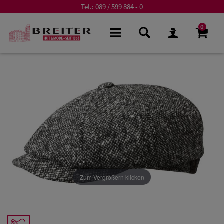
Tel.:
089 / 599 884 - 0
0
Zum Vergrößern klicken