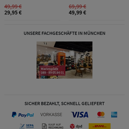
49,99 €
69,99 €
& Visoren
29,95 €
49,99 €
Damen
Snapback Caps
UNSERE FACHGESCHÄFTE IN MÜNCHEN
Damen Caps
Großgrößen
(63-65 cm)
Marienplatz
089 - 89 05 84 01
SICHER BEZAHLT, SCHNELL GELIEFERT