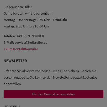
Sie brauchen Hilfe?
Gerne beraten wir Sie persönlich!
Montag - Donnerstag:
9:30 Uhr
-
17:00 Uhr
Freitag:
9:30 Uhr
bis
16:00 Uhr
Sale: Caps
Telefon:
+49 (0)89 599 884 0
E-Mail:
service@hutbreiter.de
Sale:
» Zum Kontaktformular
Baseball
NEWSLETTER
Caps
Erfahren Sie als erste von neuen Trends und sichern Sie sich die
Sale: Army
besten Angebote. Sie können den Newsletter jederzeit kostenlos
Caps
abbestellen.
Sale:
Für den Newsletter anmelden
Trucker
Caps
VORTEILE