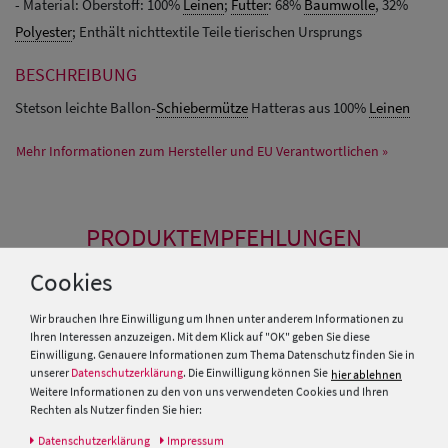
- Material: Oberstoff: 100%
Leinen
;
Futter
: 68%
Baumwolle
, 32%
Polyester
; Enthält nichttextile Teile tierischen Ursprungs
BESCHREIBUNG
Stetson leichte Ballon-
Schiebermütze
Hatteras aus 100%
Leinen
Mehr Informationen zum Hersteller und EU Verantwortlichen »
PRODUKTEMPFEHLUNGEN
Cookies
SALE
Wir brauchen Ihre Einwilligung um Ihnen unter anderem Informationen zu
Ihren Interessen anzuzeigen. Mit dem Klick auf "OK" geben Sie diese
Einwilligung. Genauere Informationen zum Thema Datenschutz finden Sie in
unserer
Datenschutzerklärung
. Die Einwilligung können Sie
hier ablehnen
Weitere Informationen zu den von uns verwendeten Cookies und Ihren
Rechten als Nutzer finden Sie hier:
Daten­schutz­erklärung
Impressum