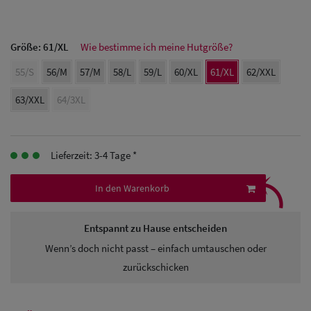
Herren Caps
Herren
Größe:
61/XL
Wie bestimme ich meine Hutgröße?
Baseball Cpas
55/S
56/M
57/M
58/L
59/L
60/XL
61/XL
62/XXL
Herren UV-
63/XXL
64/3XL
Schutz Caps
Herren
Lieferzeit: 3-4 Tage *
⤹
Sonnenschilder
In den Warenkorb
& Visoren
Herren
Entspannt zu Hause entscheiden
Snapback Caps
Wenn’s doch nicht passt – einfach umtauschen oder
zurückschicken