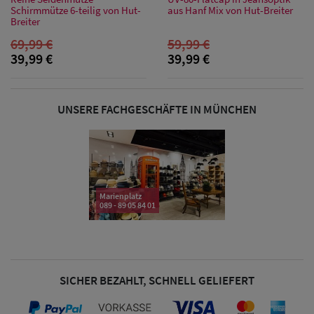
Sonnenschilder
Schirmmütze 6-teilig von Hut-
aus Hanf Mix von Hut-Breiter
Breiter
& Visoren
69,99 €
59,99 €
39,99 €
39,99 €
Damen
Snapback Caps
UNSERE FACHGESCHÄFTE IN MÜNCHEN
Damen Caps
Großgrößen
(63-65 cm)
Marienplatz
089 - 89 05 84 01
SICHER BEZAHLT, SCHNELL GELIEFERT