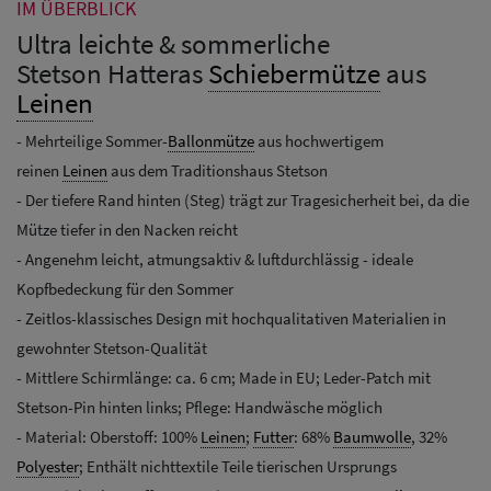
IM ÜBERBLICK
Ultra leichte & sommerliche
Stetson Hatteras
Schiebermütze
aus
Leinen
- Mehrteilige Sommer-
Ballonmütze
aus hochwertigem
reinen
Leinen
aus dem Traditionshaus Stetson
- Der tiefere Rand hinten (Steg) trägt zur Tragesicherheit bei, da die
Mütze tiefer in den Nacken reicht
- Angenehm leicht, atmungsaktiv & luftdurchlässig - ideale
Kopfbedeckung für den Sommer
- Zeitlos-klassisches Design mit hochqualitativen Materialien in
gewohnter Stetson-Qualität
- Mittlere Schirmlänge: ca. 6 cm; Made in EU; Leder-Patch mit
Stetson-Pin hinten links; Pflege: Handwäsche möglich
- Material: Oberstoff: 100%
Leinen
;
Futter
: 68%
Baumwolle
, 32%
Polyester
; Enthält nichttextile Teile tierischen Ursprungs