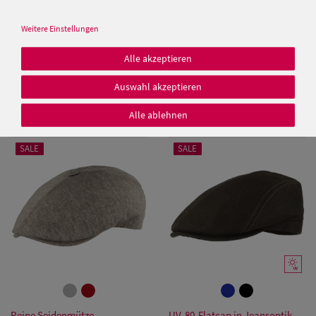
Weitere Einstellungen
Hut-Breiter Sportmütze aus
Alle akzeptieren
Seiden-Wollmix meliert
Stetson uni Flat Cap Texas aus
Baumwolle mit UV-Schutz 40+
Auswahl akzeptieren
Damen Caps
49,99 €
39,99 €
Alle ablehnen
39,00 €
Damen
SALE
SALE
Baseball Caps
Damen UV-
Schutz Caps
Damen
Bandana Caps
Damen
Reine Seidenmütze
UV-80-Flatcap in Jeansoptik