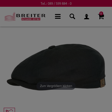
Tel.:
089 / 599 884 - 0
0
Zum Vergrößern klicken