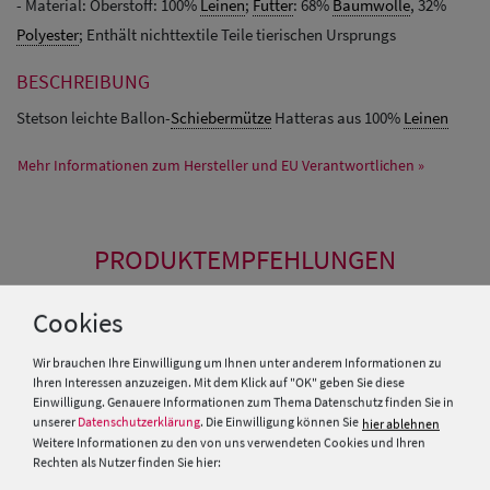
- Material: Oberstoff: 100%
Leinen
;
Futter
: 68%
Baumwolle
, 32%
Polyester
; Enthält nichttextile Teile tierischen Ursprungs
BESCHREIBUNG
Stetson leichte Ballon-
Schiebermütze
Hatteras aus 100%
Leinen
Mehr Informationen zum Hersteller und EU Verantwortlichen »
PRODUKTEMPFEHLUNGEN
Cookies
SALE
Wir brauchen Ihre Einwilligung um Ihnen unter anderem Informationen zu
Ihren Interessen anzuzeigen. Mit dem Klick auf "OK" geben Sie diese
Einwilligung. Genauere Informationen zum Thema Datenschutz finden Sie in
unserer
Datenschutzerklärung
. Die Einwilligung können Sie
hier ablehnen
Weitere Informationen zu den von uns verwendeten Cookies und Ihren
Rechten als Nutzer finden Sie hier: