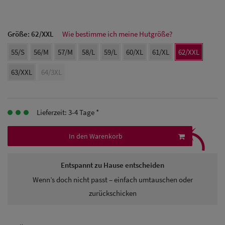
Herren Caps
Herren
Größe:
62/XXL
Wie bestimme ich meine Hutgröße?
Baseball Cpas
55/S
56/M
57/M
58/L
59/L
60/XL
61/XL
62/XXL
Herren UV-
63/XXL
64/3XL
Schutz Caps
Herren
Lieferzeit: 3-4 Tage *
⤹
Sonnenschilder
In den Warenkorb
& Visoren
Herren
Entspannt zu Hause entscheiden
Wenn’s doch nicht passt – einfach umtauschen oder
Snapback Caps
zurückschicken