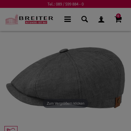
Tel.:
089 / 599 884 - 0
0
Zum Vergrößern klicken