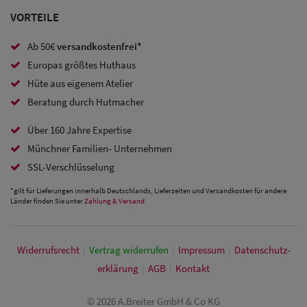
Caps
VORTEILE
Sale: Caps
Ab 50€
versandkostenfrei*
mit
Europas größtes Huthaus
Ohrenschutz
Hüte aus eigenem Atelier
Beratung durch Hutmacher
Über 160 Jahre Expertise
Münchner Familien- Unternehmen
SSL-Verschlüsselung
*gilt für Lieferungen innerhalb Deutschlands, Lieferzeiten und Versandkosten für andere
Länder finden Sie unter
Zahlung & Versand
Widerrufs­recht
|
Vertrag widerrufen
|
Impressum
|
Daten­schutz­
erklärung
|
AGB
|
Kontakt
© 2026 A.Breiter GmbH & Co KG