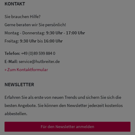
KONTAKT
Sie brauchen Hilfe?
Gerne beraten wir Sie persönlich!
Montag - Donnerstag:
9:30 Uhr
-
17:00 Uhr
Freitag:
9:30 Uhr
bis
16:00 Uhr
Sale: Caps
Telefon:
+49 (0)89 599 884 0
Sale:
E-Mail:
service@hutbreiter.de
» Zum Kontaktformular
Baseball
Caps
NEWSLETTER
Sale: Army
Erfahren Sie als erste von neuen Trends und sichern Sie sich die
Caps
besten Angebote. Sie können den Newsletter jederzeit kostenlos
abbestellen.
Sale:
Für den Newsletter anmelden
Trucker