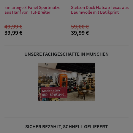
Sonnenschilder
Einfarbige 8-Panel Sportmütze
Stetson Duck Flatcap Texas aus
& Visoren
aus Hanf von Hut-Breiter
Baumwolle mit Batikprint
49,99 €
59,00 €
Damen
39,99 €
39,99 €
Snapback Caps
Damen Caps
UNSERE FACHGESCHÄFTE IN MÜNCHEN
Großgrößen
(63-65 cm)
Marienplatz
089 - 89 05 84 01
SICHER BEZAHLT, SCHNELL GELIEFERT