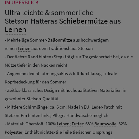
IM ÜBERBLICK
Ultra leichte & sommerliche
Stetson Hatteras
Schiebermütze
aus
Leinen
- Mehrteilige Sommer-
Ballonmütze
aus hochwertigem
reinen
Leinen
aus dem Traditionshaus Stetson
- Der tiefere Rand hinten (Steg) trägt zur Tragesicherheit bei, da die
Mütze tiefer in den Nacken reicht
- Angenehm leicht, atmungsaktiv & luftdurchlässig - ideale
Kopfbedeckung für den Sommer
- Zeitlos-klassisches Design mit hochqualitativen Materialien in
gewohnter Stetson-Qualität
- Mittlere Schirmlänge: ca. 6 cm; Made in EU; Leder-Patch mit
Stetson-Pin hinten links; Pflege: Handwäsche möglich
- Material: Oberstoff: 100%
Leinen
;
Futter
: 68%
Baumwolle
, 32%
Polyester
; Enthält nichttextile Teile tierischen Ursprungs