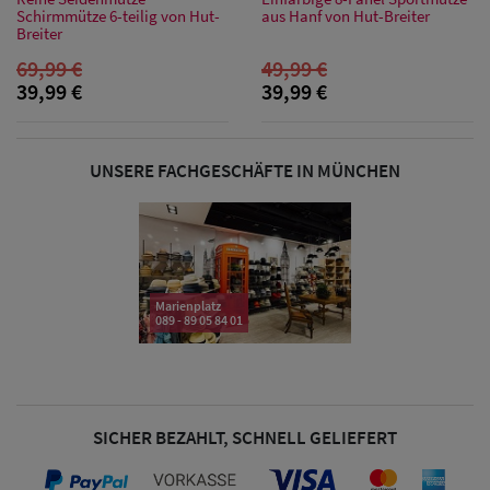
Sonnenschilder
Schirmmütze 6-teilig von Hut-
aus Hanf von Hut-Breiter
Breiter
& Visoren
69,99 €
49,99 €
39,99 €
39,99 €
Damen
Snapback Caps
UNSERE FACHGESCHÄFTE IN MÜNCHEN
Damen Caps
Großgrößen
(63-65 cm)
Marienplatz
089 - 89 05 84 01
SICHER BEZAHLT, SCHNELL GELIEFERT