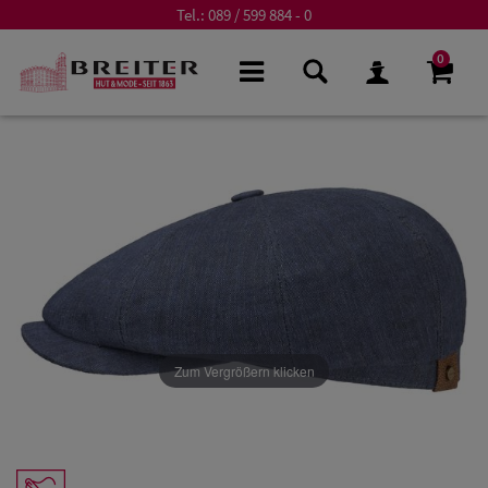
Tel.:
089 / 599 884 - 0
0
Zum Vergrößern klicken