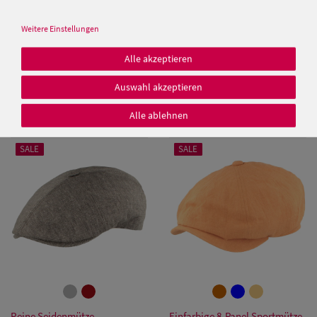
Weitere Einstellungen
6-teilige Flatcap 100% Organic
Alle akzeptieren
Leinen von Hut-Breiter
Stetson uni Flat Cap Texas aus
Baumwolle mit UV-Schutz 40+
Auswahl akzeptieren
Damen Caps
59,99 €
39,99 €
Alle ablehnen
39,00 €
Damen
SALE
SALE
Baseball Caps
Damen UV-
Schutz Caps
Damen
Bandana Caps
Damen
Reine Seidenmütze
Einfarbige 8-Panel Sportmütze