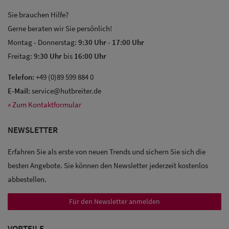
Sie brauchen Hilfe?
Gerne beraten wir Sie persönlich!
Montag - Donnerstag:
9:30 Uhr
-
17:00 Uhr
Freitag:
9:30 Uhr
bis
16:00 Uhr
Sale: Caps
Telefon:
+49 (0)89 599 884 0
E-Mail:
service@hutbreiter.de
Sale:
» Zum Kontaktformular
Baseball
NEWSLETTER
Caps
Erfahren Sie als erste von neuen Trends und sichern Sie sich die
Sale: Army
besten Angebote. Sie können den Newsletter jederzeit kostenlos
Caps
abbestellen.
Sale:
Für den Newsletter anmelden
Trucker
Caps
VORTEILE