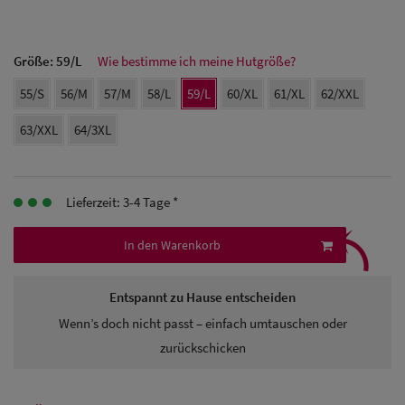
Herren Caps
Herren
Größe:
59/L
Wie bestimme ich meine Hutgröße?
Baseball Cpas
55/S
56/M
57/M
58/L
59/L
60/XL
61/XL
62/XXL
Herren UV-
63/XXL
64/3XL
Schutz Caps
Herren
Lieferzeit: 3-4 Tage *
⤹
Sonnenschilder
In den Warenkorb
& Visoren
Herren
Entspannt zu Hause entscheiden
Snapback Caps
Wenn’s doch nicht passt – einfach umtauschen oder
zurückschicken