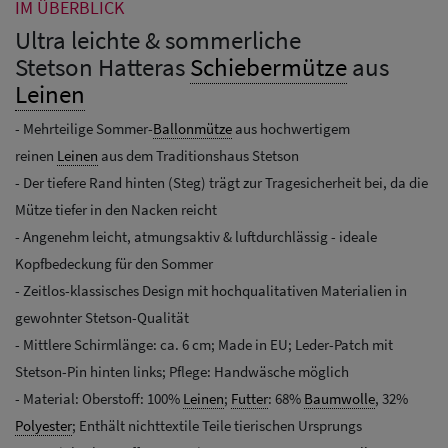
IM ÜBERBLICK
Ultra leichte & sommerliche
Stetson Hatteras
Schiebermütze
aus
Leinen
- Mehrteilige Sommer-
Ballonmütze
aus hochwertigem
reinen
Leinen
aus dem Traditionshaus Stetson
- Der tiefere Rand hinten (Steg) trägt zur Tragesicherheit bei, da die
Mütze tiefer in den Nacken reicht
- Angenehm leicht, atmungsaktiv & luftdurchlässig - ideale
Kopfbedeckung für den Sommer
- Zeitlos-klassisches Design mit hochqualitativen Materialien in
gewohnter Stetson-Qualität
- Mittlere Schirmlänge: ca. 6 cm; Made in EU; Leder-Patch mit
Stetson-Pin hinten links; Pflege: Handwäsche möglich
- Material: Oberstoff: 100%
Leinen
;
Futter
: 68%
Baumwolle
, 32%
Polyester
; Enthält nichttextile Teile tierischen Ursprungs