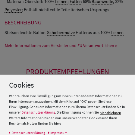
- Material: Oberstoff: 100%
Leinen
;
Futter
: 68%
Baumwolle
, 32%
Polyester
; Enthält nichttextile Teile tierischen Ursprungs
BESCHREIBUNG
Stetson leichte Ballon-
Schiebermütze
Hatteras aus 100%
Leinen
Mehr Informationen zum Hersteller und EU Verantwortlichen »
PRODUKTEMPFEHLUNGEN
Cookies
SALE
Wir brauchen Ihre Einwilligung um Ihnen unter anderem Informationen zu
Ihren Interessen anzuzeigen. Mit dem Klick auf "OK" geben Sie diese
Einwilligung. Genauere Informationen zum Thema Datenschutz finden Sie in
unserer
Datenschutzerklärung
. Die Einwilligung können Sie
hier ablehnen
Weitere Informationen zu den von uns verwendeten Cookies und Ihren
Rechten als Nutzer finden Sie hier:
Daten­schutz­erklärung
Impressum