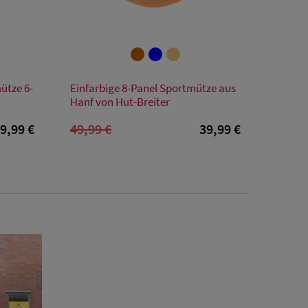
Verfügbare Größe
ütze 6-
Einfarbige 8-Panel Sportmütze aus
55
56
57
58
59
60
61
Hanf von Hut-Breiter
9,99 €
49,99 €
39,99 €