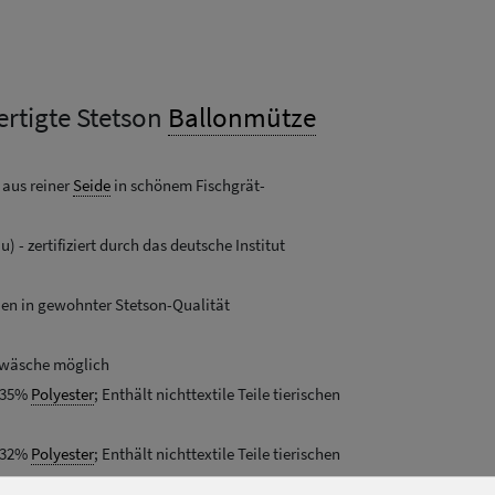
rtigte Stetson
Ballonmütze
 aus reiner
Seide
in schönem Fischgrät-
 - zertifiziert durch das deutsche Institut
lien in gewohnter Stetson-Qualität
ndwäsche möglich
 35%
Polyester
; Enthält nichttextile Teile tierischen
 32%
Polyester
; Enthält nichttextile Teile tierischen