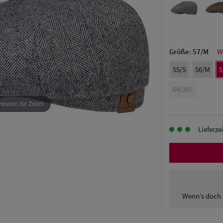
Größe:
57/M
W
55/S
56/M
5
64/3XL
Hovern für Zoom
Lieferze
Wenn’s doch 