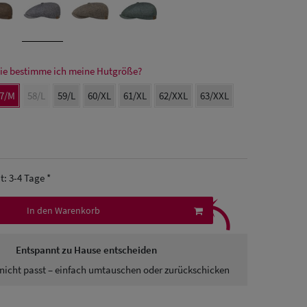
ie bestimme ich meine Hutgröße?
7/M
58/L
59/L
60/XL
61/XL
62/XXL
63/XXL
it: 3-4 Tage *
⤹
In den Warenkorb
Entspannt zu Hause entscheiden
nicht passt – einfach umtauschen oder zurückschicken