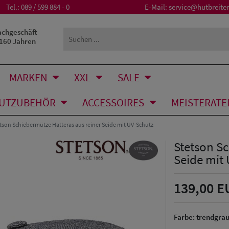
Tel.:
089 / 599 884 - 0
E-Mail:
service@hutbreiter
achgeschäft
 160 Jahren
MARKEN
XXL
SALE
UTZUBEHÖR
ACCESSOIRES
MEISTERATE
tson Schiebermütze Hatteras aus reiner Seide mit UV-Schutz
Stetson Sc
Seide mit
139,00 E
Farbe:
trendgra