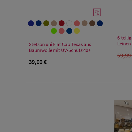
6-teili
Verfügbare Größe
Leinen
Stetson uni Flat Cap Texas aus
Baumwolle mit UV-Schutz 40+
57/M
59/L
61/XL
59,99
39,00 €