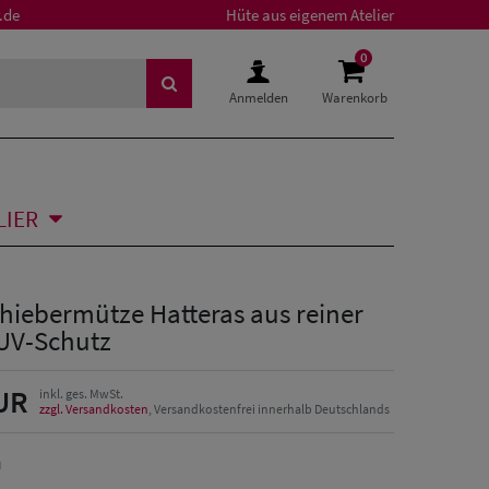
.de
Hüte aus eigenem Atelier
0
Anmelden
Warenkorb
LIER
hiebermütze Hatteras aus reiner
 UV-Schutz
UR
inkl. ges. MwSt.
zzgl. Versandkosten
, Versandkostenfrei innerhalb Deutschlands
u