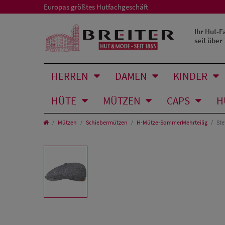
Europas größtes Hutfachgeschäft
Ihr Hut-F
seit über
HERREN
DAMEN
KINDER
HÜTE
MÜTZEN
CAPS
H
Mützen
Schiebermützen
H-Mütze-SommerMehrteilig
Ste