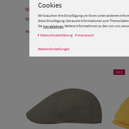
Cookies
BESCHREIBUNG
Wir brauchen Ihre Einwilligung um Ihnen unter anderem Inform
Stetson
Schiebermütze
Hatteras Silk
diese Einwilligung. Genauere Informationen zum Thema Datens
Sie
Weitere Informationen zu den von uns verwen
hier ablehnen
Mehr Informationen zum Hersteller und EU Verantwortlichen
Daten­schutz­erklärung
Impressum
Weitere Einstellungen
SALE