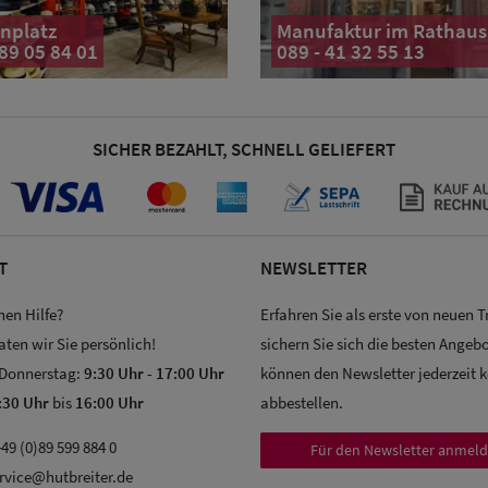
nplatz
Manufaktur im Rathaus
 89 05 84 01
089 - 41 32 55 13
SICHER BEZAHLT, SCHNELL GELIEFERT
T
NEWSLETTER
hen Hilfe?
Erfahren Sie als erste von neuen 
aten wir Sie persönlich!
sichern Sie sich die besten Angebo
 Donnerstag:
9:30 Uhr
-
17:00 Uhr
können den Newsletter jederzeit 
:30 Uhr
bis
16:00 Uhr
abbestellen.
49 (0)89 599 884 0
Für den Newsletter anmel
rvice@hutbreiter.de