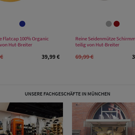
Verfügbare Größe
Verfügbare Größe
ge Flatcap 100% Organic
Reine Seidenmütze Schirmm
M
L
XL
M
L
XL
XXL
 von Hut-Breiter
teilig von Hut-Breiter
 €
39,99 €
69,99 €
3
UNSERE FACHGESCHÄFTE IN MÜNCHEN