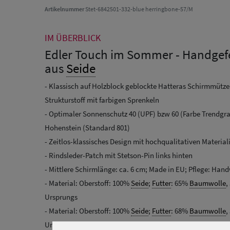
Artikelnummer
Stet-6842501-332-blue herringbone-57/M
IM ÜBERBLICK
Edler Touch im Sommer - Handgefe
aus
Seide
- Klassisch auf Holzblock geblockte Hatteras Schirmmütze
Strukturstoff mit farbigen Sprenkeln
- Optimaler Sonnenschutz 40 (UPF) bzw 60 (Farbe Trendgrau)
Hohenstein (Standard 801)
- Zeitlos-klassisches Design mit hochqualitativen Materia
- Rindsleder-Patch mit Stetson-Pin links hinten
- Mittlere Schirmlänge: ca. 6 cm; Made in EU; Pflege: Ha
- Material: Oberstoff: 100%
Seide
;
Futter
: 65%
Baumwolle
,
Ursprungs
- Material: Oberstoff: 100%
Seide
;
Futter
: 68%
Baumwolle
,
Ursprungs