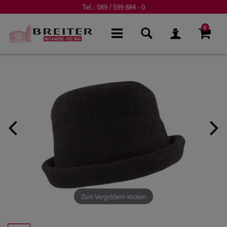
Tel.:
089 / 599 884 - 0
0
Zum Vergrößern klicken