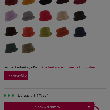
Herren Caps
Herren
Baseball Cpas
Herren UV-
Schutz Caps
Herren
Sonnenschilder
Größe:
Einheitsgröße
Wie bestimme ich meine Hutgröße?
& Visoren
Einheitsgröße
Herren
Snapback Caps
Lieferzeit: 3-4 Tage *
⤹
In den Warenkorb