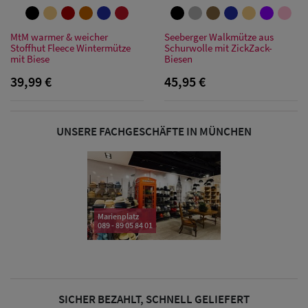
Sonnenschilder
& Visoren
MtM warmer & weicher
Seeberger Walkmütze aus
Stoffhut Fleece Wintermütze
Schurwolle mit ZickZack-
mit Biese
Biesen
Damen
39,99 €
45,95 €
Snapback Caps
Damen Caps
UNSERE FACHGESCHÄFTE IN MÜNCHEN
Großgrößen
(63-65 cm)
Marienplatz
089 - 89 05 84 01
SICHER BEZAHLT, SCHNELL GELIEFERT