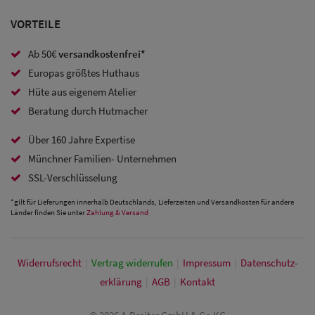
Caps
VORTEILE
Sale: Caps
Ab 50€
versandkostenfrei*
mit
Europas größtes Huthaus
Ohrenschutz
Hüte aus eigenem Atelier
Beratung durch Hutmacher
Über 160 Jahre Expertise
Münchner Familien- Unternehmen
SSL-Verschlüsselung
*gilt für Lieferungen innerhalb Deutschlands, Lieferzeiten und Versandkosten für andere
Länder finden Sie unter
Zahlung & Versand
Widerrufs­recht
|
Vertrag widerrufen
|
Impressum
|
Daten­schutz­
erklärung
|
AGB
|
Kontakt