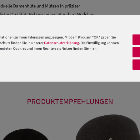
viduelle Damenhüte und Mützen in präziser
chster Qualität. Neben einigen Standard Modellen
atürlich immer passend zu den aktuellen
ationen zu Ihren Interessen anzuzeigen. Mit dem Klick auf "OK" geben Sie
chutz finden Sie in unserer
Datenschutzerklärung
. Die Einwilligung können
 Maß. Wenn Sie spezielle Fragen oder Wünsche
deten Cookies und Ihren Rechten als Nutzer finden Sie hier:
re Stilberater von Mo.-Fr. 09:00 – 17:00 Uhr unter
 »
PRODUKTEMPFEHLUNGEN