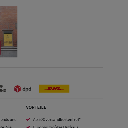
VORTEILE
Trends und
Ab 50€
versandkostenfrei*
te. Sie
Europas größtes Huthaus