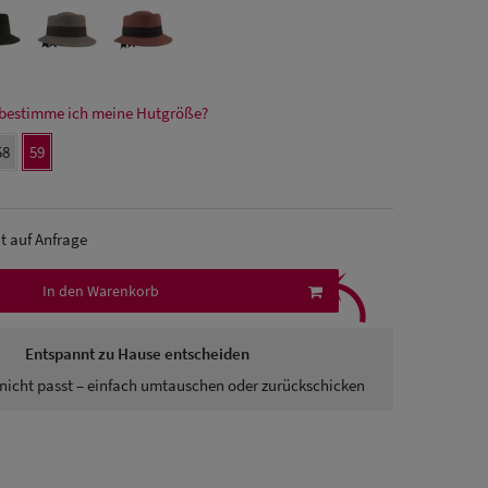
bestimme ich meine Hutgröße?
58
59
it auf Anfrage
⤹
In den Warenkorb
Entspannt zu Hause entscheiden
nicht passt – einfach umtauschen oder zurückschicken