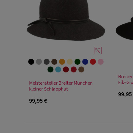
Breiter
Verfügbare Größe
Filz-Gl
Meisteratelier Breiter München
kleiner Schlapphut
55
56
57
58
59
99,95
99,95 €