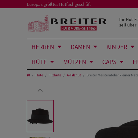
Europas größtes Hutfachgeschäft
Ihr Hut-F
seit über
HERREN
DAMEN
KINDER
HÜTE
MÜTZEN
CAPS
H
Hüte
Filzhüte
A-Filzhut
Breiter Meisteratelier kleiner Ma