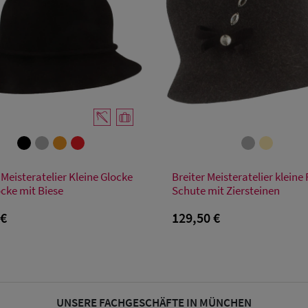
Verfügbare Größe
Verfügbare Größe
 Meisteratelier Kleine Glocke
Breiter Meisteratelier kleine F
55
56
57
58
59
55
56
57
58
59
ocke mit Biese
Schute mit Ziersteinen
 €
129,50 €
UNSERE FACHGESCHÄFTE IN MÜNCHEN