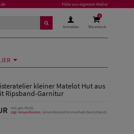
.de
Hüte aus eigenem Atelier
0
Anmelden
Warenkorb
LIER
isteratelier kleiner Matelot Hut aus
it Ripsband-Garnitur
UR
inkl. ges. MwSt.
zzgl. Versandkosten
, Versandkostenfrei innerhalb Deutschlands