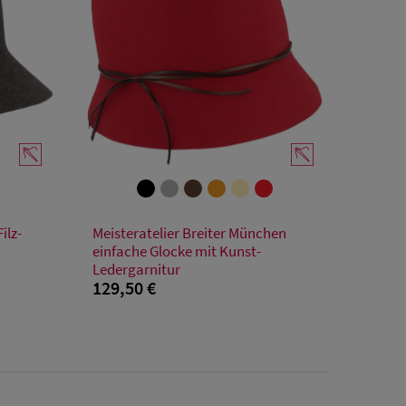
Verfügbare Größe
ilz-
Meisteratelier Breiter München
55
56
57
58
59
einfache Glocke mit Kunst-
Ledergarnitur
129,50 €