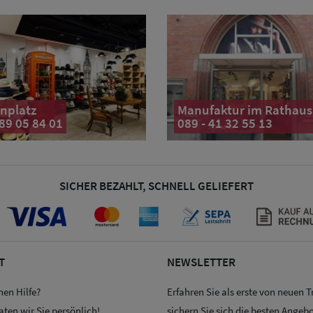
nplatz
Manufaktur im Rathaus
 89 05 84 01
089 - 41 32 55 13
SICHER BEZAHLT, SCHNELL GELIEFERT
T
NEWSLETTER
hen Hilfe?
Erfahren Sie als erste von neuen 
aten wir Sie persönlich!
sichern Sie sich die besten Angebo