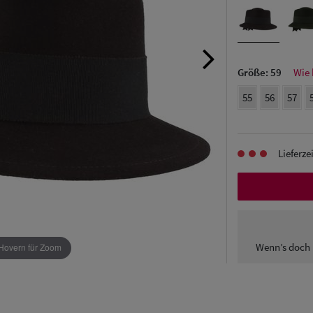
Größe:
59
Wie 
55
56
57
Lieferze
Wenn’s doch 
Hovern für Zoom