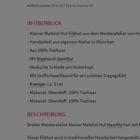
Artikelnummer
Brei-027 E24-41 marine-59
IM ÜBERBLICK
- Kleiner Matelot Hut
Filz
hut aus dem Meisteratelier von Hu
- Handarbeit aus eigenem Atelier in München
- Aus 100% Tierhaar
- Mit
Rips
band-
Garnitur
- Modische Schleife am Hinterkopf
- Mit Stoffschweißband für ein schönes Tragegefühl
-
Krempe
: ca. 5 cm
- Material: Oberstoff: 100% Tierhaar
- Material: Oberstoff: 100% Tierhaar
BESCHREIBUNG
Breiter Meisteratelier kleiner Matelot Hut
Haarfilz
Hut mit
Dieser
Filz
hut wird in traditioneller Handarbeit hergestellt