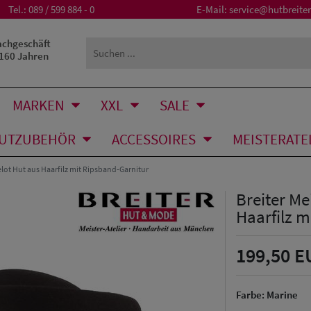
Tel.:
089 / 599 884 - 0
E-Mail:
service@hutbreiter
achgeschäft
 160 Jahren
MARKEN
XXL
SALE
UTZUBEHÖR
ACCESSOIRES
MEISTERATE
telot Hut aus Haarfilz mit Ripsband-Garnitur
Breiter Me
Haarfilz m
199,50 E
Farbe:
Marine