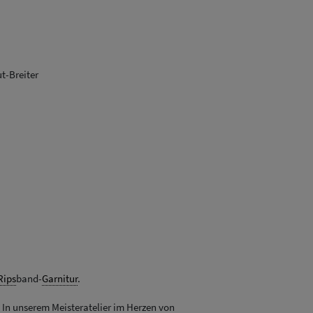
t-Breiter
Rips
band-
Garnitur
.
. In unserem Meisteratelier im Herzen von