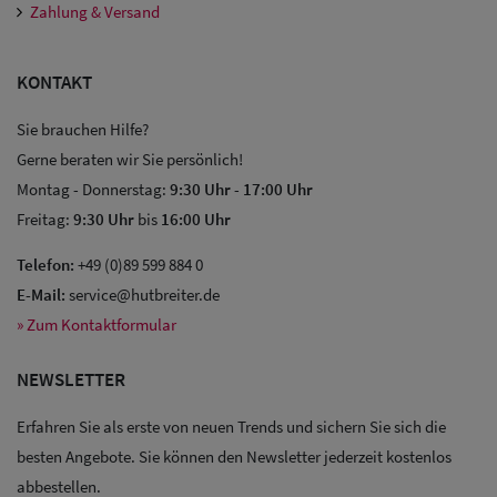
Zahlung & Versand
KONTAKT
Sie brauchen Hilfe?
Gerne beraten wir Sie persönlich!
Montag - Donnerstag:
9:30 Uhr
-
17:00 Uhr
Sale: Caps
Freitag:
9:30 Uhr
bis
16:00 Uhr
Sale:
Telefon:
+49 (0)89 599 884 0
Baseball
E-Mail:
service@hutbreiter.de
» Zum Kontaktformular
Caps
NEWSLETTER
Sale: Army
Caps
Erfahren Sie als erste von neuen Trends und sichern Sie sich die
besten Angebote. Sie können den Newsletter jederzeit kostenlos
Sale:
abbestellen.