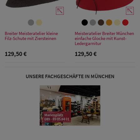
Sonnenschilder
& Visoren
Damen
Breiter Meisteratelier kleine
Meisteratelier Breiter München
Filz-Schute mit Ziersteinen
einfache Glocke mit Kunst-
Snapback Caps
Ledergarnitur
129,50 €
129,50 €
Damen Caps
Großgrößen
(63-65 cm)
UNSERE FACHGESCHÄFTE IN MÜNCHEN
Marienplatz
089 - 89 05 84 01