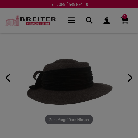
Tel.:
089 / 599 884 - 0
0
Zum Vergrößern klicken