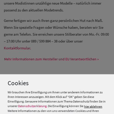
unsere Modistinnen unzählige neue Modelle – natürlich immer
passend zu den aktuellen Modetrends.
Gerne fertigen wir auch Ihren ganz persönlichen Hut nach Maß.
Wenn Sie spezielle Fragen oder Wünsche haben, beraten wir Sie
gerne am Telefon. Sie erreichen unsere Stilberater von Mo.-Fr. 09:00
– 17:00 Uhr unter 089 / 599 884 – 38 oder über unser
Kontaktformular
.
Mehr Informationen zum Hersteller und EU Verantwortlichen »
PRODUKTEMPFEHLUNGEN
Cookies
Wir brauchen Ihre Einwilligung um Ihnen unter anderem Informationen zu
Ihren Interessen anzuzeigen. Mit dem Klick auf "OK" geben Sie diese
Einwilligung. Genauere Informationen zum Thema Datenschutz finden Sie in
unserer
Datenschutzerklärung
. Die Einwilligung können Sie
hier ablehnen
Weitere Informationen zu den von uns verwendeten Cookies und Ihren