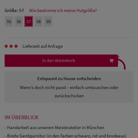
Herren Caps
Größe:
57
Wie bestimme ich meine Hutgröße?
Herren
55
56
57
58
59
Baseball Cpas
Herren UV-
Lieferzeit auf Anfrage
⤹
Schutz Caps
In den Warenkorb
Herren
Sonnenschilder
Entspannt zu Hause entscheiden
Wenn’s doch nicht passt – einfach umtauschen oder
& Visoren
zurückschicken
Herren
Snapback Caps
IM ÜBERBLICK
- Handarbeit aus unserem Meisteratelier in München
- Breite Samtgarnitur (in den Farben schwarz, rot und brodeaux)