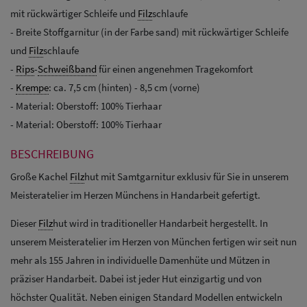
mit rückwärtiger Schleife und
Filz
schlaufe
- Breite Stoffgarnitur (in der Farbe sand) mit rückwärtiger Schleife
und
Filz
schlaufe
-
Rips
-
Schweißband
für einen angenehmen Tragekomfort
-
Krempe
: ca. 7,5 cm (hinten) - 8,5 cm (vorne)
- Material: Oberstoff: 100% Tierhaar
- Material: Oberstoff: 100% Tierhaar
BESCHREIBUNG
Große Kachel
Filz
hut mit Samtgarnitur exklusiv für Sie in unserem
Meisteratelier im Herzen Münchens in Handarbeit gefertigt.
Dieser
Filz
hut wird in traditioneller Handarbeit hergestellt. In
unserem Meisteratelier im Herzen von München fertigen wir seit nun
mehr als 155 Jahren in individuelle Damenhüte und Mützen in
präziser Handarbeit. Dabei ist jeder Hut einzigartig und von
höchster Qualität. Neben einigen Standard Modellen entwickeln