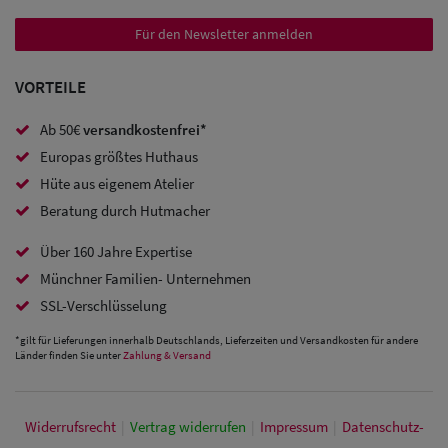
Trucker
Für den Newsletter anmelden
Caps
Sale: Caps
VORTEILE
mit
Ab 50€
versandkostenfrei*
Ohrenschutz
Europas größtes Huthaus
Hüte aus eigenem Atelier
Beratung durch Hutmacher
Über 160 Jahre Expertise
Münchner Familien- Unternehmen
SSL-Verschlüsselung
*gilt für Lieferungen innerhalb Deutschlands, Lieferzeiten und Versandkosten für andere
Länder finden Sie unter
Zahlung & Versand
Widerrufs­recht
|
Vertrag widerrufen
|
Impressum
|
Daten­schutz­